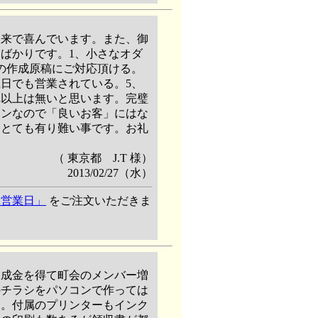
出来で喜んでいます。また、御
ばかりです。1、小さなオダ
の作成原稿にご対応頂ける。
土日でも営業されている。5、
れ以上は無いと思います。完璧
ョンなので「良いお客」にはな
はとても有り難い事です。お礼
（ 東京都 J.T 様）
2013/02/27（水）
 2営業日」
をご注文いただきま
助成金を得て町会のメンバー増
のチラシをパソコンで作っては
チ。付属のプリンターもインク