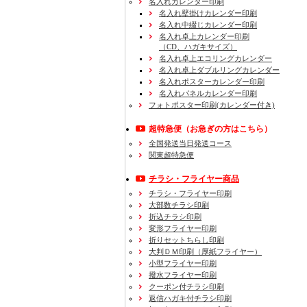
名入れカレンダー印刷
名入れ壁掛けカレンダー印刷
名入れ中綴じカレンダー印刷
名入れ卓上カレンダー印刷
（CD、ハガキサイズ）
名入れ卓上エコリングカレンダー
名入れ卓上ダブルリングカレンダー
名入れポスターカレンダー印刷
名入れパネルカレンダー印刷
フォトポスター印刷(カレンダー付き)
超特急便
（お急ぎの方はこちら）
全国発送当日発送コース
関東超特急便
チラシ・フライヤー商品
チラシ・フライヤー印刷
大部数チラシ印刷
折込チラシ印刷
変形フライヤー印刷
折りセットちらし印刷
大判ＤＭ印刷（厚紙フライヤー）
小型フライヤー印刷
撥水フライヤー印刷
クーポン付チラシ印刷
返信ハガキ付チラシ印刷