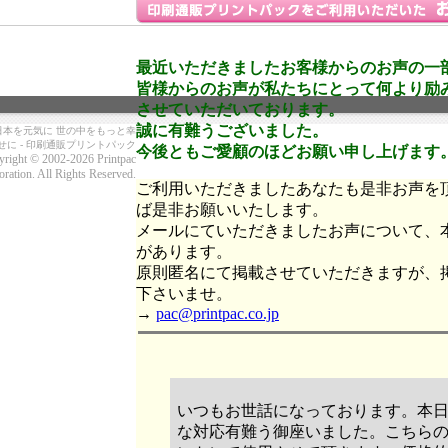
最近いただきましたお客様からのお声の一
皆様からのお声が私たちにとって何より励
させていただいております。
誠に有難うございました。
日本を元気に 世の中をもっと幸
せに - 印刷通販プリントパック
今後ともご愛顧のほどお願い申し上げます
right © 2002-2026 Printpac
ration. All Rights Reserved.
ご利用いただきましたあなたも是非お声を
ば是非お願いいたします。
メールにていただきましたお声について、
があります。
原則匿名にて掲載させていただきますが、
下さいませ。
→
pac@printpac.co.jp
いつもお世話になっております。本
な対応有難う御座いました。こちら