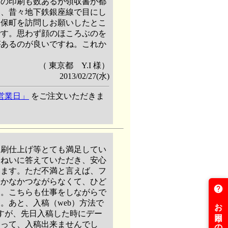
トの印刷も数あるが領収書が都
に、昔々地下鉄銀座線で目にし
神保町を訪問しお願いしたとこ
です。思わず顔のほころぶのを
があるのが良いですね。これか
（ 東京都 Y.I 様）
2013/02/27(水)
7営業日」
をご注文いただきま
印刷仕上げ等とても満足してい
いねいに答えていただき、安心
います。ただ不満と言えば、フ
なかなかつながらなくて、ひど
す。こちらも仕事をしながらで
。あと、入稿（web）方法で
すが、先日入稿した時にデー
まって、入稿出来ませんでし