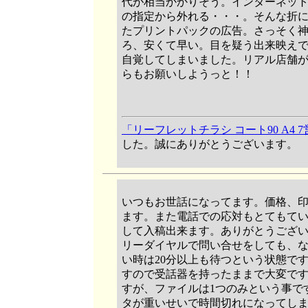
代が相当かかりそう。インターネッ
の指定から外れる・・・。そんな折
たプリントパックの広告。さっそく
ろ、安くて早い。目を疑う出来映え
自覚してしまいました。リアル店舗
らもお願いしようっと！！
「リーフレットチラシ コート90 A4 
した。誠にありがとうございます。
いつもお世話になってます。価格、
ます。また電話での応対もとてもて
して入稿出来ます。ありがとうござ
リーダイヤルで問い合せをしても、
い時は20分以上も待つという状態で
すので受話器を持ったままで大変です
すが、ファイルは1つのみという事で
タが重いせいで時間切れになってし