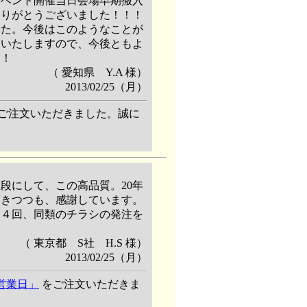
イベント開催当日会場早期搬入
ありがとうございました！！！
した。今後はこのようなことが
にいたしますので、今後ともよ
！！
（ 愛知県 Y.A 様）
2013/02/25（月）
ご注文いただきました。誠に
段にして、この高品質。20年
驚きつつも、感謝しています。
と４回、同類のチラシの発注を
（ 東京都 S社 H.S 様）
2013/02/25（月）
7営業日」
をご注文いただきま