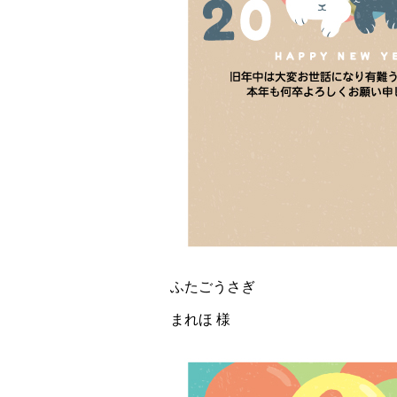
ふたごうさぎ
まれほ 様