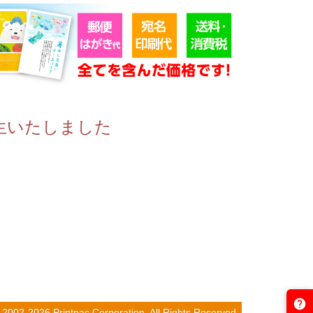
生いたしました
intpac Corporation. All Rights Reserved.