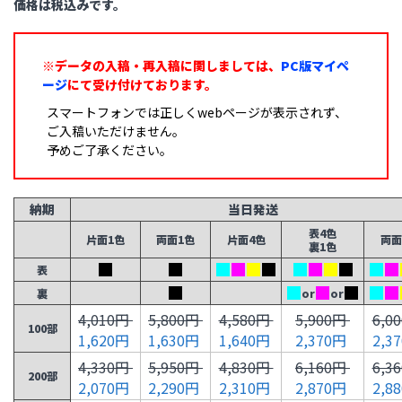
価格は税込みです。
※データの入稿・再入稿に関しましては、
PC版マイペ
ージ
にて受け付けております。
スマートフォンでは正しくwebページが表示されず、
ご入稿いただけません。
予めご了承ください。
納期
当日発送
表4色
片面1色
両面1色
片面4色
両面
裏1色
表
裏
or
or
4,010円
5,800円
4,580円
5,900円
6,0
100部
1,620円
1,630円
1,640円
2,370円
2,3
4,330円
5,950円
4,830円
6,160円
6,3
200部
2,070円
2,290円
2,310円
2,870円
2,8