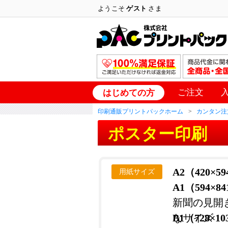
ようこそ
ゲスト
さま
ご注文
はじめての方
印刷通販プリントパックホーム
カンタン注
ポスター印刷
A2（420×5
用紙サイズ
A1（594×8
新聞の見開
なサイズ
B1（728×1