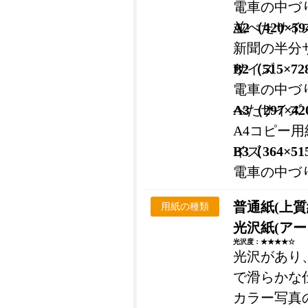
電車の中づ
並べたサイ
A2（420×5
新聞の半分
サイズ
B2（515×7
電車の中づ
べたサイズ
A3（297×4
A4コピー
イズ
B3（364×5
電車の中づ
普通紙(上質
用紙の種類
光沢紙(アー
光沢度：★★★★☆
光沢があり
で滑らかな
カラー写真