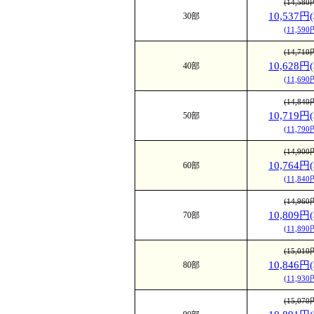
(14,58
10,537円
30部
えられます
(11,59
の発色が鮮
(14,71
ます。
10,628円
40部
(11,69
半光沢紙(サ
光沢度：★☆☆☆☆
(14,84
格調と気品
10,719円
50部
(11,79
印刷用紙で
艶消しコー
(14,90
10,764円
60部
柄に艶があ
(11,84
仕上がりま
(14,96
10,809円
70部
ち着いた仕
(11,89
高級半光沢紙(
(15,01
光沢度：★☆☆☆☆
10,846円
80部
紙表面は光
(11,93
風合いを持
(15,07
った部分は