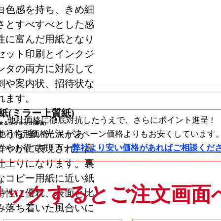
白色感を持ち、きめ細
さとすべすべとした感
性に富んだ用紙となり
セット印刷とインクジ
ンタの両方に対応して
刺や案内状、招待状な
れます。
紙(ミラー上質紙)
他社価格に徹底対抗したうえで、
さらにポイント進呈 !
★＆☆☆☆☆☆(裏面)
ような強い光沢があ
他社特別価格・キャンペーン価格よりもお安くしています
鮮やかに表現され、高
からお得です !
万一
弊社より安い価格があればご相談くだ
仕上りになります。裏
なコピー用紙に近い紙
リックするとご注文画面
特性に優れ、表面と比
み落ち着いた風合いに