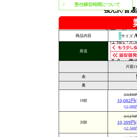
なります。
受付締切時間について
強光沢/普
質紙)
光沢度：(表面)★★★★
表面に強い
商品内容
サイズ
うな強い光
ト豊かな高
発送
ります。裏
片面1
紙に近い紙
表
れ、表面と
裏
いた風合い
(13,95
強光沢/光沢
10,082円
10部
光沢度：(表面)★★★★
(11,09
表面は鏡の
(14,27
り、色彩が
10,309円
20部
級感のある
(11,34
面は表面に