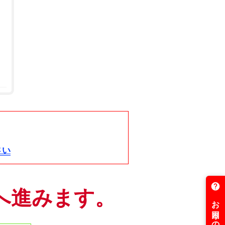
。
さい
へ進みます。