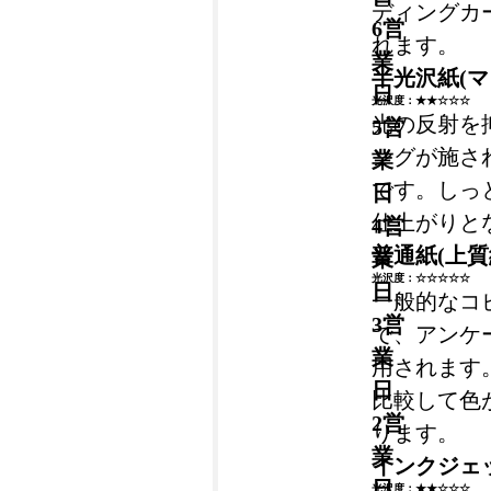
ディングカ
6営
れます。
業
半光沢紙(マ
日
光沢度：★★☆☆☆
光の反射を
5営
ングが施さ
業
です。しっ
日
仕上がりと
4営
普通紙(上質
業
光沢度：☆☆☆☆☆
日
一般的なコ
3営
で、アンケ
業
用されます
日
比較して色
2営
ります。
業
インクジェッ
日
光沢度：★★☆☆☆