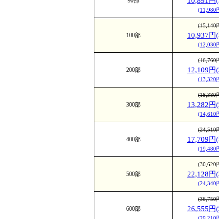
10,891円
90部
ントラスト
(11,98
高級半光沢紙
(15,14
10,937円
100部
ワイト)
(12,03
光沢度：★☆☆☆☆
光沢を抑え
(16,76
12,109円
200部
のある高級
(13,32
った部分は
(18,38
す。用紙の
13,282円
300部
(14,61
同じ厚みの
(24,51
が特徴です
17,709円
400部
(19,48
(30,62
22,128円
500部
(24,34
(36,75
26,555円
600部
(29,21