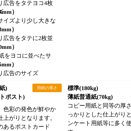
り広告をタテヨコ4枚
ズ
94mm）
サイズより少し大きな
28mm）
り広告をタテに2枚並
20mm）
用紙をヨコに並べたサ
15mm）
り広告のサイズ
紙)
標準(180kg)
用紙の厚さ
トポスト)
薄紙普通紙(70kg)
コピー用紙と同等の厚
、色彩の発色が鮮やか
っかりとした仕上がり
仕上がりとなります。
ンケート用紙等に多く
のあるポストカード