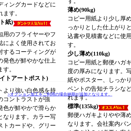
す。
ディングカードなどに
薄め(90kg)
れます。
コピー用紙より少し厚
ト紙)
っかりとした仕上がり
知用のフライヤーやフ
込書や見積書などに使
誌によく使用されてお
す。
射するコーティングが
少し薄め(110kg)
の発色が鮮やかな仕上
コピー用紙と郵便ハガ
ます。
度の厚みになります。
ワイトアートポスト)
紙やポスター、しっか
ベントの告知チラシな
トより強い白色感を持
>オプション加工をご利用の場合納期が追加となります。
れます。
のコントラストが強
標準(135kg)
発色が鮮やかで滑らか
郵便ハガキよりやや薄
となります。カラー写
なります。会社案内パ
ストカードや、グリー