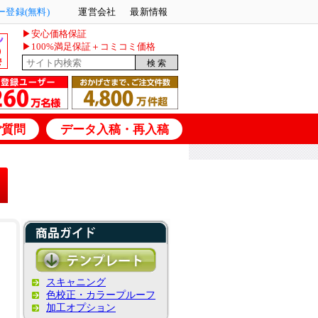
登録(無料)
運営会社
最新情報
▶安心価格保証
▶100%満足保証＋コミコミ価格
ご質問
データ入稿・再入稿
スキャニング
色校正・カラープルーフ
加工オプション