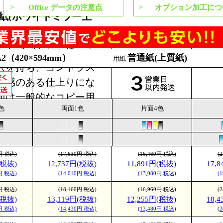
Office データの注意点
オプション加工につ
通紙(ホワイトミラー上
★＆☆☆☆☆☆(裏面)
白色感があり、鏡のよ
A2（420×594mm）
普通紙(上質紙)
用紙
沢を持ち、コントラス
級感のある仕上りにな
面は一般的なコピー用
色
両面1色
片面4色
質で、筆記特性に優
比べて色が沈み落ち着
になります。
0円 税込)
(17,630円 税込)
(16,460円 税込)
(
紙(ミラーコート紙)
(税抜)
12,737円(税抜)
11,891円(税抜)
17,
★＆★★★★☆(裏面)
0円 税込)
(14,010円 税込)
(13,080円 税込)
(
ような強い光沢があ
0円 税込)
(18,160円 税込)
(16,960円 税込)
(
鮮やかに表現され、高
(税抜)
13,119円(税抜)
12,255円(税抜)
18,
仕上りになります。裏
0円 税込)
(14,430円 税込)
(13,480円 税込)
(
比べると少し光沢が抑