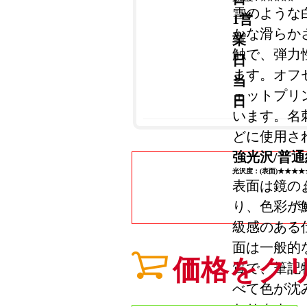
雪のような
1営
かな滑らか
業
触で、弾力
日
ます。オフ
当
ェットプリ
日
います。名
どに使用さ
強光沢/普通
光沢度：(表面)★★★★
表面は鏡の
り、色彩が
だ
級感のある
面は一般的
価格をク
質で、筆記
べて色が沈