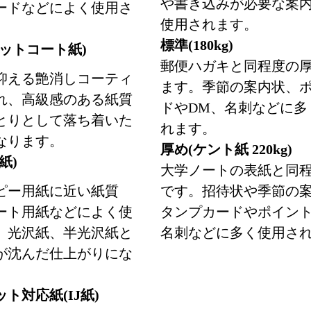
や書き込みが必要な案
ードなどによく使用さ
使用されます。
標準(180kg)
ットコート紙)
郵便ハガキと同程度の
抑える艶消しコーティ
ます。季節の案内状、
れ、高級感のある紙質
ドやDM、名刺などに多
とりとして落ち着いた
れます。
なります。
厚め(ケント紙 220kg)
紙)
大学ノートの表紙と同
ピー用紙に近い紙質
です。招待状や季節の
ート用紙などによく使
タンプカードやポイン
。光沢紙、半光沢紙と
名刺などに多く使用さ
が沈んだ仕上がりにな
ト対応紙(IJ紙)