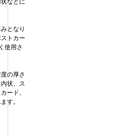
内状などに
厚みとなり
ポストカー
く使用さ
程度の厚さ
案内状、ス
トカード、
れます。