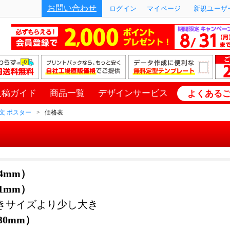
お問い合わせ
ログイン
マイページ
新規ユーザー
入稿ガイド
商品一覧
デザインサービス
よくある
文 ポスター
価格表
94mm）
41mm）
きサイズより少し大き
030mm）