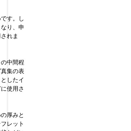
めです。し
となり、申
用されま
キの中間程
写真集の表
りとしたイ
どに使用さ
めの厚みと
ンフレット