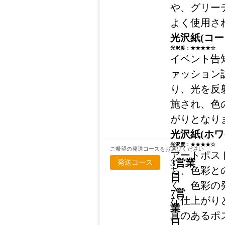
や、グリー
よく使用さ
光沢紙(コー
光沢度：★★★★☆
イベント告
ァッション
り、光を反
施され、色
がりとなり
光沢紙(ホ
光沢度：★★★★☆
ご希望の発送コースをお選びください
アートポス
3営業
発送コース
ち、色彩と
日
く、色彩の
7営
な仕上がり
業
真のあるポ
日