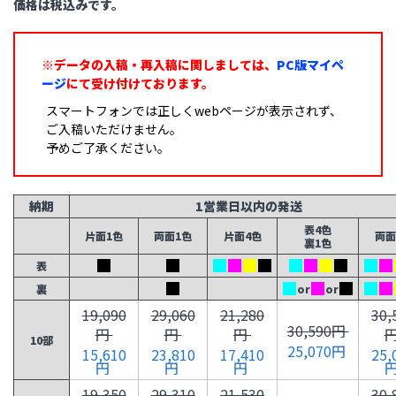
価格は税込みです。
※データの入稿・再入稿に関しましては、
PC版マイペ
ージ
にて受け付けております。
スマートフォンでは正しくwebページが表示されず、
ご入稿いただけません。
予めご了承ください。
納期
1営業日以内の発送
表4色
片面1色
両面1色
片面4色
両面
裏1色
表
裏
or
or
19,090
29,060
21,280
30,
30,590円
円
円
円
10部
25,070円
15,610
23,810
17,410
25,
円
円
円
19,350
29,310
21,530
30,