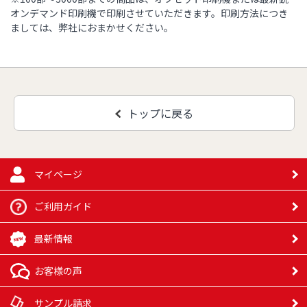
円
4,500部
42,540円
55,740円
72,410円
オンデマンド印刷機で印刷させていただきます。印刷方法につき
90,400円
ましては、弊社におまかせください。
105,510
126,740
68,220円
87,800円
円
円
5,000部
46,910円
61,040円
79,550円
99,720円
156,120
125,370
78,870円
96,120円
円
円
5,500部
トップに戻る
50,040円
65,370円
106,620
85,020円
円
165,310
101,540
132,090
83,470円
円
円
円
6,000部
マイページ
53,180円
113,520
69,690円
90,490円
円
ご利用ガイド
174,500
106,970
138,800
88,060円
円
円
円
6,500部
最新情報
56,310円
120,420
74,020円
95,950円
円
お客様の声
145,520
183,690
112,390
92,650円
円
円
円
7,000部
59,450円
サンプル請求
101,420
127,320