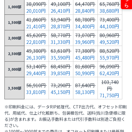
38,090円
49,100円
64,470円
65,760円
1,000部
20,010円
26,410円
28,840円
38,680円
41,860円
53,940円
68,780円
73,400円
1,500部
21,410円
28,870円
34,400円
44,100円
45,620円
58,770円
73,070円
80,960円
2,000部
22,810円
31,330円
39,960円
49,520円
49,380円
63,610円
77,380円
88,520円
2,500部
26,130円
35,590円
45,480円
55,970円
53,140円
68,450円
81,680円
96,090円
3,000部
29,440円
39,850円
50,990円
62,420円
103,740
56,910円
73,290円
87,640円
円
3,500部
33,810円
45,150円
58,130円
71,750円
111,410
※印刷料金には、データRIP処理代、CTP出力代、オフセット印刷
60,680円
78,130円
93,600円
円
4,000部
代、用紙代、仕上げ化粧断ち、包装梱包代、送料(佐川急便様に限
38,180円
50,450円
65,270円
81,070円
る)が含まれます。お振込手数料または代引手数料は別途ご負担く
ださい。
119,070
64,450円
82,960円
99,560円
※100部～3000部までの商品は、オフセット印刷機または最新鋭