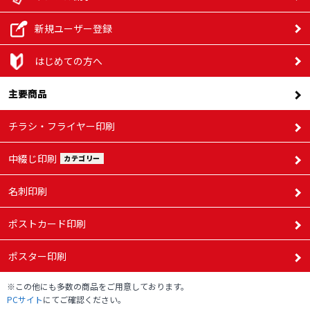
78,340円
円
円
152,240
192,880
新規ユーザー登録
117,830
97,250円
円
円
円
7,500部
62,580円
106,890
134,220
はじめての方へ
82,670円
円
円
158,960
202,060
主要商品
101,840
123,250
円
円
円
円
8,000部
112,360
141,120
チラシ・フライヤー印刷
65,710円
86,990円
円
円
165,680
211,250
106,430
128,680
中綴じ印刷
カテゴリー
円
円
円
円
8,500部
117,830
148,020
68,850円
91,320円
名刺印刷
円
円
172,390
220,440
111,020
134,100
ポストカード印刷
円
円
円
円
9,000部
123,290
154,920
71,980円
95,640円
ポスター印刷
円
円
179,110
229,630
115,620
139,540
※この他にも多数の商品をご用意しております。
円
円
円
円
9,500部
PCサイト
にてご確認ください。
128,760
161,820