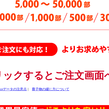
中綴じ冊子（カラー）A4／B5サイズ さらに値下げしました
ポスター
、
折パンフレット
、
中綴じ冊子（モノクロ）をさらに値下げし
中綴じ冊子・A4・B5変形サイズ（モノクロ） さらに値下げしました
中綴じ冊子（カラー）A4、B5、A5サイズ（5,000部まで）更に値下げし
中綴じ冊子 A4/B5サイズの用紙「サテン金藤90～135kg」を値下げしまし
A6 サイズ中綴じ・モノクロ 全部数・全用紙・全納期 を値下げしまし
オフセット中綴じ・A4サイズ 5,000部～50,000部をさらに【値下げ】は
オフセット中綴じ冊子・A5変形カラー さらに【値下げ】はじめました！
中綴じ冊子・A4サイズ 100・300・500・1000・2000・3000部をさらに
リックするとご注文画面
ficeデータの注意点
|
冊子物の綴じ方について