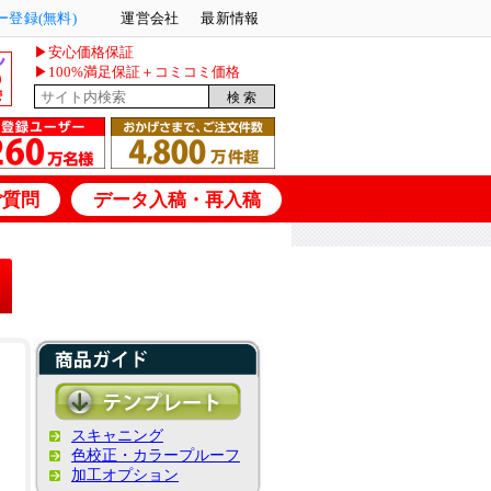
登録(無料)
運営会社
最新情報
▶安心価格保証
▶100%満足保証＋コミコミ価格
ご質問
データ入稿・再入稿
スキャニング
色校正・カラープルーフ
加工オプション