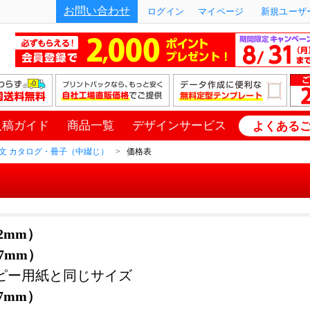
お問い合わせ
ログイン
マイページ
新規ユーザー
入稿ガイド
商品一覧
デザインサービス
よくある
文 カタログ・冊子（中綴じ）
価格表
82mm）
97mm）
ピー用紙と同じサイズ
57mm）