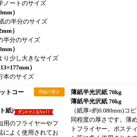
学ノートのサイズ
10mm）
用紙の半分のサイズ
82mm）
の半分のサイズ
48mm）
より少し大きなサイズ
3×177mm）
行本のサイズ
マットコー
薄紙半光沢紙 70kg
用紙の厚さ
薄紙半光沢紙 70kg
ト紙)
（紙厚=約0.080mm)
同程度の厚さです。薄
知用のフライヤーやフ
トフライヤー、ポステ
誌によく使用されてお