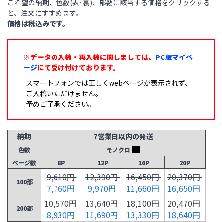
ご希望の納期、色数(表･裏)、部数に該当する価格をクリックする
と、注文にすすめます。
価格は税込みです。
※データの入稿・再入稿に関しましては、
PC版マイペ
ージ
にて受け付けております。
スマートフォンでは正しくwebページが表示されず、
ご入稿いただけません。
予めご了承ください。
納期
7営業日以内の発送
色数
モノクロ
ページ数
8P
12P
16P
20P
9,610円
12,390円
16,450円
20,370円
100部
7,760円
9,970円
11,660円
16,650円
10,570円
13,640円
18,100円
20,470円
200部
8,930円
11,690円
13,330円
18,640円