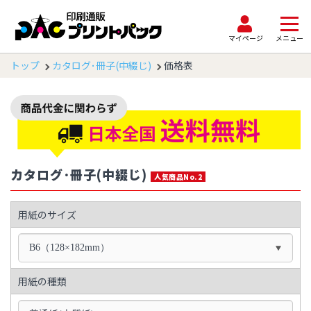
マイページ
メニュー
トップ
カタログ･冊子(中綴じ)
価格表
カタログ･冊子(中綴じ)
人気商品No.2
用紙のサイズ
B6（128×182mm）
用紙の種類