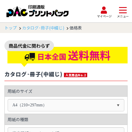
マイページ
メニュー
トップ
カタログ･冊子(中綴じ)
価格表
カタログ･冊子(中綴じ)
人気商品No.2
用紙のサイズ
A4（210×297mm）
用紙の種類