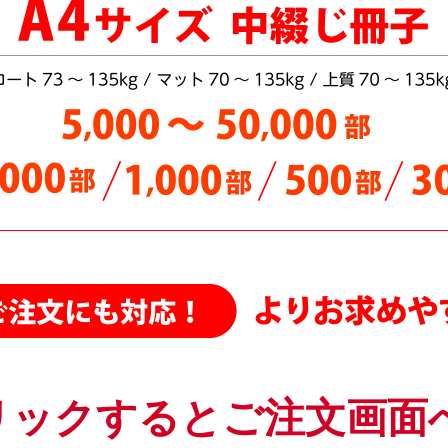
中綴じ冊子・モノクロ・A5/B6 サイズをどこよりも安く値下げしました
中綴じ冊子・カラー・B6サイズ 7営業日を追加し、どこよりも安く値
中綴じ冊子・モノクロ・A4サイズをさらに値下げしました。最大5万部
中綴じ冊子・A4サイズ・カラー 各種用紙を更に値下げしました
中綴じ冊子（カラー）A4／B5サイズ さらに値下げしました
ポスター
、
折パンフレット
、
中綴じ冊子（モノクロ）をさらに値下げし
中綴じ冊子・A4・B5変形サイズ（モノクロ） さらに値下げしました
中綴じ冊子（カラー）A4、B5、A5サイズ（5,000部まで）更に値下げし
中綴じ冊子 A4/B5サイズの用紙「サテン金藤90～135kg」を値下げしまし
A6 サイズ中綴じ・モノクロ 全部数・全用紙・全納期 を値下げしまし
オフセット中綴じ・A4サイズ 5,000部～50,000部をさらに【値下げ】は
オフセット中綴じ冊子・A5変形カラー さらに【値下げ】はじめました！
中綴じ冊子・A4サイズ 100・300・500・1000・2000・3000部をさらに
リックするとご注文画面