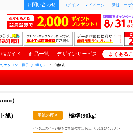
お問い合わせ
ログイン
マイページ
新規ユーザー
入稿ガイド
商品一覧
デザインサービス
よくある
文 カタログ・冊子（中綴じ）
価格表
97mm）
ト紙)
標準(90kg)
用紙の厚さ
44P以上のページ数をご希望の方は下記よりお選びください