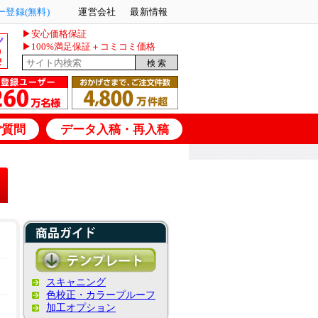
登録(無料)
運営会社
最新情報
▶安心価格保証
▶100%満足保証＋コミコミ価格
ご質問
データ入稿・再入稿
スキャニング
色校正・カラープルーフ
加工オプション