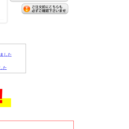
りました
した