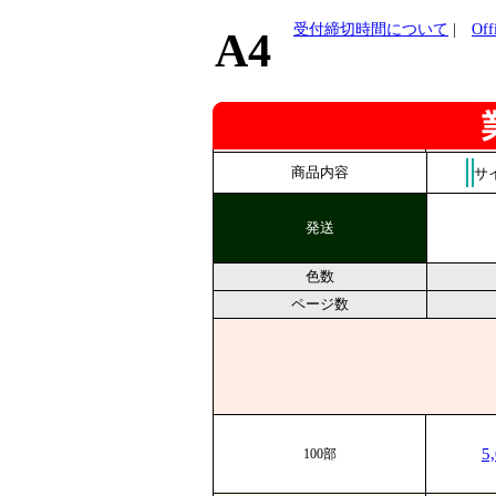
受付締切時間について
|
Of
A4
商品内容
サ
発送
色数
ページ数
5
100部