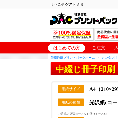
ようこそ
ゲスト
さま
ご注文
はじめての方
印刷通販プリントパックホーム
カンタン注
中綴じ冊子印刷
A4（210×2
用紙サイズ
光沢紙(コー
用紙の種類
ご希望の発送コースをお選びください