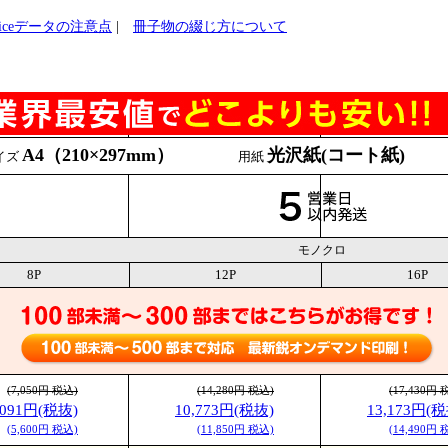
ficeデータの注意点
|
冊子物の綴じ方について
A4（210×297mm）
光沢紙(コート紙)
イズ
用紙
モノクロ
8P
12P
16P
(7,050円 税込)
(14,280円 税込)
(17,430円 
,091円(税抜)
10,773円(税抜)
13,173円(税
(5,600円 税込)
(11,850円 税込)
(14,490円 