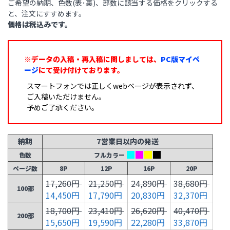
ご希望の納期、色数(表･裏)、部数に該当する価格をクリックする
と、注文にすすめます。
価格は税込みです。
※データの入稿・再入稿に関しましては、
PC版マイペ
ージ
にて受け付けております。
スマートフォンでは正しくwebページが表示されず、
ご入稿いただけません。
予めご了承ください。
納期
7営業日以内の発送
色数
フルカラー
ページ数
8P
12P
16P
20P
17,260円
21,250円
24,890円
38,680円
100部
14,450円
17,790円
20,830円
32,370円
18,700円
23,410円
26,620円
40,470円
200部
15,650円
19,590円
22,280円
33,870円