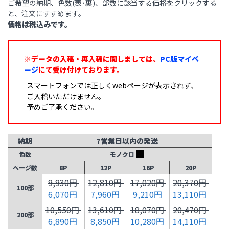
ご希望の納期、色数(表･裏)、部数に該当する価格をクリックする
と、注文にすすめます。
価格は税込みです。
※データの入稿・再入稿に関しましては、
PC版マイペ
ージ
にて受け付けております。
スマートフォンでは正しくwebページが表示されず、
ご入稿いただけません。
予めご了承ください。
納期
7営業日以内の発送
色数
モノクロ
ページ数
8P
12P
16P
20P
9,930円
12,810円
17,020円
20,370円
100部
6,070円
7,960円
9,210円
13,110円
10,550円
13,610円
18,070円
20,470円
200部
6,890円
8,850円
10,280円
14,110円