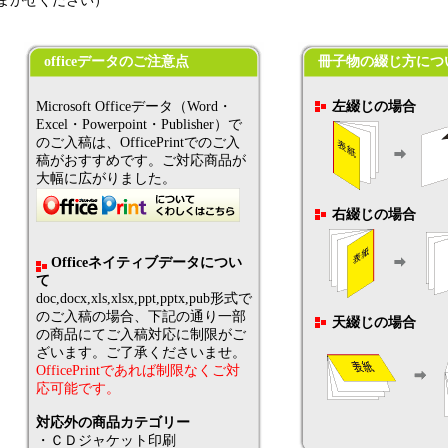
まかせください）
officeデータのご注意点
冊子物の綴じ方につ
Microsoft Officeデータ（Word・
左綴じの場合
Excel・Powerpoint・Publisher）で
のご入稿は、OfficePrintでのご入
稿がおすすめです。ご対応商品が
大幅に広がりました。
右綴じの場合
Officeネイティブデータについ
て
doc,docx,xls,xlsx,ppt,pptx,pub形式で
のご入稿の場合、下記の通り一部
天綴じの場合
の商品にてご入稿対応に制限がご
ざいます。ご了承くださいませ。
OfficePrintであれば制限なくご対
応可能です。
対応外の商品カテゴリー
・ＣＤジャケット印刷