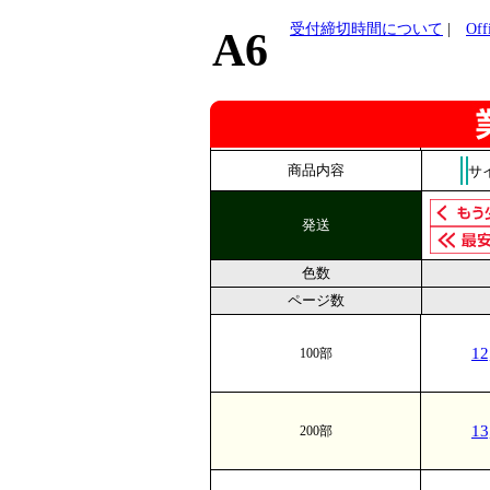
受付締切時間について
|
Of
A6
商品内容
サ
発送
色数
ページ数
1
100部
1
200部