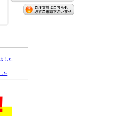
りました
した