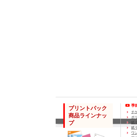
季
プリントパック
チ
商品ラインナッ
ポ
プ
紙
紙
ワ