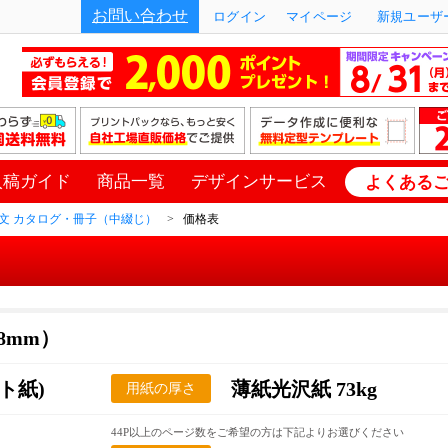
お問い合わせ
ログイン
マイページ
新規ユーザー
入稿ガイド
商品一覧
デザインサービス
よくある
文 カタログ・冊子（中綴じ）
価格表
48mm）
ト紙)
薄紙光沢紙 73kg
用紙の厚さ
44P以上のページ数をご希望の方は下記よりお選びください