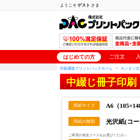
ようこそ
ゲスト
さま
ご注文
はじめての方
印刷通販プリントパックホーム
カンタン注
中綴じ冊子印刷
A6（105×1
用紙サイズ
光沢紙(コー
用紙の種類
ご希望の発送コースをお選びください