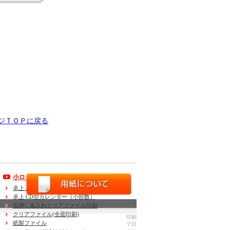
ジＴＯＰに戻る
小ロットオンデマンド商品
卓上 ハガキ型カレンダー（小部数）
卓上 CD型カレンダー（小部数）
箔押し名入れクリアファイル印刷
クリアファイル(全面印刷)
印刷
紙製ファイル
で日