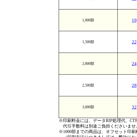
1
1,000部
2
1,500部
2
2,000部
2
2,500部
3
3,000部
※印刷料金には、データRIP処理代、
代引手数料は別途ご負担くださいませ
※1000部までの商品は、オフセット印