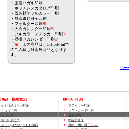
・圧着ハガキ印刷
・ホッチレスカタログ印刷
・既製封筒フルカラー印刷
・無線綴じ冊子印刷
・フォルダー印刷
※
・大判カレンダー印刷
※
・フルカラーステッカー印刷
※
・壁掛けカレンダー印刷
※
「
※
」印の商品は、OfficePrintで
のご入稿も対応外商品となりま
す。
ペー
節商品（期間限定）
RGB印刷
ケット付紙うちわ印刷
フライヤー印刷
リうちわ印刷
ポストカード印刷
うちわ印刷
名刺印刷
うちわ印刷ミニ
中綴じ冊子
ンタッチ(柄つき)うちわ印刷
厚紙中綴じ冊子
New!