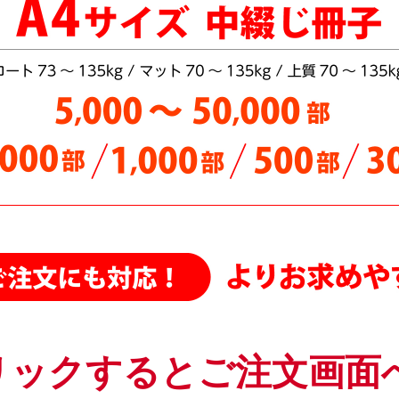
中綴じ冊子・モノクロ・A5/B6 サイズをどこよりも安く値下げしました
中綴じ冊子・カラー・B6サイズ 7営業日を追加し、どこよりも安く値
中綴じ冊子・モノクロ・A4サイズをさらに値下げしました。最大5万部
中綴じ冊子・A4サイズ・カラー 各種用紙を更に値下げしました
中綴じ冊子（カラー）A4／B5サイズ さらに値下げしました
ポスター
、
折パンフレット
、
中綴じ冊子（モノクロ）をさらに値下げし
中綴じ冊子・A4・B5変形サイズ（モノクロ） さらに値下げしました
中綴じ冊子（カラー）A4、B5、A5サイズ（5,000部まで）更に値下げし
中綴じ冊子 A4/B5サイズの用紙「サテン金藤90～135kg」を値下げしまし
A6 サイズ中綴じ・モノクロ 全部数・全用紙・全納期 を値下げしまし
オフセット中綴じ・A4サイズ 5,000部～50,000部をさらに【値下げ】は
オフセット中綴じ冊子・A5変形カラー さらに【値下げ】はじめました！
中綴じ冊子・A4サイズ 100・300・500・1000・2000・3000部をさらに
リックするとご注文画面