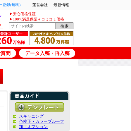
登録(無料)
運営会社
最新情報
▶安心価格保証
▶100%満足保証＋コミコミ価格
ご質問
データ入稿・再入稿
スキャニング
色校正・カラープルーフ
加工オプション