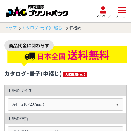
マイページ
メニュー
トップ
カタログ･冊子(中綴じ)
価格表
カタログ･冊子(中綴じ)
人気商品No.2
用紙のサイズ
A4（210×297mm）
用紙の種類