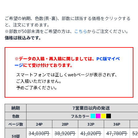
ご希望の納期、色数(表･裏)、部数に該当する価格をクリックする
と、注文にすすめます。
※部数が50部未満をご希望の方は、
こちら
からご注文ください。
価格は税込みです。
※データの入稿・再入稿に関しましては、
PC版マイペ
ージ
にて受け付けております。
スマートフォンでは正しくwebページが表示されず、
ご入稿いただけません。
予めご了承ください。
納期
7営業日以内の発送
色数
フルカラー
ページ数
24P
28P
32P
36P
34,030円
38,920円
41,020円
47,780円
5
50部