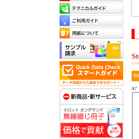
St
用
A7