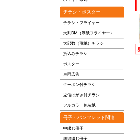
チラシ・ポスター
チラシ・フライヤー
大判DM（厚紙フライヤー）
大部数（薄紙）チラシ
折込みチラシ
ポスター
車両広告
クーポン付チラシ
返信はがき付チラシ
フルカラー包装紙
冊子・パンフレット関連
中綴じ冊子
無線綴じ冊子