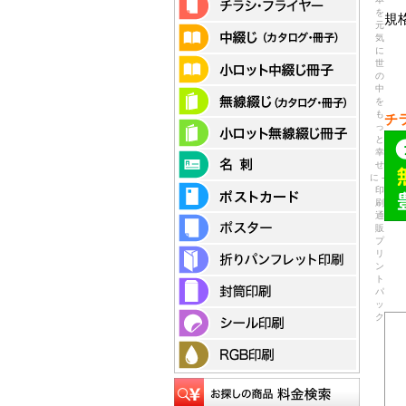
を
規
元
気
に
世
の
中
を
も
チ
っ
と
幸
せ
に -
印
刷
通
販
プ
リ
ン
ト
パ
ッ
ク