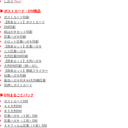
しおり
New!
ポストカード・DM商品
ポストカード印刷
【宛名セット】ポストカード
DM印刷
絵はがきセット印刷
圧着ハガキ印刷
小ロット圧着ハガキ印刷
【宛名セット】圧着ハガキ
ニス圧着ハガキ
大判圧着DM印刷
【宛名セット】大判ハガキ
大判DM印刷（B8～A3）
【宛名セット】厚紙フライヤー
往復ハガキ印刷
返信ハガキ付きA4大判糊圧着
箔押しポストカード
DMまるごとパック
ポストカードDM
Ａ４大判DM
Ｂ５大判DM
圧着ハガキ（Ｖ折）DM
圧着ハガキ（Ｚ折）DM
Ａ４フィルム圧着（Ｖ折）DM