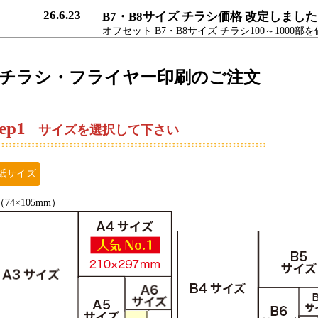
26.6.23
B7・B8サイズ チラシ価格 改定しました
オフセット B7・B8サイズ チラシ100～1000
（それぞれの価格はどこよりもお安くしていま
※
オンデマンド印刷
が更にお安くオススメです
すべての部数で両面カラーを片面カラーの価格
チラシ・フライヤー印刷のご注文
26.6.11
A6サイズ チラシ価格 改定しました
オフセット A6サイズ チラシ100～1000部を値
10万部、15万部のコート90・2営業日・両面カ
ep
1
サイズを選択して下さい
（それぞれの価格はどこよりもお安くしていま
※
オンデマンド印刷
が更にお安くオススメです
一部で両面カラーを片面カラーの価格に合わせ
紙サイズ
（74×105mm）