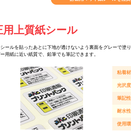
正用上質紙シール
正シールを貼ったあとに下地が透けないよう裏面をグレーで塗
ピー用紙に近い紙質で、鉛筆でも筆記できます。
粘着材
光沢度
筆記性
耐水性
使用環