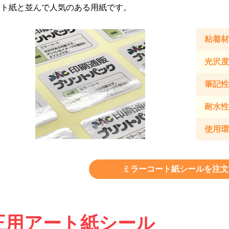
ート紙と並んで人気のある用紙です。
粘着材
光沢度
筆記性
耐水性
使用環
ミラーコート紙シールを注文
正用アート紙シール