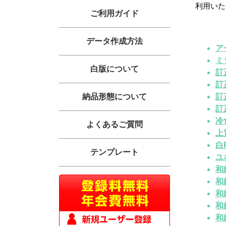
利用いた
ご利用ガイド
データ作成方法
ア
ミ
白版について
訂
訂
納品形態について
訂
訂
冷
よくあるご質問
上
白
テンプレート
ユ
和
和
NEW!
和
和
NEW!
和
NEW!