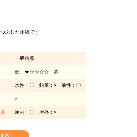
りつぶした用紙です。
一般粘着
低 ★☆☆☆☆ 高
水性：〇 鉛筆：× 油性：〇
×
境
屋内：〇 屋外：×
する