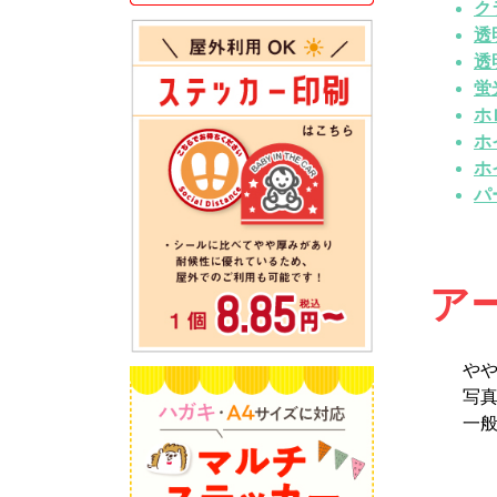
ク
透
透
蛍
ホ
ホ
ホ
パ
NEW!
ア
や
写
一