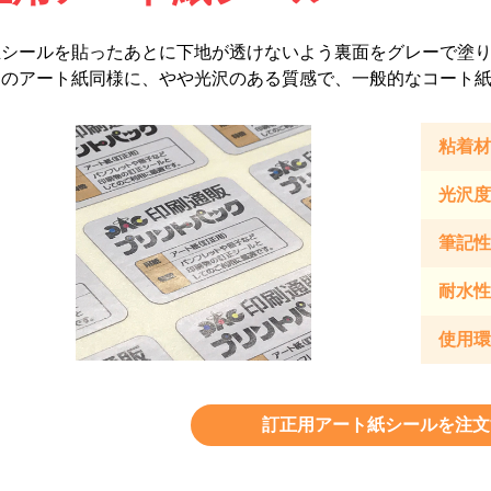
正シールを貼ったあとに下地が透けないよう裏面をグレーで塗
常のアート紙同様に、やや光沢のある質感で、一般的なコート
粘着材
光沢度
筆記性
耐水性
使用環
訂正用アート紙シールを注文