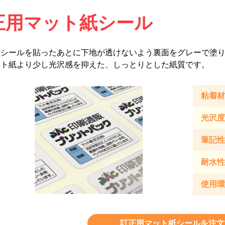
正用マット紙シール
正シールを貼ったあとに下地が透けないよう裏面をグレーで塗
ート紙より少し光沢感を抑えた、しっとりとした紙質です。
粘着材
光沢度
筆記性
耐水性
使用環
訂正用マット紙シールを注文