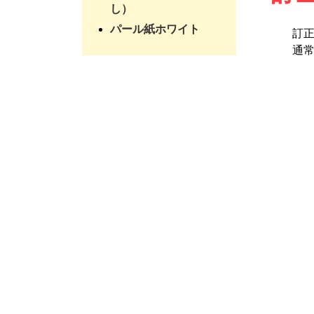
し）
パール紙ホワイト
訂
通