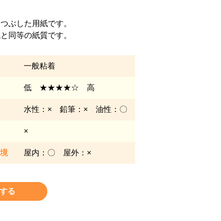
りつぶした用紙です。
紙と同等の紙質です。
一般粘着
低 ★★★★☆ 高
水性：× 鉛筆：× 油性：〇
×
境
屋内：〇 屋外：×
する