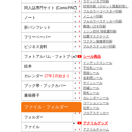
ラゲッジタグ印刷
封筒印刷
（小ロット既製封筒）
同人誌専門サイト (ComicPAC)
フルカラーコースター印刷
メニュー印刷
ノート
フルカラーステッカー印刷
郵便ハガキ印刷
折パンフレット
ミシン目付 領収書印刷
抗菌マスクケース
フリーペーパー
ワクチン接種券印刷
マルチステッカー印刷
ビジネス資料
フォトアルバム・フォトブック
シール商品
インデックスシール
絵本
千社札シール
登録シール
カレンダー
27年1月始まり
名刺用シール
サインシール
ブック帯・ブックカバー
封緘シール
荷札シール
書籍冊子
カレンダーシール
コーションシール
ファイル・フォルダー
住所シール
フロアステッカー
フォルダー
アクリルグッズ
ファイル
アクリルチャーム