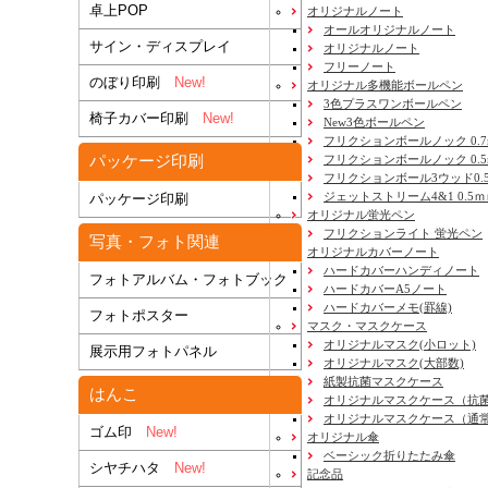
卓上POP
オリジナルノート
オールオリジナルノート
サイン・ディスプレイ
オリジナルノート
フリーノート
のぼり印刷
New!
オリジナル多機能ボールペン
3色プラスワンボールペン
椅子カバー印刷
New!
New3色ボールペン
フリクションボールノック 0.7
パッケージ印刷
フリクションボールノック 0.5
フリクションボール3ウッド0.
ジェットストリーム4&1 0.5
パッケージ印刷
オリジナル蛍光ペン
フリクションライト 蛍光ペン
写真・フォト関連
オリジナルカバーノート
ハードカバーハンディノート
フォトアルバム・フォトブック
ハードカバーA5ノート
ハードカバーメモ(罫線)
フォトポスター
マスク・マスクケース
オリジナルマスク(小ロット)
展示用フォトパネル
オリジナルマスク(大部数)
紙製抗菌マスクケース
はんこ
オリジナルマスクケース（抗
オリジナルマスクケース（通
ゴム印
New!
オリジナル傘
ベーシック折りたたみ傘
シヤチハタ
New!
記念品