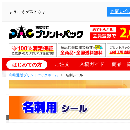
お問い合
ようこそ
ゲスト
さま
ご注文
入稿ガイド
商品一
はじめての方
印刷通販プリントパックホーム
名刺シール