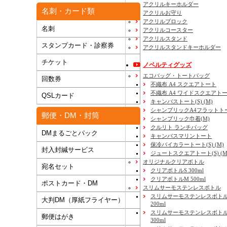
アクリルキーホルダー
名刺・カード類
アクリルお守り
アクリルブロック
名刺
アクリルコースター
アクリルスタンド
スタンプカード・診察券
アクリルスタンドキーホルダー
チケット
ノベルティグッズ
エコバッグ・トートバッグ
回数券
不織布 A4 スクエアトート
不織布 A4 ワイドスクエアト
QSLカード
キャンバストート(S) (M)
シャンブリックA4フラットト
郵便・DM・封筒
シャンブリック巾着(M)
クルリト ランチバッグ
DMまるごとパック
キャンバスマリントート
保冷バイカラートート(S) (M)
封入封緘サービス
ジュートスクエアトート(S) (M) 
オリジナルクリアボトル
宛名セット
クリアボトルS 300ml
クリアボトルM 500ml
ポストカード・DM
スリムサーモステンレスボトル
スリムサーモステンレスボトル
大判DM（厚紙フライヤー）
200ml
スリムサーモステンレスボト
郵便はがき
300ml