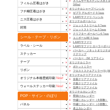
スリムサーモステンレスボトル
フィルム圧着はがき
500ml
オリジナルシャープペンシル
フチ糊圧着はがき
ゼブラ デルガード 0.5mm
LAMYサファリ ペンシル
ニス圧着はがき
オリジナルボールペン
ジェットストリーム 0.7mm
封筒
ジェットストリーム 0.5mm
クリフター ボールペン0.7mm
シール・テープ・リボン
ユニボールRE 0.5mm
LAMYサファリ
ラベル・シール
LAMYサファリ ローラーボー
パーカー・ソネットオリジナル
ステッカー
ドクリップ
パーカー・IM コアライン
テープ
オリジナルミラー
ポケットミラー
リボン
フロストスクエアミラー(S) (M) 
オリジナルクリアファイル
オリジナル本格壁紙印刷
New!
全面クリアファイル
片面クリアファイル
ウォールステッカー印刷
New!
箔押クリアファイル
オリジナルカレンダー
POP・サイン・のぼり
壁掛けカレンダー
中綴じカレンダー（大部数）
パネル
中綴じカレンダー（小部数）
卓上カレンダー