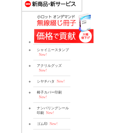
シャイニースタンプ
New!
アクリルグッズ
New!
シヤチハタ
New!
椅子カバー印刷
New!
ナンバリングシール
印刷
New!
ゴム印
New!