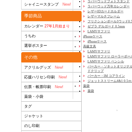
ラバーウッドフォトスタンド
シャイニースタンプ
New!
ラバーウッド万年カレンダー
レザーIDカードホルダー
季節商品
レザーマルチフレーム
フリクションボール3ウッド0.
カレンダー
27年1月始まり
ゼブラ デルガード 0.5mm
LAMYサファリ
うちわ
iPhoneケース
iPhoneケース
選挙ポスター
高級文具
LAMYサファリ
LAMYサファリ ローラーボー
その他
LAMYサファリ ペンシル
パーカー・ソネットオリジナル
アクリルグッズ
New!
ドクリップ
パーカー・IM コアライン
応援ハリセン印刷
New!
ジェットストリーム4&1 0.5
薬袋
伝票・帳票印刷
New!
薬袋
薬袋・小袋
タグ
運営会社
ジャケット
のし印刷