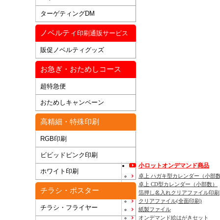
ターゲティングDM
ノベルティ
印刷通販サービス
販促ノベルティグッズ
お急ぎ・おためしコース
超特急便
おためしキャンペーン
高精細・特殊印刷
RGB印刷
ビビッドピンク印刷
小ロットオンデマンド商品
ホワイト印刷
卓上 ハガキ型カレンダー（小部
卓上 CD型カレンダー（小部数）
チラシ・ポスター
箔押し名入れクリアファイル印刷
クリアファイル(全面印刷)
チラシ・フライヤー
紙製ファイル
オンデマンド絵はがきセット