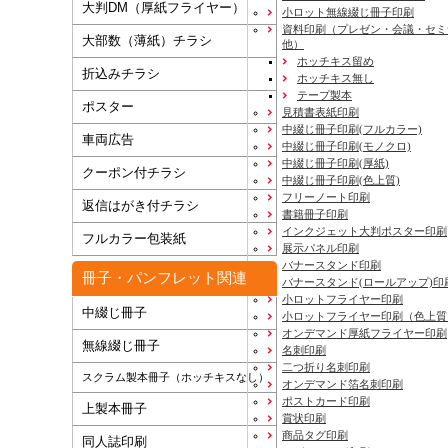
大判DM（厚紙フライヤー）
小ロット無線綴じ冊子印刷
資料印刷
（プレゼン・会議・セミ
大部数（薄紙）チラシ
他）
ホッチキス留め
折込みチラシ
ホッチキス無し
テープ製本
ポスター
見積書表紙印刷
中綴じ冊子印刷(フルカラー)
車両広告
中綴じ冊子印刷(モノクロ)
中綴じ冊子印刷(厚紙)
クーポン付チラシ
中綴じ冊子印刷(色上質)
フリーノート印刷
返信はがき付チラシ
書籍冊子印刷
インクジェット大判ポスター印刷
フルカラー包装紙
展示パネル印刷
バナースタンド印刷
冊子・パンフレット関連
バナースタンド(ロールアップ)印
小ロットフライヤー印刷
中綴じ冊子
小ロットフライヤー印刷（色上質
オンデマンド厚紙フライヤー印刷
無線綴じ冊子
名刺印刷
二つ折り名刺印刷
スクラム製本冊子（ホッチキスなし）
オンデマンド箔名刺印刷
ポストカード印刷
上製本冊子
賞状印刷
商品タグ印刷
同人誌印刷