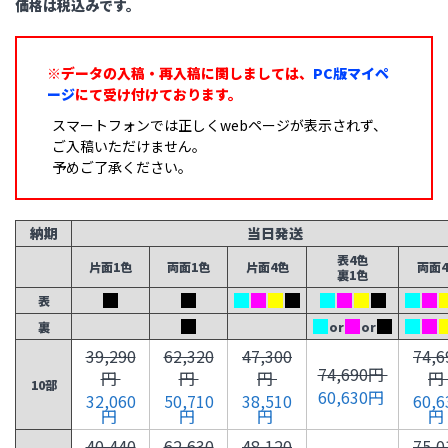
価格は税込みです。
※データの入稿・再入稿に関しましては、
PC版マイペ
ージ
にて受け付けております。
スマートフォンでは正しくwebページが表示されず、
ご入稿いただけません。
予めご了承ください。
納期
当日発送
表4色
片面1色
両面1色
片面4色
両面
裏1色
表
裏
or
or
39,290
62,320
47,300
74,6
74,690円
円
円
円
円
10部
60,630円
32,060
50,710
38,510
60,6
円
円
円
円
40,440
62,630
48,120
75,0