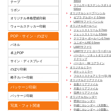
300ml
テープ
スリムサーモステンレスボトル
500ml
リボン
オリジナルシャープペンシル
ゼブラ デルガード 0.5mm
オリジナル本格壁紙印刷
New!
LAMYサファリ ペンシル
オリジナルボールペン
ウォールステッカー印刷
New!
ジェットストリーム 0.7mm
ジェットストリーム 0.5mm
POP・サイン・のぼり
クリフター ボールペン0.7mm
ユニボールRE 0.5mm
パネル
LAMYサファリ
LAMYサファリ ローラーボー
卓上POP
パーカー・ソネットオリジナル
ドクリップ
サイン・ディスプレイ
パーカー・IM コアライン
オリジナルミラー
のぼり印刷
New!
ポケットミラー
フロストスクエアミラー(S) (M) 
椅子カバー印刷
New!
オリジナルクリアファイル
全面クリアファイル
パッケージ印刷
片面クリアファイル
箔押クリアファイル
パッケージ印刷
オリジナルカレンダー
壁掛けカレンダー
写真・フォト関連
中綴じカレンダー（大部数）
中綴じカレンダー（小部数）