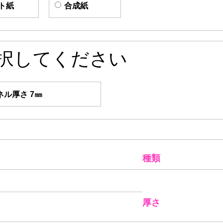
ト紙
合成紙
択してください
ネル厚さ 7㎜
種類
厚さ