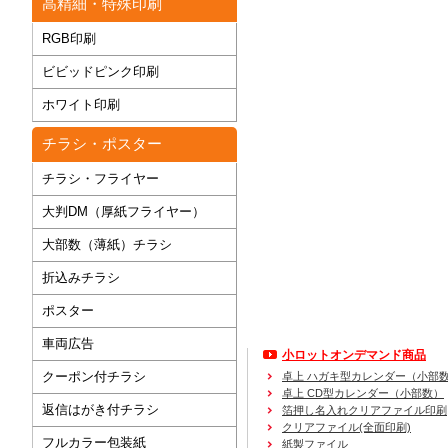
高精細・特殊印刷
RGB印刷
ビビッドピンク印刷
ホワイト印刷
チラシ・ポスター
チラシ・フライヤー
大判DM（厚紙フライヤー）
大部数（薄紙）チラシ
折込みチラシ
ポスター
車両広告
小ロットオンデマンド商品
クーポン付チラシ
卓上 ハガキ型カレンダー（小部
卓上 CD型カレンダー（小部数）
返信はがき付チラシ
箔押し名入れクリアファイル印刷
クリアファイル(全面印刷)
フルカラー包装紙
紙製ファイル