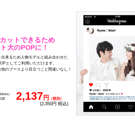
にカットできるため
ト大のPOPに！
き出来るため人物モデルと組み合わせた
OPとしてご利用いただけます。
は他のブースより目立つこと間違いなし！
2,137
594mm）
円
（税別）
1部
(2,350円 税込)