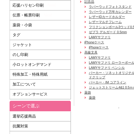
記念品
応援ハリセン印刷
New!
ラバーウッドフォトスタンド
ラバーウッド万年カレンダー
伝票・帳票印刷
New!
レザーIDカードホルダー
レザーマルチフレーム
薬袋・小袋
フリクションボール3ウッド0.
ゼブラ デルガード 0.5mm
タグ
LAMYサファリ
iPhoneケース
ジャケット
iPhoneケース
高級文具
のし印刷
LAMYサファリ
LAMYサファリ ローラーボー
小ロットオンデマンド
LAMYサファリ ペンシル
パーカー・ソネットオリジナル
特殊加工・特殊用紙
ドクリップ
パーカー・IM コアライン
加工について
ジェットストリーム4&1 0.5ｍ
薬袋
オプションサービス
薬袋
シーンで選ぶ
運営会社
選挙応援商品
抗菌対策