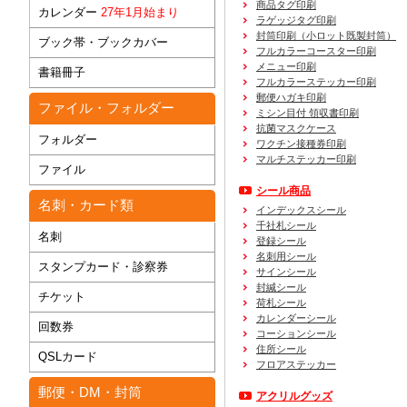
商品タグ印刷
カレンダー
27年1月始まり
ラゲッジタグ印刷
封筒印刷
（小ロット既製封筒）
ブック帯・ブックカバー
フルカラーコースター印刷
メニュー印刷
書籍冊子
フルカラーステッカー印刷
郵便ハガキ印刷
ファイル・フォルダー
ミシン目付 領収書印刷
抗菌マスクケース
フォルダー
ワクチン接種券印刷
マルチステッカー印刷
ファイル
シール商品
名刺・カード類
インデックスシール
千社札シール
名刺
登録シール
名刺用シール
スタンプカード・診察券
サインシール
封緘シール
チケット
荷札シール
カレンダーシール
回数券
コーションシール
住所シール
QSLカード
フロアステッカー
郵便・DM・封筒
アクリルグッズ