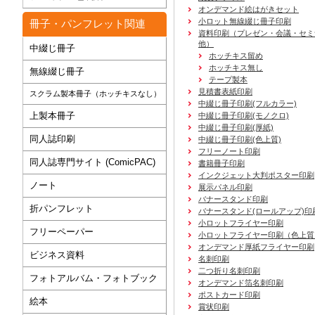
オンデマンド絵はがきセット
小ロット無線綴じ冊子印刷
冊子・パンフレット関連
資料印刷
（プレゼン・会議・セミ
他）
中綴じ冊子
ホッチキス留め
ホッチキス無し
無線綴じ冊子
テープ製本
見積書表紙印刷
スクラム製本冊子（ホッチキスなし）
中綴じ冊子印刷(フルカラー)
上製本冊子
中綴じ冊子印刷(モノクロ)
中綴じ冊子印刷(厚紙)
同人誌印刷
中綴じ冊子印刷(色上質)
フリーノート印刷
同人誌専門サイト (ComicPAC)
書籍冊子印刷
インクジェット大判ポスター印刷
ノート
展示パネル印刷
バナースタンド印刷
折パンフレット
バナースタンド(ロールアップ)印
小ロットフライヤー印刷
フリーペーパー
小ロットフライヤー印刷（色上質
オンデマンド厚紙フライヤー印刷
ビジネス資料
名刺印刷
二つ折り名刺印刷
フォトアルバム・フォトブック
オンデマンド箔名刺印刷
ポストカード印刷
絵本
賞状印刷