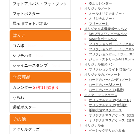
フォトアルバム・フォトブック
卓上カレンダー
オリジナルノート
フォトポスター
オールオリジナルノート
オリジナルノート
展示用フォトパネル
フリーノート
オリジナル多機能ボールペン
3色プラスワンボールペン
はんこ
New3色ボールペン
フリクションボールノック 0.7
ゴム印
New!
フリクションボールノック 0.5
フリクションボール3ウッド0.
シヤチハタ
New!
ジェットストリーム4&1 0.5ｍ
オリジナル蛍光ペン
シャイニースタンプ
New!
フリクションライト 蛍光ペン
オリジナルカバーノート
季節商品
ハードカバーハンディノート
ハードカバーA5ノート
カレンダー
27年1月始まり
ハードカバーメモ(罫線)
マスク・マスクケース
うちわ
オリジナルマスク(小ロット)
オリジナルマスク(大部数)
選挙ポスター
紙製抗菌マスクケース
オリジナルマスクケース（抗
その他
オリジナルマスクケース（通
オリジナル傘
アクリルグッズ
New!
ベーシック折りたたみ傘