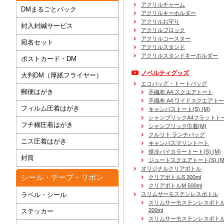
アクリルチャーム
DMまるごとパック
アクリルキーホルダー
アクリルお守り
封入封緘サービス
アクリルブロック
アクリルコースター
宛名セット
アクリルスタンド
アクリルスタンドキーホルダー
ポストカード・DM
ノベルティグッズ
大判DM（厚紙フライヤー）
エコバッグ・トートバッグ
郵便はがき
不織布 A4 スクエアトート
不織布 A4 ワイドスクエアト
フィルム圧着はがき
キャンバストート(S) (M)
シャンブリックA4フラットト
フチ糊圧着はがき
シャンブリック巾着(M)
クルリト ランチバッグ
ニス圧着はがき
キャンバスマリントート
保冷バイカラートート(S) (M)
封筒
ジュートスクエアトート(S) (M) 
オリジナルクリアボトル
シール・テープ・リボン
クリアボトルS 300ml
クリアボトルM 500ml
ラベル・シール
スリムサーモステンレスボトル
スリムサーモステンレスボトル
200ml
ステッカー
スリムサーモステンレスボト