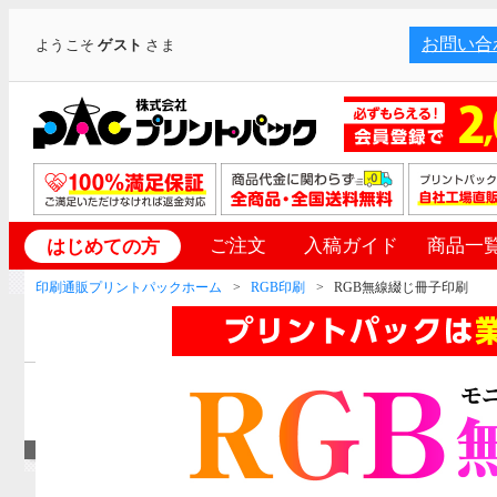
お問い合
ようこそ
ゲスト
さま
ご注文
入稿ガイド
商品一
はじめての方
印刷通販プリントパックホーム
RGB印刷
RGB無線綴じ冊子印刷