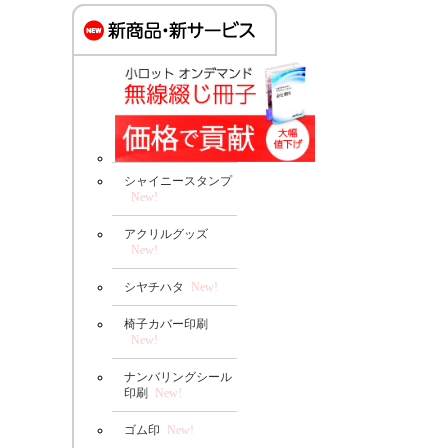
シャイニースタンプ
New!
アクリルグッズ
New!
シヤチハタ
New!
椅子カバー印刷
New!
ナンバリングシール
印刷
New!
ゴム印
New!