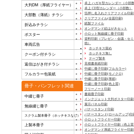
卓上 ハガキ型カレンダー（小部
大判DM（厚紙フライヤー）
卓上 CD型カレンダー（小部数）
箔押し名入れクリアファイル印刷
大部数（薄紙）チラシ
クリアファイル(全面印刷)
紙製ファイル
折込みチラシ
オンデマンド絵はがきセット
小ロット無線綴じ冊子印刷
ポスター
資料印刷
（プレゼン・会議・セミ
他）
車両広告
ホッチキス留め
ホッチキス無し
クーポン付チラシ
テープ製本
見積書表紙印刷
返信はがき付チラシ
中綴じ冊子印刷(フルカラー)
フルカラー包装紙
中綴じ冊子印刷(モノクロ)
中綴じ冊子印刷(厚紙)
中綴じ冊子印刷(色上質)
冊子・パンフレット関連
フリーノート印刷
書籍冊子印刷
中綴じ冊子
インクジェット大判ポスター印刷
展示パネル印刷
無線綴じ冊子
バナースタンド印刷
バナースタンド(ロールアップ)印
スクラム製本冊子（ホッチキスなし）
小ロットフライヤー印刷
上製本冊子
小ロットフライヤー印刷（色上質
オンデマンド厚紙フライヤー印刷