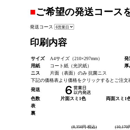
■
ご希望の発送コース
発送コース
印刷内容
サイズ
A4サイズ（210×297mm）
発
用紙
コート紙（光沢紙）
厚
ニス
片面（表面）のみ 抗菌ニス
下記の価格表より価格をクリックするとご注文
発送
色数
片面スミ1色
両面スミ1
表
裏
(8,350円 税込)
(10,17