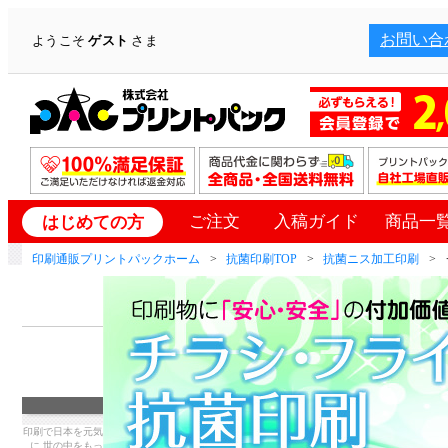
お問い合
ようこそ
ゲスト
さま
ご注文
入稿ガイド
商品一
はじめての方
印刷通販プリントパックホーム
抗菌印刷TOP
抗菌ニス加工印刷
印刷で日本を元気
に 世の中をもっ