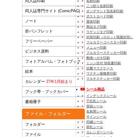
同人誌印刷
名刺印刷
二つ折り名刺印刷
同人誌専門サイト (ComicPAC)
オンデマンド箔名刺印刷
ポストカード印刷
ノート
賞状印刷
商品タグ印刷
折パンフレット
ラゲッジタグ印刷
封筒印刷
（小ロット既製封筒）
フリーペーパー
フルカラーコースター印刷
メニュー印刷
ビジネス資料
フルカラーステッカー印刷
郵便ハガキ印刷
フォトアルバム・フォトブック
ミシン目付 領収書印刷
抗菌マスクケース
絵本
ワクチン接種券印刷
マルチステッカー印刷
カレンダー
27年1月始まり
シール商品
ブック帯・ブックカバー
インデックスシール
千社札シール
書籍冊子
登録シール
名刺用シール
ファイル・フォルダー
サインシール
封緘シール
フォルダー
荷札シール
カレンダーシール
ファイル