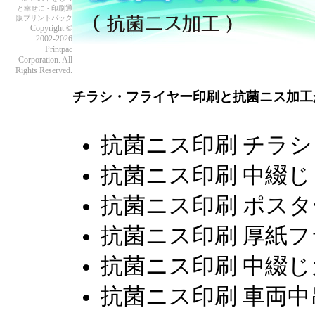
と幸せに - 印刷通
販プリントパック
Copyright ©
2002-2026
Printpac
Corporation. All
Rights Reserved.
チラシ・フライヤー印刷と抗菌ニス加工
抗菌ニス印刷 チラシ
抗菌ニス印刷 中綴じ
抗菌ニス印刷 ポスタ
抗菌ニス印刷 厚紙
抗菌ニス印刷 中綴
抗菌ニス印刷 車両中