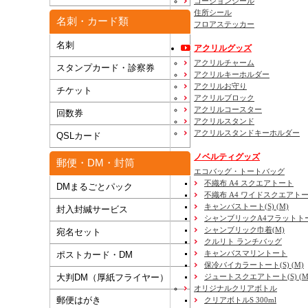
コーションシール
住所シール
名刺・カード類
フロアステッカー
名刺
アクリルグッズ
アクリルチャーム
スタンプカード・診察券
アクリルキーホルダー
アクリルお守り
チケット
アクリルブロック
アクリルコースター
回数券
アクリルスタンド
アクリルスタンドキーホルダー
QSLカード
ノベルティグッズ
郵便・DM・封筒
エコバッグ・トートバッグ
不織布 A4 スクエアトート
DMまるごとパック
不織布 A4 ワイドスクエアト
キャンバストート(S) (M)
封入封緘サービス
シャンブリックA4フラットト
シャンブリック巾着(M)
宛名セット
クルリト ランチバッグ
キャンバスマリントート
ポストカード・DM
保冷バイカラートート(S) (M)
大判DM（厚紙フライヤー）
ジュートスクエアトート(S) (M) 
オリジナルクリアボトル
郵便はがき
クリアボトルS 300ml