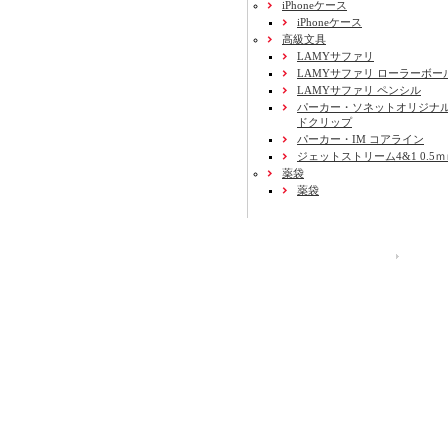
iPhoneケース
iPhoneケース
高級文具
LAMYサファリ
LAMYサファリ ローラーボー
LAMYサファリ ペンシル
パーカー・ソネットオリジナル
ドクリップ
パーカー・IM コアライン
ジェットストリーム4&1 0.5
薬袋
薬袋
運営会社