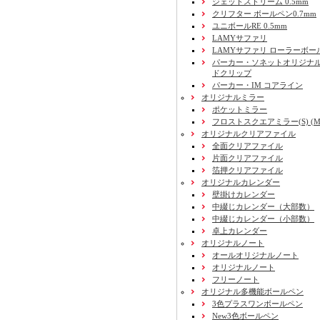
ジェットストリーム 0.5mm
クリフター ボールペン0.7mm
ユニボールRE 0.5mm
LAMYサファリ
LAMYサファリ ローラーボー
パーカー・ソネットオリジナル
ドクリップ
パーカー・IM コアライン
オリジナルミラー
ポケットミラー
フロストスクエアミラー(S) (M) 
オリジナルクリアファイル
全面クリアファイル
片面クリアファイル
箔押クリアファイル
オリジナルカレンダー
壁掛けカレンダー
中綴じカレンダー（大部数）
中綴じカレンダー（小部数）
卓上カレンダー
オリジナルノート
オールオリジナルノート
オリジナルノート
フリーノート
オリジナル多機能ボールペン
3色プラスワンボールペン
New3色ボールペン