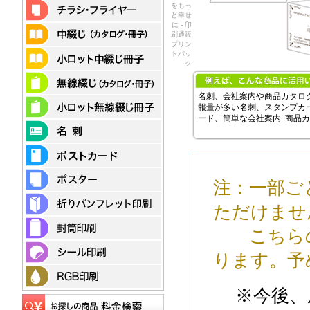
をもっ
と幸せ
に - 印
刷通販
プリン
トパッ
ク
名刺、会社案内や商品カタロ
報量が多い名刺、スタンプカ
ード、簡単な会社案内･商品カタロ
注：一部ご
ただけませ
こちらの
ります。予
※今後、