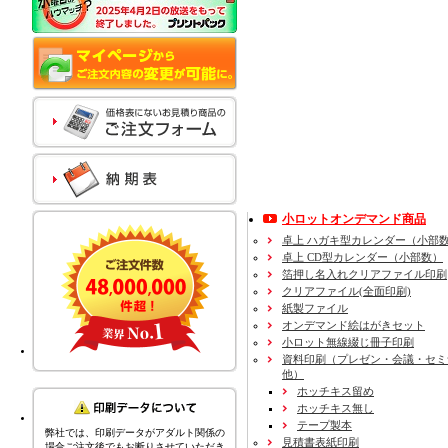
小ロットオンデマンド商品
卓上 ハガキ型カレンダー（小部
卓上 CD型カレンダー（小部数）
箔押し名入れクリアファイル印刷
クリアファイル(全面印刷)
紙製ファイル
オンデマンド絵はがきセット
小ロット無線綴じ冊子印刷
資料印刷
（プレゼン・会議・セミ
他）
ホッチキス留め
ホッチキス無し
テープ製本
弊社では、印刷データがアダルト関係の
見積書表紙印刷
場合ご注文後でもお断りさせていただき