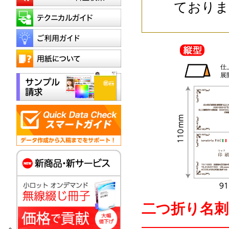
ておりま
仕
展
二つ折り名刺印