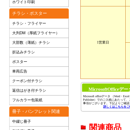
ホワイト印刷
チラシ・ポスター
チラシ・フライヤー
大判DM（厚紙フライヤー）
大部数（薄紙）チラシ
1営業日
折込みチラシ
ポスター
車両広告
クーポン付チラシ
MicrosoftOffic
返信はがき付チラシ
Microsoft officeデータ （Word・Exce
フルカラー包装紙
Publisher）でのご入稿にあたっ
事項がございます。下記よりご確認
詳しくはこちらをご
冊子・パンフレット関連
中綴じ冊子
関連商品