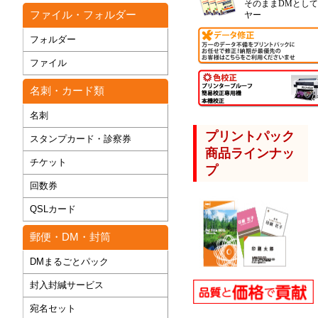
そのままDMとし
ファイル・フォルダー
ヤー
フォルダー
ファイル
名刺・カード類
名刺
プリントパック
スタンプカード・診察券
商品ラインナッ
チケット
プ
回数券
QSLカード
郵便・DM・封筒
DMまるごとパック
封入封緘サービス
宛名セット