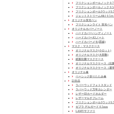
フリクションボールノック 0.7
フリクションボールノック 0.5
フリクションボール3ウッド0.
ジェットストリーム4&1 0.5
オリジナル蛍光ペン
フリクションライト 蛍光ペン
オリジナルカバーノート
ハードカバーハンディノート
ハードカバーA5ノート
ハードカバーメモ(罫線)
マスク・マスクケース
オリジナルマスク(小ロット)
オリジナルマスク(大部数)
紙製抗菌マスクケース
オリジナルマスクケース（抗
オリジナルマスクケース（通
オリジナル傘
ベーシック折りたたみ傘
記念品
ラバーウッドフォトスタンド
ラバーウッド万年カレンダー
レザーIDカードホルダー
レザーマルチフレーム
フリクションボール3ウッド0.
ゼブラ デルガード 0.5mm
LAMYサファリ