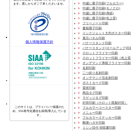
中綴じ冊子印刷(フルカラー)
ます。悪しからずご了承くださいませ。
中綴じ冊子印刷(モノクロ)
中綴じ冊子印刷(厚紙)
中綴じ冊子印刷(色上質)
フリーノート印刷
書籍冊子印刷
インクジェット大判ポスター印刷
展示パネル印刷
個人情報保護方針
バナースタンド印刷
バナースタンド(ロールアップ)印
小ロットフライヤー印刷
小ロットフライヤー印刷（色上質
オンデマンド厚紙フライヤー印刷
名刺印刷
二つ折り名刺印刷
オンデマンド箔名刺印刷
ポストカード印刷
賞状印刷
商品タグ印刷
ラゲッジタグ印刷
封筒印刷
（小ロット既製封筒）
このサイトは、プライバシー保護のた
フルカラーコースター印刷
め、SSL暗号化通信を採用(導入)していま
メニュー印刷
す。
フルカラーステッカー印刷
郵便ハガキ印刷
ミシン目付 領収書印刷