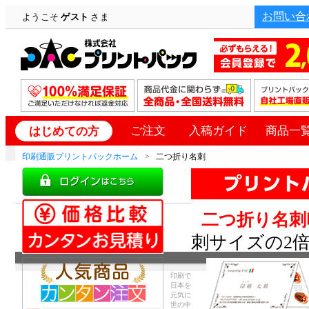
お問い合
ようこそ
ゲスト
さま
ご注文
入稿ガイド
商品一
はじめての方
印刷通販プリントパックホーム
二つ折り名刺
二つ折り名刺
刺サイズの2
印刷で
日本を
元気に
世の中