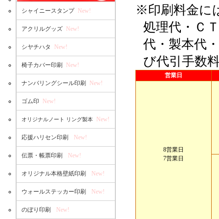
※印刷料金に
シャイニースタンプ
New!
処理代・Ｃ
アクリルグッズ
New!
代・製本代
シヤチハタ
New!
び代引手数
椅子カバー印刷
New!
営業日
ナンバリングシール印刷
New!
ゴム印
New!
New!
オリジナルノート リング製本
応援ハリセン印刷
New!
8営業日
伝票・帳票印刷
New!
7営業日
オリジナル本格壁紙印刷
New!
ウォールステッカー印刷
New!
のぼり印刷
New!