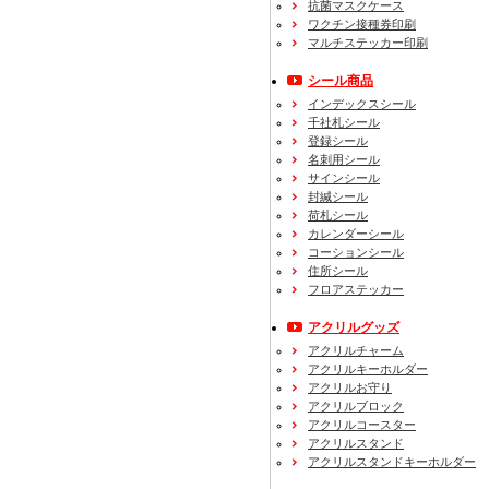
抗菌マスクケース
ワクチン接種券印刷
マルチステッカー印刷
シール商品
インデックスシール
千社札シール
登録シール
名刺用シール
サインシール
封緘シール
荷札シール
カレンダーシール
コーションシール
住所シール
フロアステッカー
アクリルグッズ
アクリルチャーム
アクリルキーホルダー
アクリルお守り
アクリルブロック
アクリルコースター
アクリルスタンド
アクリルスタンドキーホルダー