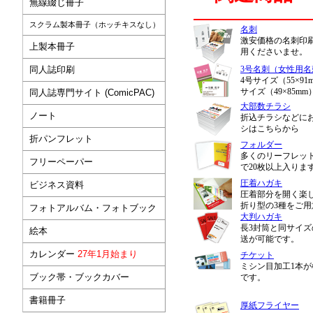
無線綴じ冊子
スクラム製本冊子（ホッチキスなし）
名刺
激安価格の名刺印
上製本冊子
用くださいませ。
同人誌印刷
3号名刺（女性用名
4号サイズ（55×9
サイズ（49×85m
同人誌専門サイト (ComicPAC)
大部数チラシ
ノート
折込チラシなどにお
シはこちらから
折パンフレット
フォルダー
多くのリーフレット
フリーペーパー
で20枚以上入りま
圧着ハガキ
ビジネス資料
圧着部分を開く楽し
折り型の3種をご用
フォトアルバム・フォトブック
大判ハガキ
長3封筒と同サイ
絵本
送が可能です。
カレンダー
27年1月始まり
チケット
ミシン目加工1本
ブック帯・ブックカバー
です。
書籍冊子
厚紙フライヤー