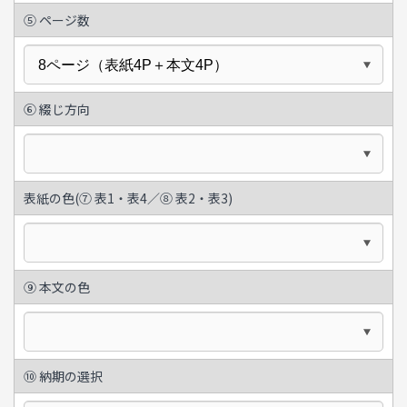
⑤ ページ数
⑥ 綴じ方向
表紙の色(⑦ 表1・表4／⑧ 表2・表3)
⑨ 本文の色
⑩ 納期の選択