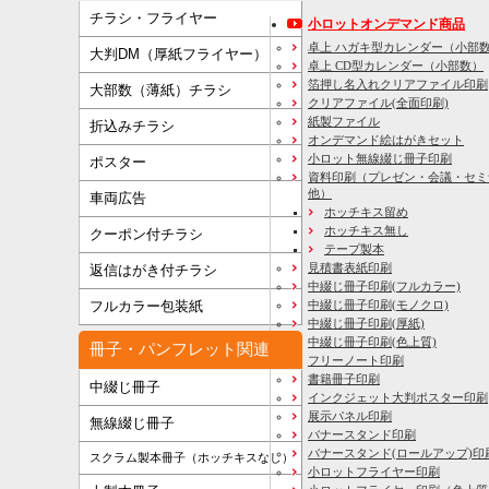
チラシ・フライヤー
小ロットオンデマンド商品
卓上 ハガキ型カレンダー（小部
大判DM（厚紙フライヤー）
卓上 CD型カレンダー（小部数）
箔押し名入れクリアファイル印刷
大部数（薄紙）チラシ
クリアファイル(全面印刷)
紙製ファイル
折込みチラシ
オンデマンド絵はがきセット
小ロット無線綴じ冊子印刷
ポスター
資料印刷
（プレゼン・会議・セミ
他）
車両広告
ホッチキス留め
ホッチキス無し
クーポン付チラシ
テープ製本
見積書表紙印刷
返信はがき付チラシ
中綴じ冊子印刷(フルカラー)
フルカラー包装紙
中綴じ冊子印刷(モノクロ)
中綴じ冊子印刷(厚紙)
中綴じ冊子印刷(色上質)
冊子・パンフレット関連
フリーノート印刷
書籍冊子印刷
中綴じ冊子
インクジェット大判ポスター印刷
展示パネル印刷
無線綴じ冊子
バナースタンド印刷
バナースタンド(ロールアップ)印
スクラム製本冊子（ホッチキスなし）
小ロットフライヤー印刷