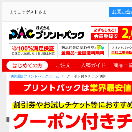
お問い合
ようこそ
ゲスト
さま
ご注文
入稿ガイド
商品一
はじめての方
印刷通販プリントパックホーム
クーポン付きチラシ印刷