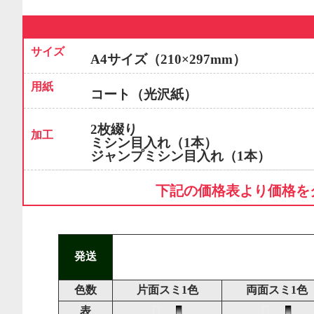
サイズ
A4サイズ（210×297mm）
用紙
コート（光沢紙）
2枚綴り
加工
ミシン目入れ（1本）
ジャンプミシン目入れ（1本）
下記の価格表より価格を
発送
色数
片面スミ1色
両面スミ1色
表