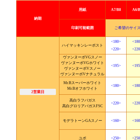
用紙
A7/B8
A6/
納期
印刷可能範囲
ご希望のサイ
<180>
<18
ハイマッキンレーポスト
<220>
<22
ヴァンヌーボVGスノー
ヴァンヌーボVGホワイト
<195>
<19
ヴァンヌーボVスノー
ヴァンヌーボVナチュラル
Mr.Bスーパーホワイト
<180>
<18
Mr.Bオフホワイト
2営業日
高白ラフバガス
<220>
<22
高白グロリアバガスFSC
モデラトーンGAスノー
<160>
<16
ユポ
<250>
<25