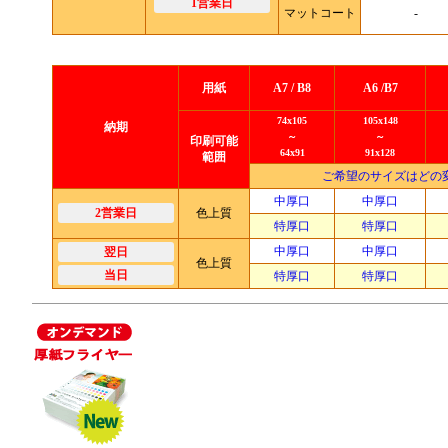
1営業日
マットコート
-
用紙
A7 / B8
A6 /B7
74x105
105x148
納期
～
～
印刷可能
64x91
91x128
範囲
ご希望のサイズはどの
中厚口
中厚口
2営業日
色上質
特厚口
特厚口
中厚口
中厚口
翌日
色上質
当日
特厚口
特厚口