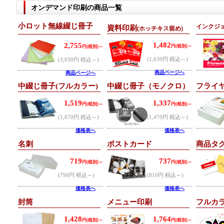
オンデマンド印刷の商品一覧
小ロット無線綴じ冊子
インクジ
資料印刷
(ホッチキス留め)
1,482
2,755
円(税別)～
円(税別)～
(1,630円 税込～)
(3,030円 税込～)
商品ページへ
商品ページへ
中綴じ冊子(フルカラー)
中綴じ冊子（モノクロ）
フライ
1,519
1,337
円(税別)～
円(税別)～
(1,670円 税込～)
(1,470円 税込～)
価格表へ
価格表へ
名刺
ポストカード
商品タ
719
737
円(税別)～
円(税別)～
(790円 税込～)
(810円 税込～)
価格表へ
価格表へ
封筒
メニュー印刷
フルカ
1,428
1,764
円(税別)～
円(税別)～