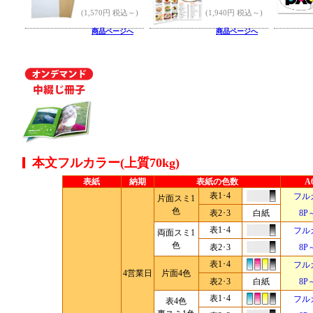
(1,570円 税込～)
(1,940円 税込～)
商品ページへ
商品ページへ
本文フルカラー(上質70kg)
表紙
納期
表紙の色数
A
表1･4
フル
片面スミ1
色
表2･3
白紙
8P
表1･4
フル
両面スミ1
色
表2･3
8P
表1･4
フル
4営業日
片面4色
表2･3
白紙
8P
表1･4
フル
表4色