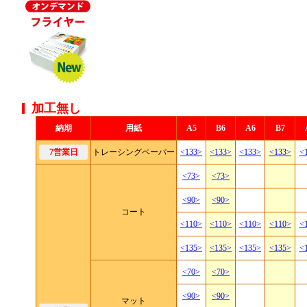
加工無し
納期
用紙
A5
B6
A6
B7
7営業日
トレーシングペーパー
<133>
<133>
<133>
<133>
<
<73>
<73>
<90>
<90>
コート
<110>
<110>
<110>
<110>
<
<135>
<135>
<135>
<135>
<
<70>
<70>
<90>
<90>
マット