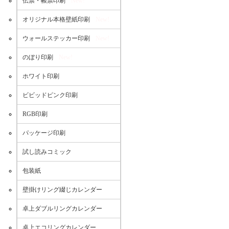
伝票・帳票印刷
New!
オリジナル本格壁紙印刷
New!
ウォールステッカー印刷
New!
のぼり印刷
New!
ホワイト印刷
ビビッドピンク印刷
RGB印刷
パッケージ印刷
試し読みコミック
包装紙
壁掛けリング綴じカレンダー
卓上ダブルリングカレンダー
卓上エコリングカレンダー