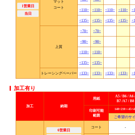
マット
1営業日
コート
<110>
<110>
<110>
<110>
<
当日
<135>
<135>
<135>
<135>
<
<70>
<70>
<90>
<90>
上質
<110>
<110>
<135>
<135>
トレーシングペーパー
<133>
<133>
<133>
<133>
<
加工有り
A5 / B6 / A6 
用紙
B7 /A7 / B8
加工
納期
148×210～
45×4
印刷可能
範囲
ご希望のサ
コート
-
6営業日