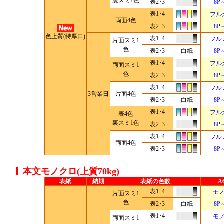
裏スミ1色
表2･3
8P
表1･4
フル
両面4色
表2･3
8P
色上質(特厚口)
表1･4
フル
片面スミ1
色
表2･3
白紙
8P
表1･4
フル
両面スミ1
色
表2･3
8P
表1･4
フル
3営業日
片面4色
表2･3
白紙
8P
表1･4
フル
表4色
裏スミ1色
表2･3
8P
表1･4
フル
両面4色
表2･3
8P
本文モノクロ(上質70kg)
表紙
納期
表紙の色数
A
表1･4
モ
片面スミ1
色
表2･3
白紙
8P
表1･4
モ
両面スミ1