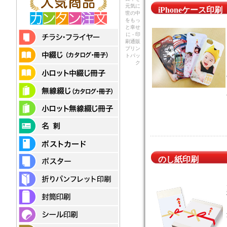
元気に
iPhoneケース印刷
世の中
をもっ
と幸せ
に - 印
刷通販
プリン
トパッ
ク
のし紙印刷