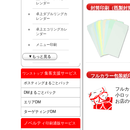
レンダー
封筒印刷（既製封
卓上ダブルリングカ
レンダー
卓上エコリングカレ
ンダー
メニュー印刷
▼もっと見る
集客支援サービス
ワンストップ
フルカラー包装紙
ポスティングまるごとパック
フルカ
DMまるごとパック
小ロッ
お店の
エリアDM
ターゲティングDM
ノベルティ
印刷通販サービス