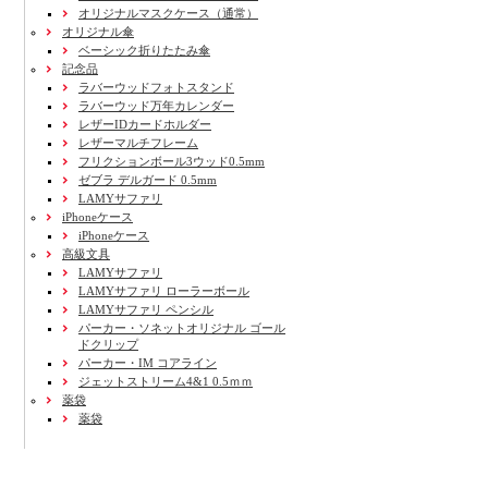
オリジナルマスクケース（通常）
オリジナル傘
ベーシック折りたたみ傘
記念品
ラバーウッドフォトスタンド
ラバーウッド万年カレンダー
レザーIDカードホルダー
レザーマルチフレーム
フリクションボール3ウッド0.5mm
ゼブラ デルガード 0.5mm
LAMYサファリ
iPhoneケース
iPhoneケース
高級文具
LAMYサファリ
LAMYサファリ ローラーボール
LAMYサファリ ペンシル
パーカー・ソネットオリジナル ゴール
ドクリップ
パーカー・IM コアライン
ジェットストリーム4&1 0.5ｍｍ
薬袋
薬袋