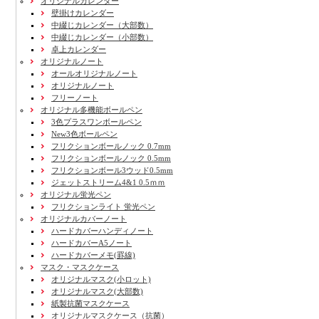
オリジナルカレンダー
壁掛けカレンダー
中綴じカレンダー（大部数）
中綴じカレンダー（小部数）
卓上カレンダー
オリジナルノート
オールオリジナルノート
オリジナルノート
フリーノート
オリジナル多機能ボールペン
3色プラスワンボールペン
New3色ボールペン
フリクションボールノック 0.7mm
フリクションボールノック 0.5mm
フリクションボール3ウッド0.5mm
ジェットストリーム4&1 0.5ｍｍ
オリジナル蛍光ペン
フリクションライト 蛍光ペン
オリジナルカバーノート
ハードカバーハンディノート
ハードカバーA5ノート
ハードカバーメモ(罫線)
マスク・マスクケース
オリジナルマスク(小ロット)
オリジナルマスク(大部数)
紙製抗菌マスクケース
オリジナルマスクケース（抗菌）