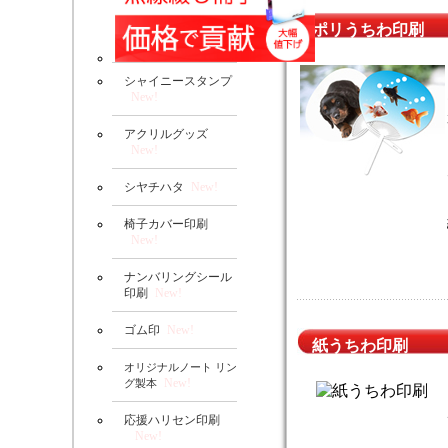
ポリうちわ印刷
シャイニースタンプ
New!
アクリルグッズ
New!
シヤチハタ
New!
椅子カバー印刷
New!
ナンバリングシール
印刷
New!
ゴム印
New!
紙うちわ印刷
オリジナルノート リン
New!
グ製本
応援ハリセン印刷
New!