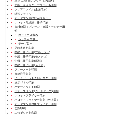
卓上 CD型カレンダー（小部数）
箔押し名入れクリアファイル印刷
クリアファイル(全面印刷)
紙製ファイル
オンデマンド絵はがきセット
小ロット無線綴じ冊子印刷
資料印刷
（プレゼン・会議・セミナー用
他）
ホッチキス留め
ホッチキス無し
テープ製本
見積書表紙印刷
中綴じ冊子印刷(フルカラー)
中綴じ冊子印刷(モノクロ)
中綴じ冊子印刷(厚紙)
中綴じ冊子印刷(色上質)
フリーノート印刷
書籍冊子印刷
インクジェット大判ポスター印刷
展示パネル印刷
バナースタンド印刷
バナースタンド(ロールアップ)印刷
小ロットフライヤー印刷
小ロットフライヤー印刷（色上質）
オンデマンド厚紙フライヤー印刷
名刺印刷
二つ折り名刺印刷