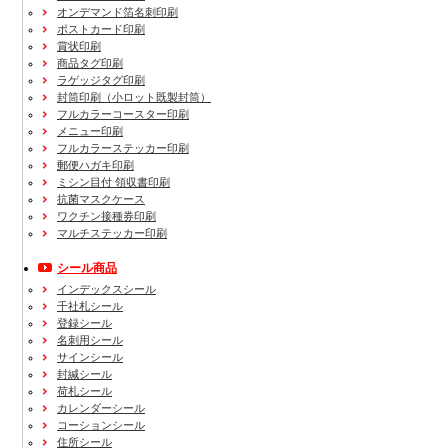
オンデマンド箔名刺印刷
ポストカード印刷
賞状印刷
商品タグ印刷
ラゲッジタグ印刷
封筒印刷
（小ロット既製封筒）
フルカラーコースター印刷
メニュー印刷
フルカラーステッカー印刷
郵便ハガキ印刷
ミシン目付 領収書印刷
抗菌マスクケース
ワクチン接種券印刷
マルチステッカー印刷
シール商品
インデックスシール
千社札シール
登録シール
名刺用シール
サインシール
封緘シール
荷札シール
カレンダーシール
コーションシール
住所シール