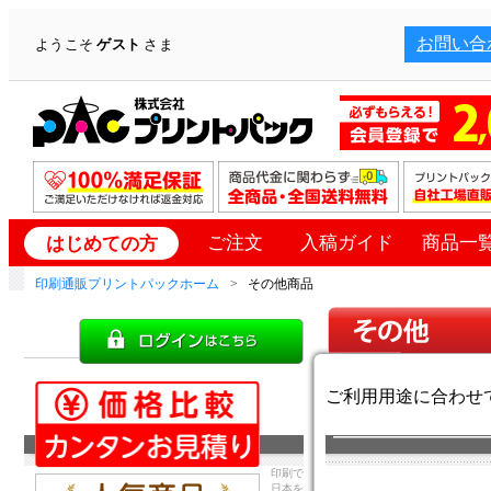
お問い合
ようこそ
ゲスト
さま
ご注文
入稿ガイド
商品一
はじめての方
印刷通販プリントパックホーム
その他商品
ご利用用途に合わせ
印刷で
日本を