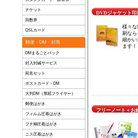
チケット
DVDジャケット印
回数券
様々な
QSLカード
刷なら
細かい
郵便・DM・封筒
ます！
DMまるごとパック
封入封緘サービス
宛名セット
ポストカード・DM
大判DM（厚紙フライヤー）
郵便はがき
フリーノート＜お
フィルム圧着はがき
フチ糊圧着はがき
ニス圧着はがき