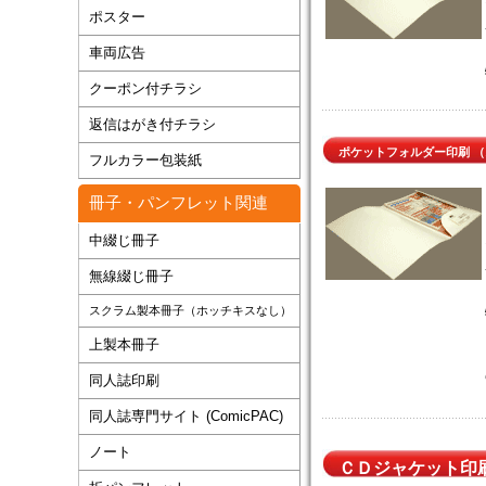
ポスター
車両広告
クーポン付チラシ
返信はがき付チラシ
ポケットフォルダー印刷
（
フルカラー包装紙
冊子・パンフレット関連
中綴じ冊子
無線綴じ冊子
スクラム製本冊子（ホッチキスなし）
上製本冊子
同人誌印刷
同人誌専門サイト (ComicPAC)
ノート
ＣＤジャケット印