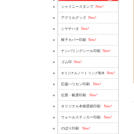
シャイニースタンプ
New!
アクリルグッズ
New!
シヤチハタ
New!
椅子カバー印刷
New!
ナンバリングシール印刷
New!
ゴム印
New!
New!
オリジナルノート リング製本
応援ハリセン印刷
New!
伝票・帳票印刷
New!
オリジナル本格壁紙印刷
New!
ウォールステッカー印刷
New!
のぼり印刷
New!