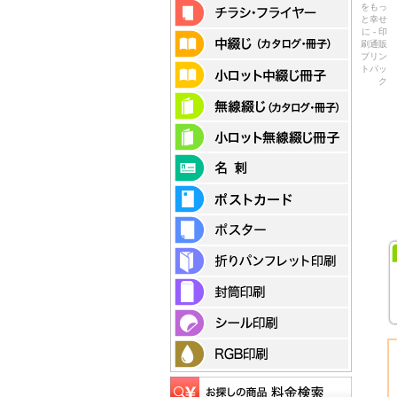
をもっ
と幸せ
に - 印
刷通販
プリン
トパッ
ク