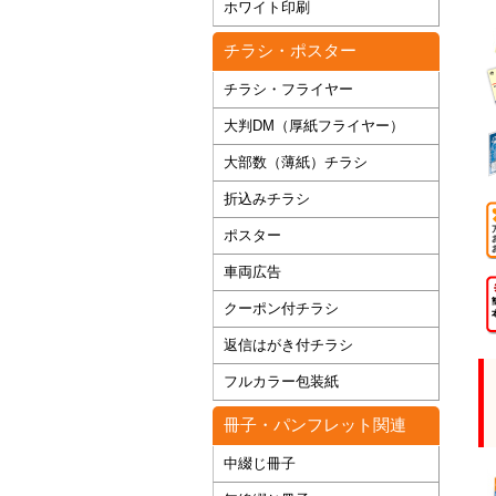
ホワイト印刷
チラシ・ポスター
チラシ・フライヤー
大判DM（厚紙フライヤー）
大部数（薄紙）チラシ
折込みチラシ
ポスター
車両広告
クーポン付チラシ
返信はがき付チラシ
フルカラー包装紙
冊子・パンフレット関連
中綴じ冊子