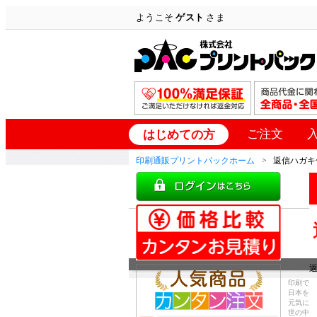
ようこそ
ゲスト
さま
ご注文
はじめての方
印刷通販プリントパックホーム
返信ハガキ
印刷で
日本を
元気に
世の中