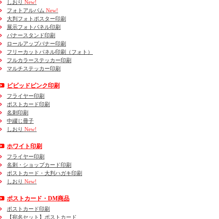
しおり
New!
フォトアルバム
New!
大判フォトポスター印刷
展示フォトパネル印刷
バナースタンド印刷
ロールアップバナー印刷
フリーカットパネル印刷（フォト）
フルカラーステッカー印刷
マルチステッカー印刷
ビビッドピンク印刷
フライヤー印刷
ポストカード印刷
名刺印刷
中綴じ冊子
しおり
New!
ホワイト印刷
フライヤー印刷
名刺・ショップカード印刷
ポストカード・大判ハガキ印刷
しおり
New!
ポストカード・DM商品
ポストカード印刷
【宛名セット】ポストカード