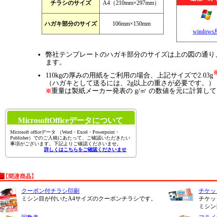
チラシのサイズ
A4（210mm×297mm）
ハガキ部分のサイズ
106mm×150mm
windows
弊社テンプレートのハガキ部分のサイズは上の図の通り、10
ます。
110kgの厚みの用紙をご利用の場合、上記サイズで2.03g
（ハガキとして送るには、2g以上の重さが必要です。）
重量は製紙メーカー発表の g/㎡ の数値を元に計算し
※
MicrosoftOfficeデータについて
Microsoft officeデータ （Word・Excel・Powerpoint・
Publisher）でのご入稿にあたって、ご確認いただきたい
事項がございます。下記よりご確認くださいませ。
詳しくはこちらをご確認くださいませ
クーポン付チラシ印刷
チケッ
ミシン目が付いたA4サイズのクーポンチラシです。
チケッ
ミシン