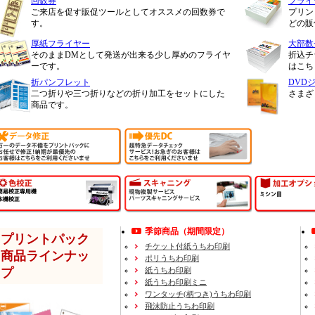
回数券
フライ
ご来店を促す販促ツールとしてオススメの回数券で
プリン
す。
どの販
厚紙フライヤー
大部数
そのままDMとして発送が出来る少し厚めのフライヤ
折込チ
ーです。
はこち
折パンフレット
DVD
二つ折りや三つ折りなどの折り加工をセットにした
さまざ
商品です。
季節商品（期間限定）
プリントパック
チケット付紙うちわ印刷
商品ラインナッ
ポリうちわ印刷
プ
紙うちわ印刷
紙うちわ印刷ミニ
ワンタッチ(柄つき)うちわ印刷
飛沫防止うちわ印刷