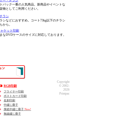
ヤー・チラシ
トパック一番の人気商品。新商品やイベントな
促物としてご利用ください。
チラシ
ラシなどにおすすめ。コート73kg以下のチラシ
らから。
ジャケット印刷
まなDVDケースのサイズに対応しております。
Copyright
© 2002-
RGB印刷
2026
フライヤー印刷
Printpac
ポストカード印刷
名刺印刷
中綴じ冊子
厚紙中綴じ冊子
New!
無線綴じ冊子