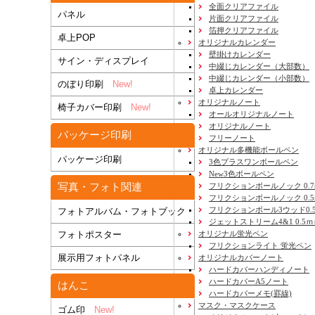
全面クリアファイル
パネル
片面クリアファイル
箔押クリアファイル
卓上POP
オリジナルカレンダー
壁掛けカレンダー
サイン・ディスプレイ
中綴じカレンダー（大部数）
中綴じカレンダー（小部数）
のぼり印刷
New!
卓上カレンダー
オリジナルノート
椅子カバー印刷
New!
オールオリジナルノート
オリジナルノート
パッケージ印刷
フリーノート
オリジナル多機能ボールペン
パッケージ印刷
3色プラスワンボールペン
New3色ボールペン
写真・フォト関連
フリクションボールノック 0.7
フリクションボールノック 0.5
フリクションボール3ウッド0.
フォトアルバム・フォトブック
ジェットストリーム4&1 0.5
フォトポスター
オリジナル蛍光ペン
フリクションライト 蛍光ペン
展示用フォトパネル
オリジナルカバーノート
ハードカバーハンディノート
ハードカバーA5ノート
はんこ
ハードカバーメモ(罫線)
マスク・マスクケース
ゴム印
New!