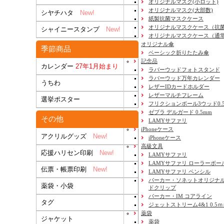
オリジナルマスク(小ロット)
オリジナルマスク(大部数)
シヤチハタ
New!
紙製抗菌マスクケース
オリジナルマスクケース（抗
シャイニースタンプ
New!
オリジナルマスクケース（通
オリジナル傘
季節商品
ベーシック折りたたみ傘
記念品
カレンダー
27年1月始まり
ラバーウッドフォトスタンド
ラバーウッド万年カレンダー
うちわ
レザーIDカードホルダー
レザーマルチフレーム
選挙ポスター
フリクションボール3ウッド0.
ゼブラ デルガード 0.5mm
その他
LAMYサファリ
iPhoneケース
アクリルグッズ
New!
iPhoneケース
高級文具
応援ハリセン印刷
New!
LAMYサファリ
LAMYサファリ ローラーボー
伝票・帳票印刷
New!
LAMYサファリ ペンシル
パーカー・ソネットオリジナル
薬袋・小袋
ドクリップ
パーカー・IM コアライン
タグ
ジェットストリーム4&1 0.5
薬袋
ジャケット
薬袋