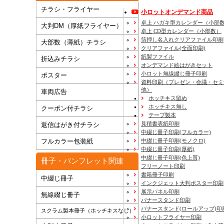
チラシ・フライヤー
小ロットオンデマンド商品
卓上 ハガキ型カレンダー（小部
大判DM（厚紙フライヤー）
卓上 CD型カレンダー（小部数）
箔押し名入れクリアファイル印刷
大部数（薄紙）チラシ
クリアファイル(全面印刷)
紙製ファイル
折込みチラシ
オンデマンド絵はがきセット
小ロット無線綴じ冊子印刷
ポスター
資料印刷
（プレゼン・会議・セミ
他）
車両広告
ホッチキス留め
ホッチキス無し
クーポン付チラシ
テープ製本
見積書表紙印刷
返信はがき付チラシ
中綴じ冊子印刷(フルカラー)
フルカラー包装紙
中綴じ冊子印刷(モノクロ)
中綴じ冊子印刷(厚紙)
中綴じ冊子印刷(色上質)
冊子・パンフレット関連
フリーノート印刷
書籍冊子印刷
中綴じ冊子
インクジェット大判ポスター印刷
展示パネル印刷
無線綴じ冊子
バナースタンド印刷
バナースタンド(ロールアップ)印
スクラム製本冊子（ホッチキスなし）
小ロットフライヤー印刷