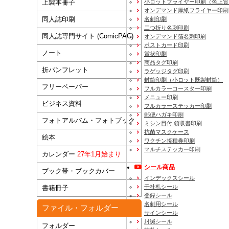
上製本冊子
小ロットフライヤー印刷（色上質
オンデマンド厚紙フライヤー印刷
同人誌印刷
名刺印刷
二つ折り名刺印刷
同人誌専門サイト (ComicPAC)
オンデマンド箔名刺印刷
ポストカード印刷
ノート
賞状印刷
商品タグ印刷
折パンフレット
ラゲッジタグ印刷
封筒印刷
（小ロット既製封筒）
フリーペーパー
フルカラーコースター印刷
メニュー印刷
ビジネス資料
フルカラーステッカー印刷
郵便ハガキ印刷
フォトアルバム・フォトブック
ミシン目付 領収書印刷
抗菌マスクケース
絵本
ワクチン接種券印刷
マルチステッカー印刷
カレンダー
27年1月始まり
シール商品
ブック帯・ブックカバー
インデックスシール
千社札シール
書籍冊子
登録シール
名刺用シール
ファイル・フォルダー
サインシール
封緘シール
フォルダー