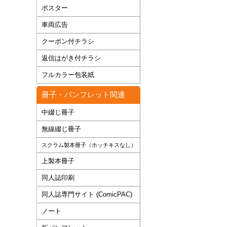
ポスター
車両広告
クーポン付チラシ
返信はがき付チラシ
フルカラー包装紙
冊子・パンフレット関連
中綴じ冊子
無線綴じ冊子
スクラム製本冊子（ホッチキスなし）
上製本冊子
同人誌印刷
同人誌専門サイト (ComicPAC)
ノート