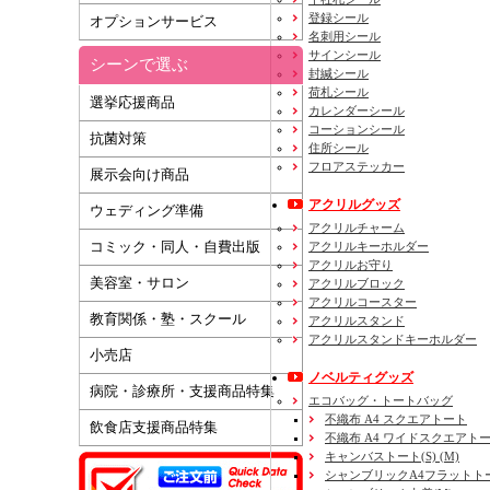
登録シール
オプションサービス
名刺用シール
サインシール
シーンで選ぶ
封緘シール
荷札シール
選挙応援商品
カレンダーシール
コーションシール
抗菌対策
住所シール
フロアステッカー
展示会向け商品
アクリルグッズ
ウェディング準備
アクリルチャーム
コミック・同人・自費出版
アクリルキーホルダー
アクリルお守り
美容室・サロン
アクリルブロック
アクリルコースター
教育関係・塾・スクール
アクリルスタンド
アクリルスタンドキーホルダー
小売店
ノベルティグッズ
病院・診療所・支援商品特集
エコバッグ・トートバッグ
不織布 A4 スクエアトート
飲食店支援商品特集
不織布 A4 ワイドスクエアト
キャンバストート(S) (M)
シャンブリックA4フラットト