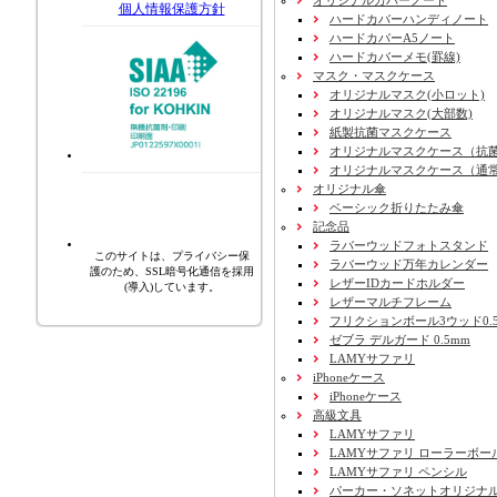
個人情報保護方針
ハードカバーハンディノート
ハードカバーA5ノート
ハードカバーメモ(罫線)
マスク・マスクケース
オリジナルマスク(小ロット)
オリジナルマスク(大部数)
紙製抗菌マスクケース
オリジナルマスクケース（抗
オリジナルマスクケース（通
オリジナル傘
ベーシック折りたたみ傘
記念品
ラバーウッドフォトスタンド
このサイトは、プライバシー保
ラバーウッド万年カレンダー
護のため、SSL暗号化通信を採用
レザーIDカードホルダー
(導入)しています。
レザーマルチフレーム
フリクションボール3ウッド0.
ゼブラ デルガード 0.5mm
LAMYサファリ
iPhoneケース
iPhoneケース
高級文具
LAMYサファリ
LAMYサファリ ローラーボー
LAMYサファリ ペンシル
パーカー・ソネットオリジナル