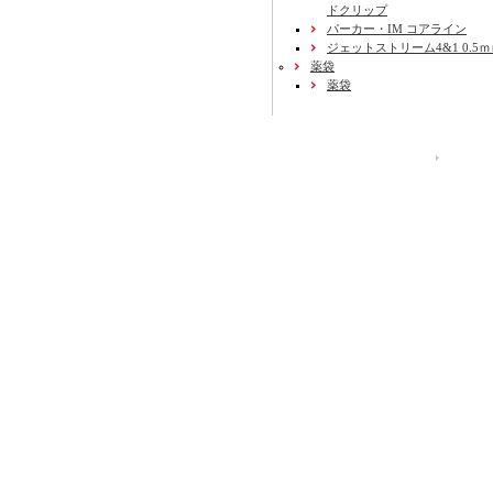
ドクリップ
パーカー・IM コアライン
ジェットストリーム4&1 0.5
薬袋
薬袋
運営会社