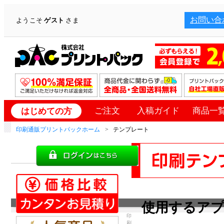
お問い合
ようこそ
ゲスト
さま
ご注文
入稿ガイド
商品一
はじめての方
印刷通販プリントパックホーム
テンプレート
使用するア
印
刷