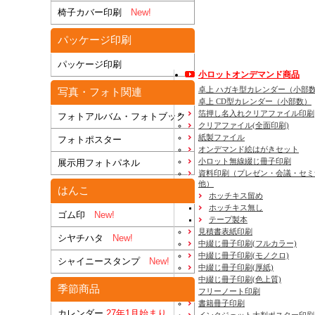
椅子カバー印刷
New!
パッケージ印刷
パッケージ印刷
小ロットオンデマンド商品
卓上 ハガキ型カレンダー（小部
写真・フォト関連
卓上 CD型カレンダー（小部数）
箔押し名入れクリアファイル印刷
フォトアルバム・フォトブック
クリアファイル(全面印刷)
紙製ファイル
フォトポスター
オンデマンド絵はがきセット
小ロット無線綴じ冊子印刷
展示用フォトパネル
資料印刷
（プレゼン・会議・セミ
他）
はんこ
ホッチキス留め
ホッチキス無し
ゴム印
New!
テープ製本
見積書表紙印刷
シヤチハタ
New!
中綴じ冊子印刷(フルカラー)
中綴じ冊子印刷(モノクロ)
シャイニースタンプ
New!
中綴じ冊子印刷(厚紙)
中綴じ冊子印刷(色上質)
季節商品
フリーノート印刷
書籍冊子印刷
カレンダー
27年1月始まり
インクジェット大判ポスター印刷