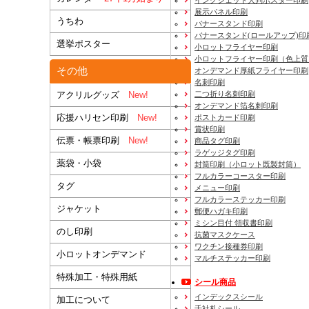
展示パネル印刷
うちわ
バナースタンド印刷
バナースタンド(ロールアップ)印
選挙ポスター
小ロットフライヤー印刷
小ロットフライヤー印刷（色上質
その他
オンデマンド厚紙フライヤー印刷
名刺印刷
二つ折り名刺印刷
アクリルグッズ
New!
オンデマンド箔名刺印刷
応援ハリセン印刷
New!
ポストカード印刷
賞状印刷
伝票・帳票印刷
New!
商品タグ印刷
ラゲッジタグ印刷
薬袋・小袋
封筒印刷
（小ロット既製封筒）
フルカラーコースター印刷
タグ
メニュー印刷
フルカラーステッカー印刷
ジャケット
郵便ハガキ印刷
ミシン目付 領収書印刷
のし印刷
抗菌マスクケース
ワクチン接種券印刷
小ロットオンデマンド
マルチステッカー印刷
特殊加工・特殊用紙
シール商品
インデックスシール
加工について
千社札シール