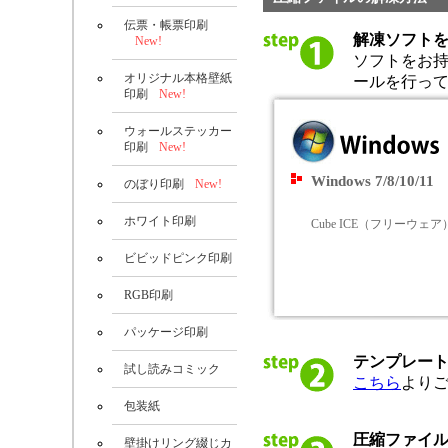
伝票・帳票印刷
解凍ソフト
New!
ソフトをお
オリジナル本格壁紙
ールを行っ
印刷
New!
ウォールステッカー
印刷
New!
Windows 7/8/10/11
のぼり印刷
New!
ホワイト印刷
Cube ICE（フリーウェア
ビビッドピンク印刷
RGB印刷
パッケージ印刷
テンプレー
試し読みコミック
こちら
より
包装紙
圧縮ファイ
壁掛けリング綴じカ