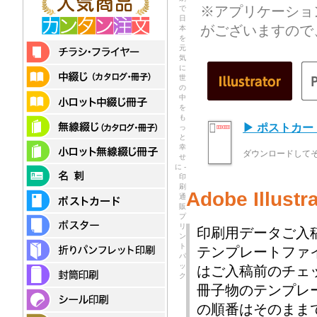
※アプリケーショ
で
日
がございますので
本
を
元
気
に
世
の
中
を
も
▶ ポストカ
っ
と
幸
ダウンロードして
せ
に -
印
刷
Adobe Illu
通
販
プ
リ
印刷用データご入
ン
ト
テンプレートファ
パ
ッ
はご入稿前のチェ
ク
冊子物のテンプレ
の順番はそのまま