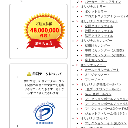
パーカー・IM コアライン
オリジナルミラー
ポケットミラー
フロストスクエアミラー(S) (M) 
オリジナルクリアファイル
全面クリアファイル
片面クリアファイル
箔押クリアファイル
オリジナルカレンダー
壁掛けカレンダー
中綴じカレンダー（大部数）
中綴じカレンダー（小部数）
卓上カレンダー
オリジナルノート
オールオリジナルノート
オリジナルノート
フリーノート
弊社では、印刷データがアダル
オリジナル多機能ボールペン
ト関係の場合ご注文後でもお断
3色プラスワンボールペン
りさせていただきます。悪しか
らずご了承くださいませ。
New3色ボールペン
フリクションボールノック 0.7
フリクションボールノック 0.5
フリクションボール3ウッド0.
ジェットストリーム4&1 0.5
オリジナル蛍光ペン
フリクションライト 蛍光ペン
オリジナルカバーノート