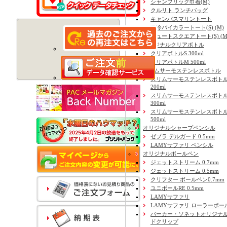
シャンブリック巾着(M)
クルリト ランチバッグ
キャンバスマリントート
保冷バイカラートート(S) (M)
ジュートスクエアトート(S) (M) 
オリジナルクリアボトル
クリアボトルS 300ml
クリアボトルM 500ml
スリムサーモステンレスボトル
スリムサーモステンレスボトル
200ml
スリムサーモステンレスボト
300ml
スリムサーモステンレスボトル
500ml
オリジナルシャープペンシル
ゼブラ デルガード 0.5mm
LAMYサファリ ペンシル
オリジナルボールペン
ジェットストリーム 0.7mm
ジェットストリーム 0.5mm
クリフター ボールペン0.7mm
ユニボールRE 0.5mm
LAMYサファリ
LAMYサファリ ローラーボー
パーカー・ソネットオリジナル
ドクリップ