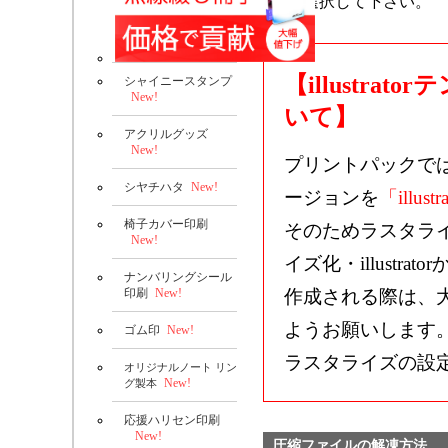
選択して下さい。
【illustr
シャイニースタンプ
New!
いて】
アクリルグッズ
New!
プリントパックで
シヤチハタ
New!
ージョンを
「illustr
椅子カバー印刷
そのためラスタラ
New!
イズ化・illustrat
ナンバリングシール
印刷
New!
作成される際は、
ようお願いします
ゴム印
New!
ラスタライズの設
オリジナルノート リン
New!
グ製本
応援ハリセン印刷
New!
圧縮ファイルの解凍方法