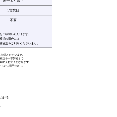
若干太く印字
1営業日
不要
をご確認いただけます。
希望の場合には、
機校正をご利用くださいませ。
ご確認くださいませ。
易校正を一部弊社まで
刷の受付完了となります。
からのご指示だけで、
ただける
い。