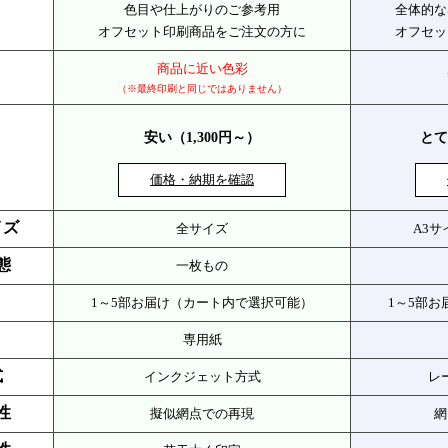
色目や仕上がりのご参考用
全体的な
オフセット印刷商品をご注文の方に
オフセッ
商品に近い色彩
（※最終印刷と同じではありません）
安い（1,300円～）
とて
価格・納期を確認
イズ
全サイズ
A3
態
一枚もの
1～5部お届け（カート内で選択可能）
1～5部
専用紙
式
インクジェット方式
レ
性
擬似網点での再現
網