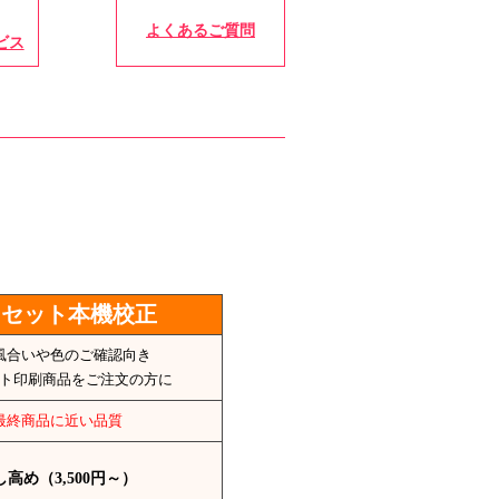
よくあるご質問
ビス
フセット本機校正
風合いや色のご確認向き
ト印刷商品をご注文の方に
最終商品に近い品質
し高め（3,500円～）