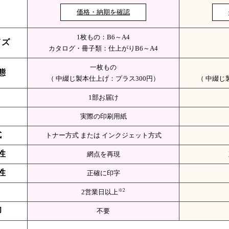
価格・納期を確認
1枚もの：B6～A4
イズ
カタログ・冊子類：仕上がりB6～A4
一枚もの
態
（ 中綴じ製本仕上げ：プラス300円）
（ 中綴じ
1部お届け
実際の印刷用紙
式
トナー方式 または インクジェット方式
性
網点を再現
性
正確に印字
※2
2営業日以上
却
不要