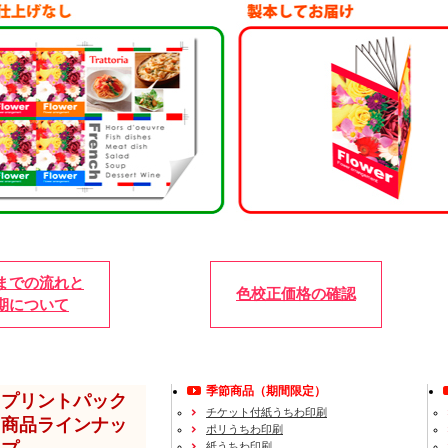
までの流れと
色校正価格の確認
期について
季節商品（期間限定）
プリントパック
チケット付紙うちわ印刷
商品ラインナッ
ポリうちわ印刷
紙うちわ印刷