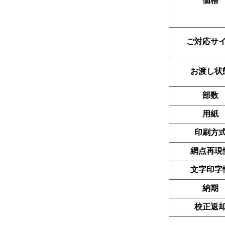
価格
ご対応サ
お渡し状
部数
用紙
印刷方
網点再現
文字印字
納期
校正返