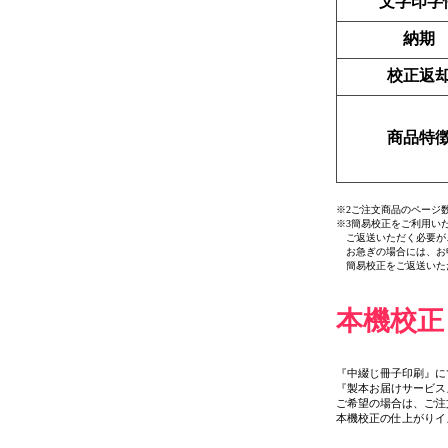
文字印字
納期
校正返
商品特
※2ご注文商品のページ
※3簡易校正をご利用い
ご返送いただく必要がご
お急ぎの場合には、お申
簡易校正をご返送いた
本機校正
『中綴じ冊子印刷』に
『製本お届けサービス
ご希望の場合は、ご注
本機校正の仕上がりイ