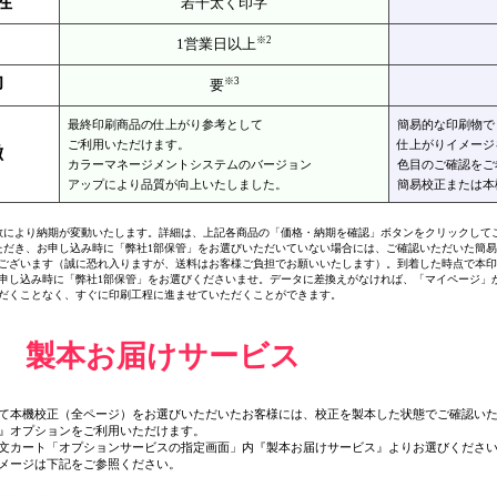
性
若干太く印字
※2
1営業日以上
却
※3
要
最終印刷商品の仕上がり参考として
簡易的な印刷物で
ご利用いただけます。
仕上がりイメージ
徴
カラーマネージメントシステムのバージョン
色目のご確認をご
アップにより品質が向上いたしました。
簡易校正または本
数により納期が変動いたします。詳細は、上記各商品の「価格・納期を確認」ボタンをクリックして
ただき、お申し込み時に「弊社1部保管」をお選びいただいていない場合には、ご確認いただいた簡
ざいます（誠に恐れ入りますが、送料はお客様ご負担でお願いいたします）。到着した時点で本印
し込み時に「弊社1部保管」をお選びくださいませ。データに差換えがなければ、「マイページ」
だくことなく、すぐに印刷工程に進ませていただくことができます。
 製本お届けサービス
て本機校正（全ページ）をお選びいただいたお客様には、校正を製本した状態でご確認い
』オプションをご利用いただけます。
文カート「オプションサービスの指定画面」内『製本お届けサービス』よりお選びくださ
メージは下記をご参照ください。