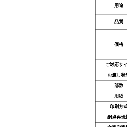
用途
品質
価格
ご対応サ
お渡し状
部数
用紙
印刷方
網点再現