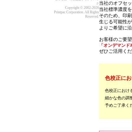
当社のオフセッ
ク
Copyright © 2002-2026
当社標準濃度を
Printpac Corporation. All Rights
そのため、印刷
Reserved.
生じる可能性が
よりご希望に沿
お客様のご要望
「オンデマンド
ぜひご活用くだ
色校正にお
色校正におけ
細かな色の調
予めご了承く