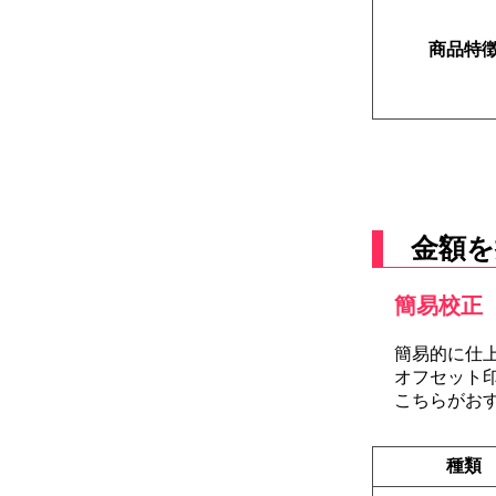
商品特
金額を
簡易校正 
簡易的に仕
オフセット
こちらがお
種類