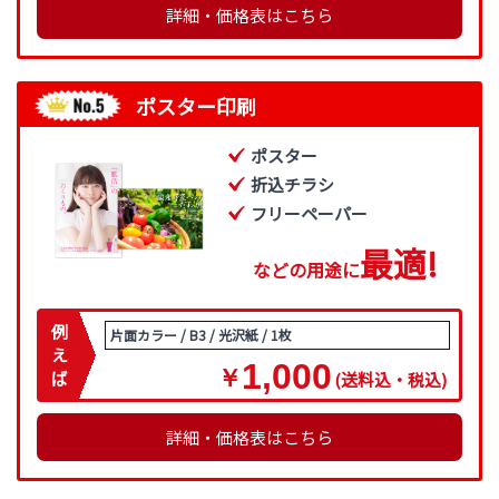
詳細・価格表はこちら
ポスター印刷
ポスター
折込チラシ
フリーペーパー
最
適
!
などの用途に
例
片面カラー / B3 / 光沢紙 / 1枚
え
1,000
￥
ば
(送料込・税込)
詳細・価格表はこちら