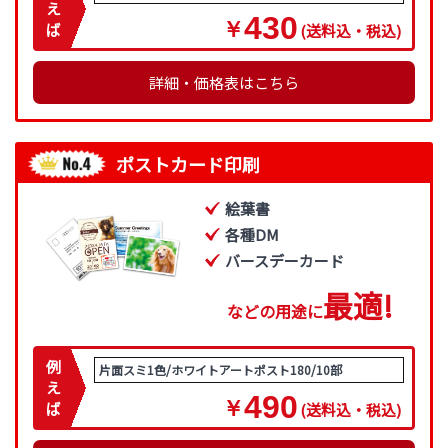
え
430
￥
ば
(送料込・税込)
詳細・価格表はこちら
ポストカード印刷
絵葉書
各種DM
バースデーカード
最
適
!
などの用途に
例
片面スミ1色/ホワイトアートポスト180/10部
え
490
￥
ば
(送料込・税込)