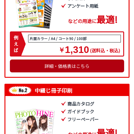
アンケート用紙
最
適
!
などの用途に
例
片面カラー / A4 / コート90 / 100部
え
1,310
￥
ば
(送料込・税込)
詳細・価格表はこちら
中綴じ冊子印刷
商品カタログ
ガイドブック
フリーペーパー
最
適
!