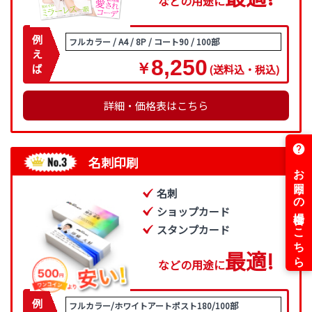
などの用途に
例
フルカラー / A4 / 8P / コート90 / 100部
え
8,250
￥
ば
(送料込・税込)
詳細・価格表はこちら
名刺印刷
名刺
ショップカード
スタンプカード
最
適
!
などの用途に
例
フルカラー/ホワイトアートポスト180/100部