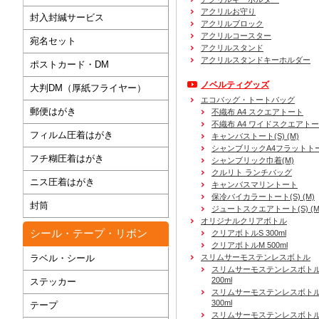
アクリルお守り
封入封緘サービス
アクリルブロック
アクリルコースター
宛名セット
アクリルスタンド
アクリルスタンドキーホルダー
ポストカード・DM
ノベルティグッズ
大判DM（厚紙フライヤー）
エコバッグ・トートバッグ
郵便はがき
不織布 A4 スクエアトート
不織布 A4 ワイドスクエアト
フィルム圧着はがき
キャンバストート(S) (M)
シャンブリックA4フラットト
フチ糊圧着はがき
シャンブリック巾着(M)
クルリト ランチバッグ
ニス圧着はがき
キャンバスマリントート
保冷バイカラートート(S) (M)
封筒
ジュートスクエアトート(S) (M) 
オリジナルクリアボトル
シール・テープ・リボン
クリアボトルS 300ml
クリアボトルM 500ml
ラベル・シール
スリムサーモステンレスボトル
スリムサーモステンレスボトル
200ml
ステッカー
スリムサーモステンレスボト
300ml
テープ
スリムサーモステンレスボトル