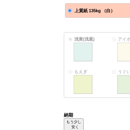
上質紙 135kg （白）
浅黄(浅葱)
アイ
もえぎ
うぐ
納期
もう少し
安く