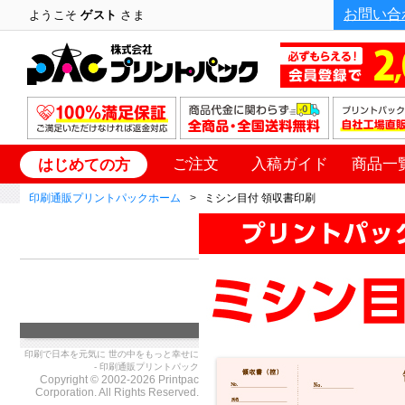
お問い合
ようこそ
ゲスト
さま
ご注文
入稿ガイド
商品一
はじめての方
印刷通販プリントパックホーム
ミシン目付 領収書印刷
印刷で日本を元気に 世の中をもっと幸せに
- 印刷通販プリントパック
Copyright © 2002-2026 Printpac
Corporation. All Rights Reserved.