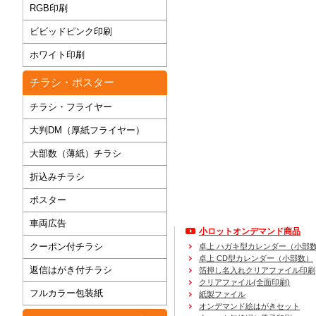
RGB印刷
ビビッドピンク印刷
ホワイト印刷
チラシ・ポスター
チラシ・フライヤー
大判DM（厚紙フライヤー）
大部数（薄紙）チラシ
折込みチラシ
ポスター
車両広告
小ロットオンデマンド商品
クーポン付チラシ
卓上 ハガキ型カレンダー（小部
卓上 CD型カレンダー（小部数）
返信はがき付チラシ
箔押し名入れクリアファイル印刷
クリアファイル(全面印刷)
フルカラー包装紙
紙製ファイル
オンデマンド絵はがきセット