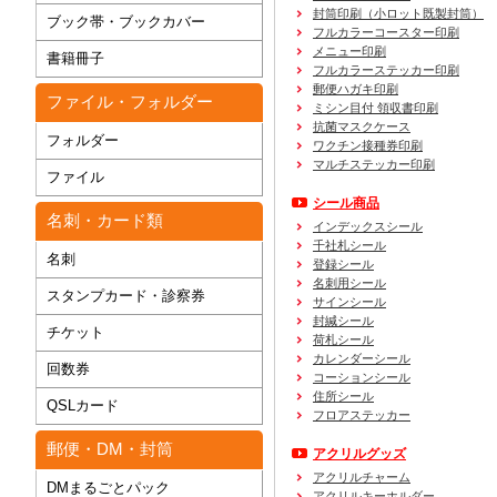
封筒印刷
（小ロット既製封筒）
ブック帯・ブックカバー
フルカラーコースター印刷
メニュー印刷
書籍冊子
フルカラーステッカー印刷
郵便ハガキ印刷
ファイル・フォルダー
ミシン目付 領収書印刷
抗菌マスクケース
フォルダー
ワクチン接種券印刷
マルチステッカー印刷
ファイル
シール商品
名刺・カード類
インデックスシール
千社札シール
名刺
登録シール
名刺用シール
スタンプカード・診察券
サインシール
封緘シール
チケット
荷札シール
カレンダーシール
回数券
コーションシール
住所シール
QSLカード
フロアステッカー
郵便・DM・封筒
アクリルグッズ
アクリルチャーム
DMまるごとパック
アクリルキーホルダー