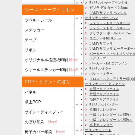
オリジナルシャープペンシル
ゼブラ デルガード 0.5mm
シール・テープ・リボン
LAMYサファリ ペンシル
オリジナルボールペン
ラベル・シール
ジェットストリーム 0.7mm
ジェットストリーム 0.5mm
ステッカー
クリフター ボールペン0.7mm
ユニボールRE 0.5mm
テープ
LAMYサファリ
LAMYサファリ ローラーボー
リボン
パーカー・ソネットオリジナル
ドクリップ
オリジナル本格壁紙印刷
New!
パーカー・IM コアライン
オリジナルミラー
ウォールステッカー印刷
New!
ポケットミラー
フロストスクエアミラー(S) (M) 
POP・サイン・のぼり
オリジナルクリアファイル
全面クリアファイル
パネル
片面クリアファイル
箔押クリアファイル
卓上POP
オリジナルカレンダー
壁掛けカレンダー
サイン・ディスプレイ
中綴じカレンダー（大部数）
中綴じカレンダー（小部数）
のぼり印刷
New!
卓上カレンダー
オリジナルノート
椅子カバー印刷
New!
オールオリジナルノート