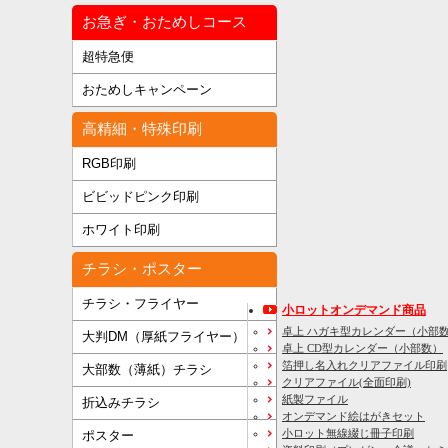
お急ぎ・おためしコース
超特急便
おためしキャンペーン
高精細・特殊印刷
RGB印刷
ビビッドピンク印刷
ホワイト印刷
チラシ・ポスター
チラシ・フライヤー
小ロットオンデマンド商品
卓上 ハガキ型カレンダー（小部
大判DM（厚紙フライヤー）
卓上 CD型カレンダー（小部数）
箔押し名入れクリアファイル印刷
大部数（薄紙）チラシ
クリアファイル(全面印刷)
紙製ファイル
折込みチラシ
オンデマンド絵はがきセット
小ロット無線綴じ冊子印刷
ポスター