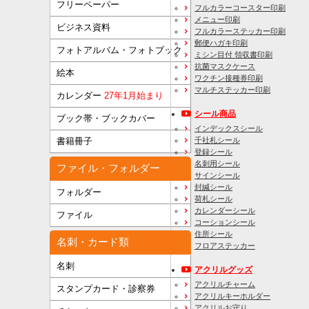
フリーペーパー
フルカラーコースター印刷
メニュー印刷
ビジネス資料
フルカラーステッカー印刷
郵便ハガキ印刷
フォトアルバム・フォトブック
ミシン目付 領収書印刷
抗菌マスクケース
絵本
ワクチン接種券印刷
マルチステッカー印刷
カレンダー
27年1月始まり
シール商品
ブック帯・ブックカバー
インデックスシール
千社札シール
書籍冊子
登録シール
名刺用シール
ファイル・フォルダー
サインシール
封緘シール
フォルダー
荷札シール
カレンダーシール
ファイル
コーションシール
住所シール
名刺・カード類
フロアステッカー
名刺
アクリルグッズ
アクリルチャーム
スタンプカード・診察券
アクリルキーホルダー
アクリルお守り