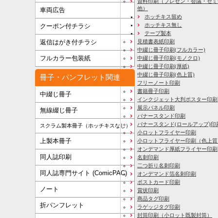
資料印刷
（プレゼン・会議・セミ
他）
車両広告
ホッチキス留め
ホッチキス無し
クーポン付チラシ
テープ製本
見積書表紙印刷
返信はがき付チラシ
中綴じ冊子印刷(フルカラー)
フルカラー包装紙
中綴じ冊子印刷(モノクロ)
中綴じ冊子印刷(厚紙)
中綴じ冊子印刷(色上質)
冊子・パンフレット関連
フリーノート印刷
書籍冊子印刷
中綴じ冊子
インクジェット大判ポスター印刷
展示パネル印刷
無線綴じ冊子
バナースタンド印刷
バナースタンド(ロールアップ)印
スクラム製本冊子（ホッチキスなし）
小ロットフライヤー印刷
上製本冊子
小ロットフライヤー印刷（色上質
オンデマンド厚紙フライヤー印刷
同人誌印刷
名刺印刷
二つ折り名刺印刷
同人誌専門サイト (ComicPAC)
オンデマンド箔名刺印刷
ポストカード印刷
ノート
賞状印刷
商品タグ印刷
折パンフレット
ラゲッジタグ印刷
封筒印刷
（小ロット既製封筒）