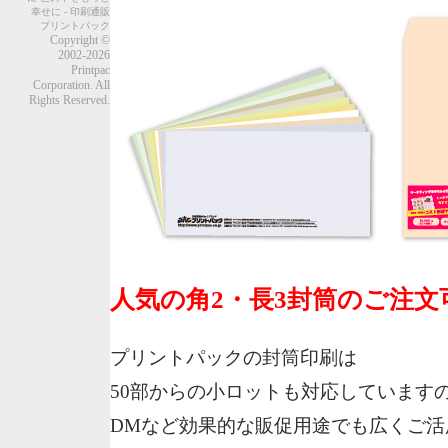
幸せに - 印刷通販
プリントパック
Copyright ©
2002-2026
Printpac
Corporation. All
Rights Reserved.
人気の角2・長3封筒のご注
プリントパックの封筒印刷は
50部からの小ロットも対応しています
DMなど効果的な販促用途でも広くご活