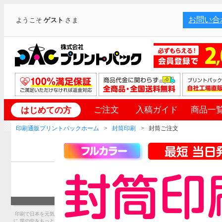
お問い合
ようこそ
ゲスト
さま
ご注文
入稿ガイド
商品一
はじめての方
印刷通販プリントパックホーム
封筒印刷
封筒ご注文
印刷で日本を元気
に 世の中をもっと