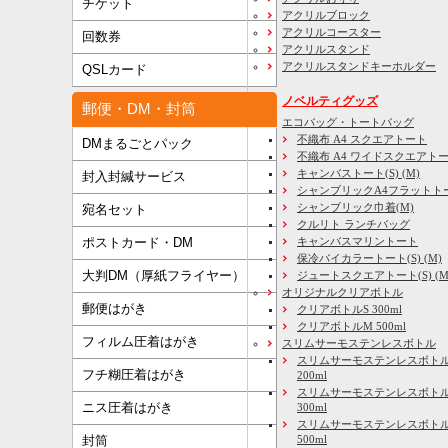
チケット
アクリルブロック
アクリルコースター
回数券
アクリルスタンド
アクリルスタンドキーホルダー
QSLカード
ノベルティグッズ
郵便・DM・封筒
エコバッグ・トートバッグ
不織布 A4 スクエアトート
DMまるごとパック
不織布 A4 ワイドスクエアト
キャンバストート(S) (M)
封入封緘サービス
シャンブリックA4フラットト
シャンブリック巾着(M)
宛名セット
クルリト ランチバッグ
キャンバスマリントート
ポストカード・DM
保冷バイカラートート(S) (M)
大判DM（厚紙フライヤー）
ジュートスクエアトート(S) (M) 
オリジナルクリアボトル
郵便はがき
クリアボトルS 300ml
クリアボトルM 500ml
フィルム圧着はがき
スリムサーモステンレスボトル
スリムサーモステンレスボトル
フチ糊圧着はがき
200ml
スリムサーモステンレスボト
ニス圧着はがき
300ml
スリムサーモステンレスボトル
500ml
封筒