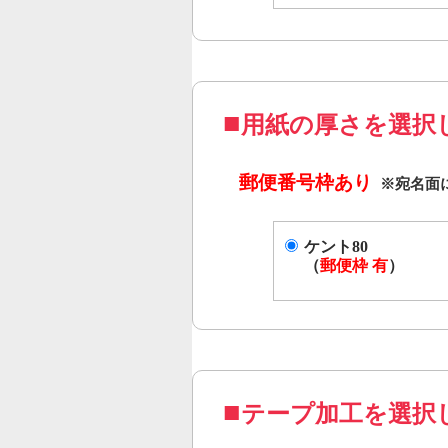
用紙の厚さを選択
郵便番号枠あり
ケント80
（
郵便枠 有
）
テープ加工を選択