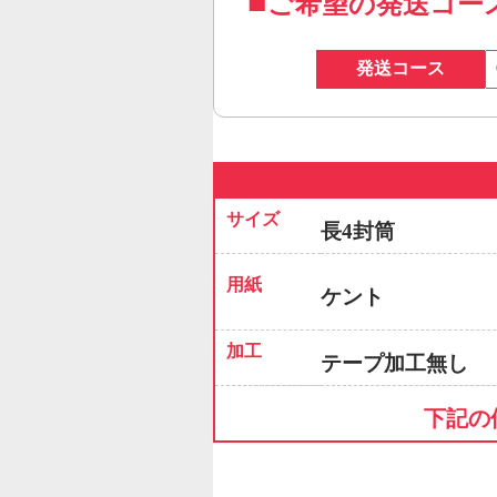
ご希望の発送コー
発送コース
サイズ
長4封筒
用紙
ケント
加工
テープ加工無し
下記の