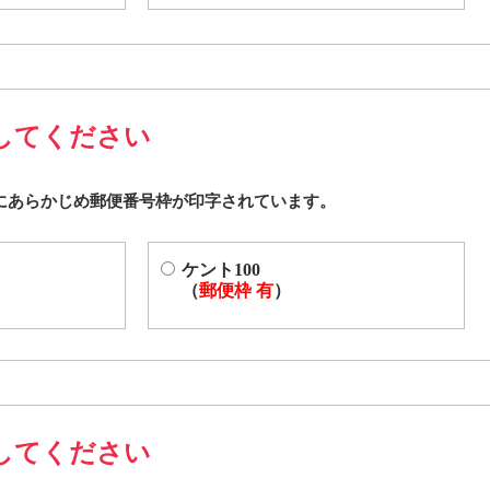
してください
ケント100
（
郵便枠 有
）
してください