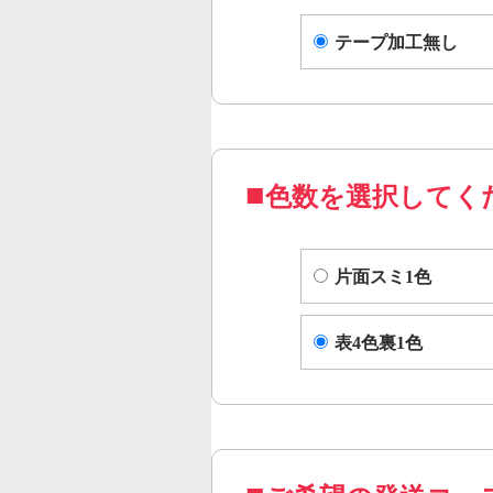
テープ加工無し
色数を選択してく
片面スミ1色
表4色裏1色