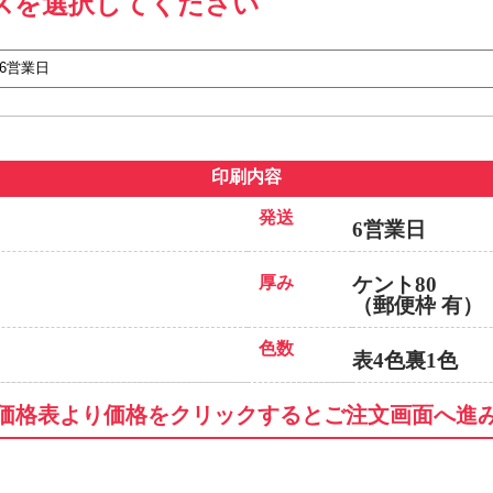
スを選択してください
印刷内容
発送
6営業日
厚み
ケント80
（郵便枠 有）
色数
表4色裏1色
価格表より価格をクリックするとご注文画面へ進