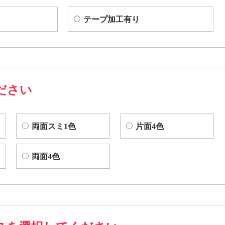
テープ加工有り
ださい
両面スミ1色
片面4色
両面4色