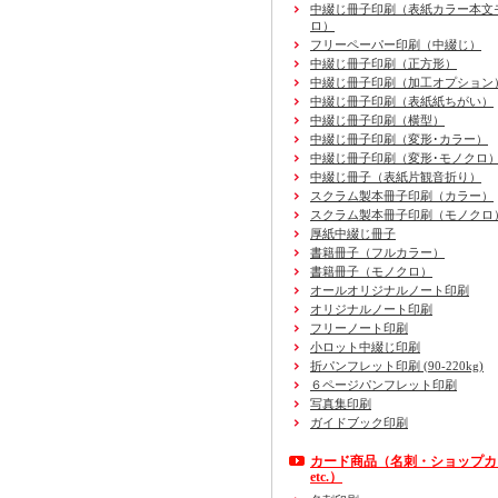
中綴じ冊子印刷（表紙カラー本文
ロ）
フリーペーパー印刷
（中綴じ）
中綴じ冊子印刷
（正方形）
中綴じ冊子印刷
（加工オプション
中綴じ冊子印刷
（表紙紙ちがい）
中綴じ冊子印刷
（横型）
中綴じ冊子印刷
（変形･カラー）
中綴じ冊子印刷
（変形･モノクロ
中綴じ冊子（表紙片観音折り）
スクラム製本冊子印刷
（カラー）
スクラム製本冊子印刷
（モノクロ
厚紙中綴じ冊子
書籍冊子
（フルカラー）
書籍冊子
（モノクロ）
オールオリジナルノート印刷
オリジナルノート印刷
フリーノート印刷
小ロット中綴じ印刷
折パンフレット印刷 (90-220kg)
６ページパンフレット印刷
写真集印刷
ガイドブック印刷
カード商品
（名刺・ショップカ
etc.）