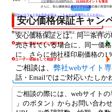
PASS
：
10,000ポイントを進呈
上記差額の10,000円分の
さらに、安心価格保証キャンペーン適応後の実質印刷価格
IDやパスワードをお忘れの方は、こちらから仮発行してください。
安心価格保証キャン
弊社サービスを初めてご利用いただくお客様は、いずれかよりお進みくだ
安心価格保証とは、同一条件の
売されている場合に、同一価
ユーザー登録をせずに相談する
に、さらに他社様印刷価格の1
ユーザー登録をして相談する
ご相談は、
弊社webサイト
話・Emailではご対応いたし
ご相談の際には、webサイト
」のボタン）からお問い合わ