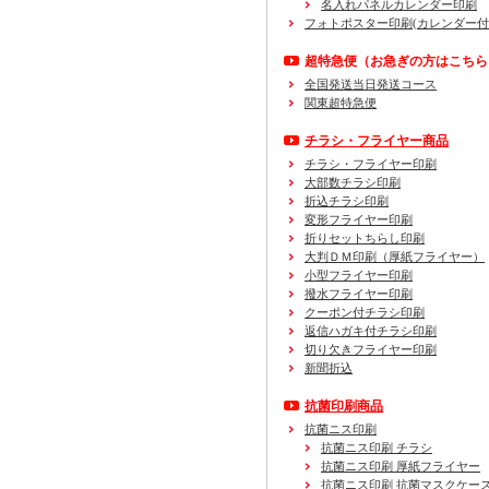
名入れパネルカレンダー印刷
フォトポスター印刷(カレンダー付
超特急便
（お急ぎの方はこちら
全国発送当日発送コース
関東超特急便
チラシ・フライヤー商品
チラシ・フライヤー印刷
大部数チラシ印刷
折込チラシ印刷
変形フライヤー印刷
折りセットちらし印刷
大判ＤＭ印刷（厚紙フライヤー）
小型フライヤー印刷
撥水フライヤー印刷
クーポン付チラシ印刷
返信ハガキ付チラシ印刷
切り欠きフライヤー印刷
新聞折込
抗菌印刷商品
抗菌ニス印刷
抗菌ニス印刷 チラシ
抗菌ニス印刷 厚紙フライヤー
抗菌ニス印刷 抗菌マスクケー