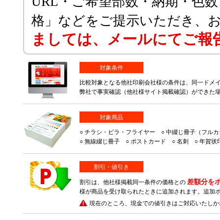
URL・ご希望部数・納期・色
格」などをご提示いただき、
ましては、メールにてご報
対象条件
比較対象となる他社印刷会社様の条件は、同一ドメイ
弊社で事実確認（他社様サイト掲載確認）ができた
対象商品
○ チラシ・ビラ・フライヤー ○ 中綴じ冊子（フル
○ 無線綴じ冊子 ○ ポストカード ○ 名刺 ○ 年賀状
割引・値引き
差額分を
割引は、他社様掲載同一条件の価格との
様が商品を受け取られたときに追加されます。追加
現在のところ、現金での値引きはご対応いたしか