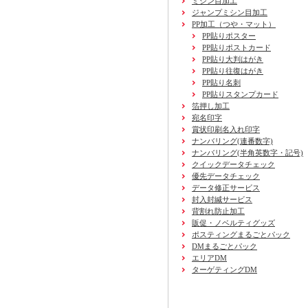
ミシン目加工
ジャンプミシン目加工
PP加工
（つや・マット）
PP貼りポスター
PP貼りポストカード
PP貼り大判はがき
PP貼り往復はがき
PP貼り名刺
PP貼りスタンプカード
箔押し加工
宛名印字
賞状印刷名入れ印字
ナンバリング(連番数字)
ナンバリング(半角英数字・記号)
クイックデータチェック
優先データチェック
データ修正サービス
封入封緘サービス
背割れ防止加工
販促・ノベルティグッズ
ポスティングまるごとパック
DMまるごとパック
エリアDM
ターゲティングDM