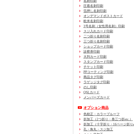
名刺印刷
圧着名刺印刷
箔押し名刺印刷
オンデマンドポストカード
欧米名刺印刷
3号名刺
（女性用名刺）
印刷
スジ入れカード印刷
二つ折り名刺印刷
三つ折り名刺印刷
ショップカード印刷
診察券印刷
大判カード印刷
スタンプカード印刷
チケット印刷
PPコーティング印刷
商品タグ印刷
ラゲッジタグ印刷
のし印刷
QSLカード
メンバーズカード
オプション商品
色校正・カラープルーフ
折加工
（2つ折り・巻三つ折etc.）
折加工
（十字折り・16ページ折りet
孔・角丸・スジ加工