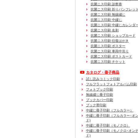
抗菌ニス印刷 診察券
抗菌ニス印刷 折りパンフレッ
抗菌ニス印刷 無線綴じ
抗菌ニス印刷 中綴じ
抗菌ニス印刷 中綴じカレンダ
抗菌ニス印刷 名刺
抗菌ニス印刷 ショップカード
抗菌ニス印刷 往復はがき
抗菌ニス印刷 ポスター
抗菌ニス印刷 車両中吊り
抗菌ニス印刷 ポストカード
抗菌ニス印刷 チケット
カタログ・冊子商品
試し読みコミック印刷
フルフラットフォトアルバム印刷
フォトブック印刷
無線綴じ冊子印刷
ブックカバー印刷
ブック帯印刷
中綴じ冊子印刷（フルカラー）
中綴じ冊子印刷（フルカラー･オ
ド)
中綴じ冊子印刷（モノクロ）
中綴じ冊子印刷（モノクロ･オン
ド)