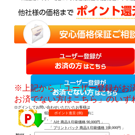
※上記から「ユーザー登録がお
お済でない方はこちら」のいず
ログインしてお問い合わせいただいたお客様は
価格についてのご相談後、マイページより簡単に
ポイント進呈 (例)
ご注文いただけます。
「 A社 商品A 印刷価格 90,000円 」
ID
：
「 プリントパック 商品A 印刷価格 100,000円 」