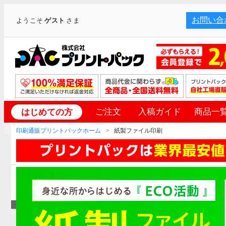
お問い合
ようこそ
ゲスト
さま
ご注文
入稿ガイド
商品一
はじめての方
印刷通販プリントパックホーム
紙製ファイル印刷