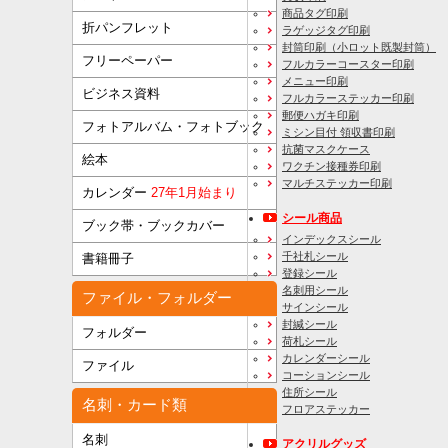
商品タグ印刷
折パンフレット
ラゲッジタグ印刷
封筒印刷
（小ロット既製封筒）
フリーペーパー
フルカラーコースター印刷
メニュー印刷
ビジネス資料
フルカラーステッカー印刷
郵便ハガキ印刷
フォトアルバム・フォトブック
ミシン目付 領収書印刷
抗菌マスクケース
絵本
ワクチン接種券印刷
マルチステッカー印刷
カレンダー
27年1月始まり
シール商品
ブック帯・ブックカバー
インデックスシール
千社札シール
書籍冊子
登録シール
名刺用シール
ファイル・フォルダー
サインシール
封緘シール
フォルダー
荷札シール
カレンダーシール
ファイル
コーションシール
住所シール
名刺・カード類
フロアステッカー
名刺
アクリルグッズ