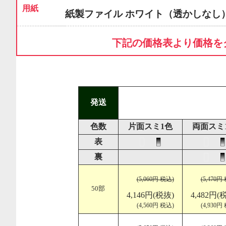
用紙
紙製ファイル ホワイト（透かしなし
下記の価格表より価格を
発送
色数
片面スミ1色
両面スミ
表
裏
(5,060円 税込)
(5,470円
50部
4,146円(税抜)
4,482円(
(4,560円 税込)
(4,930円