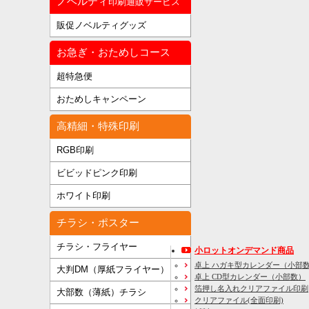
ノベルティ
印刷通販サービス
販促ノベルティグッズ
お急ぎ・おためしコース
超特急便
おためしキャンペーン
高精細・特殊印刷
RGB印刷
ビビッドピンク印刷
ホワイト印刷
チラシ・ポスター
チラシ・フライヤー
小ロットオンデマンド商品
卓上 ハガキ型カレンダー（小部
大判DM（厚紙フライヤー）
卓上 CD型カレンダー（小部数）
箔押し名入れクリアファイル印刷
大部数（薄紙）チラシ
クリアファイル(全面印刷)