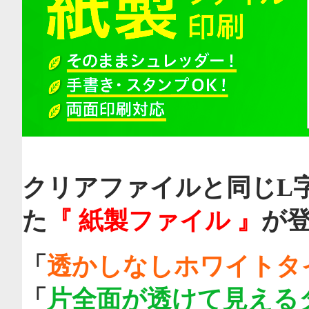
クリアファイルと同じL
た
『 紙製ファイル 』
が
「
透かしなしホワイトタ
「
片全面が透けて見える