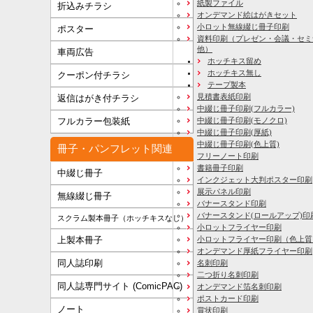
紙製ファイル
折込みチラシ
オンデマンド絵はがきセット
小ロット無線綴じ冊子印刷
ポスター
資料印刷
（プレゼン・会議・セミ
他）
車両広告
ホッチキス留め
ホッチキス無し
クーポン付チラシ
テープ製本
見積書表紙印刷
返信はがき付チラシ
中綴じ冊子印刷(フルカラー)
フルカラー包装紙
中綴じ冊子印刷(モノクロ)
中綴じ冊子印刷(厚紙)
中綴じ冊子印刷(色上質)
冊子・パンフレット関連
フリーノート印刷
書籍冊子印刷
中綴じ冊子
インクジェット大判ポスター印刷
展示パネル印刷
無線綴じ冊子
バナースタンド印刷
バナースタンド(ロールアップ)印
スクラム製本冊子（ホッチキスなし）
小ロットフライヤー印刷
上製本冊子
小ロットフライヤー印刷（色上質
オンデマンド厚紙フライヤー印刷
同人誌印刷
名刺印刷
二つ折り名刺印刷
同人誌専門サイト (ComicPAC)
オンデマンド箔名刺印刷
ポストカード印刷
ノート
賞状印刷