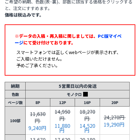
ご希望の納期、色数(表･裏)、部数に該当する価格をクリックする
と、注文にすすめます。
価格は税込みです。
※データの入稿・再入稿に関しましては、
PC版マイペ
ージ
にて受け付けております。
スマートフォンでは正しくwebページが表示されず、
ご入稿いただけません。
予めご了承ください。
納期
5営業日以内の発送
色数
モノクロ
ページ数
8P
12P
16P
20P
14,950
18,270
11,630
24,270円
円
円
円
100部
19,290円
11,880
14,520
9,240円
円
円
13,670
17,620
20,180