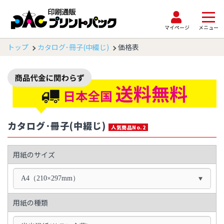
マイページ
メニュー
トップ
カタログ･冊子(中綴じ)
価格表
カタログ･冊子(中綴じ)
人気商品No.2
用紙のサイズ
A4（210×297mm）
用紙の種類