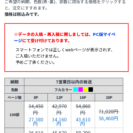
ご希望の納期、色数(表･裏)、部数に該当する価格をクリックする
と、注文にすすめます。
価格は税込みです。
※データの入稿・再入稿に関しましては、
PC版マイペ
ージ
にて受け付けております。
スマートフォンでは正しくwebページが表示されず、
ご入稿いただけません。
予めご了承ください。
納期
7営業日以内の発送
色数
フルカラー
ページ数
8P
12P
16P
20P
34,450
42,970
54,860
71,020円
円
円
円
100部
56,460円
27,380
34,160
43,610
円
円
円
36,610
45,670
58,290