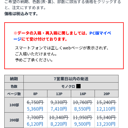
ご希望の納期、色数(表･裏)、部数に該当する価格をクリックする
と、注文にすすめます。
価格は税込みです。
※データの入稿・再入稿に関しましては、
PC版マイペ
ージ
にて受け付けております。
スマートフォンでは正しくwebページが表示されず、
ご入稿いただけません。
予めご了承ください。
納期
7営業日以内の発送
色数
モノクロ
ページ数
8P
12P
16P
20P
6,750円
9,330円
10,760円
15,240円
100部
5,360円
7,410円
8,550円
12,110円
7,700円
10,340円
11,950円
15,340円
200部
6,120円
8,220円
9,500円
13,230円