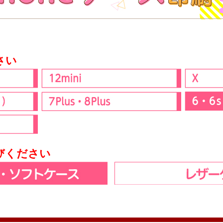
さい
びください