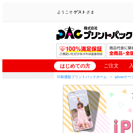
ようこそ
ゲスト
さま
ご注文
はじめての方
印刷通販プリントパックホーム
iphoneケー