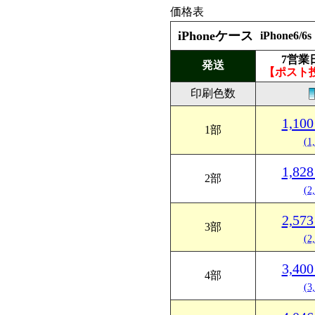
価格表
iPhoneケース
iPhone6
7営業
発送
【ポスト
印刷色数
1,1
1部
(1
1,8
2部
(2
2,5
3部
(2
3,4
4部
(3