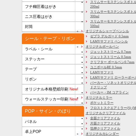
スリムサーモステンレスボトル
フチ糊圧着はがき
200ml
スリムサーモステンレスボト
ニス圧着はがき
300ml
スリムサーモステンレスボトル
500ml
封筒
オリジナルシャープペンシル
ゼブラ デルガード 0.5mm
シール・テープ・リボン
LAMYサファリ ペンシル
オリジナルボールペン
ラベル・シール
ジェットストリーム 0.7mm
ジェットストリーム 0.5mm
ステッカー
クリフター ボールペン0.7mm
ユニボールRE 0.5mm
テープ
LAMYサファリ
LAMYサファリ ローラーボー
リボン
パーカー・ソネットオリジナル
ドクリップ
オリジナル本格壁紙印刷
New!
パーカー・IM コアライン
オリジナルミラー
ウォールステッカー印刷
New!
ポケットミラー
フロストスクエアミラー(S) (M) 
POP・サイン・のぼり
オリジナルクリアファイル
全面クリアファイル
パネル
片面クリアファイル
箔押クリアファイル
卓上POP
オリジナルカレンダー