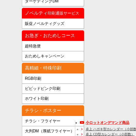
ターゲティングDM
ノベルティ
印刷通販サービス
販促ノベルティグッズ
お急ぎ・おためしコース
超特急便
おためしキャンペーン
高精細・特殊印刷
RGB印刷
ビビッドピンク印刷
ホワイト印刷
チラシ・ポスター
チラシ・フライヤー
小ロットオンデマンド商品
卓上 ハガキ型カレンダー（小部
大判DM（厚紙フライヤー）
卓上 CD型カレンダー（小部数）