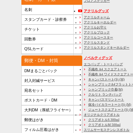
フロアステッカー
名刺
アクリルグッズ
アクリルチャーム
スタンプカード・診察券
アクリルキーホルダー
アクリルお守り
チケット
アクリルブロック
アクリルコースター
回数券
アクリルスタンド
アクリルスタンドキーホルダー
QSLカード
ノベルティグッズ
郵便・DM・封筒
エコバッグ・トートバッグ
不織布 A4 スクエアトート
DMまるごとパック
不織布 A4 ワイドスクエアト
キャンバストート(S) (M)
封入封緘サービス
シャンブリックA4フラットト
シャンブリック巾着(M)
宛名セット
クルリト ランチバッグ
キャンバスマリントート
ポストカード・DM
保冷バイカラートート(S) (M)
大判DM（厚紙フライヤー）
ジュートスクエアトート(S) (M) 
オリジナルクリアボトル
郵便はがき
クリアボトルS 300ml
クリアボトルM 500ml
フィルム圧着はがき
スリムサーモステンレスボトル