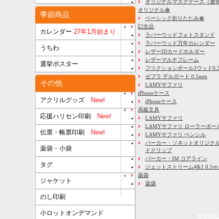
オリジナルマスクケース（通
オリジナル傘
季節商品
ベーシック折りたたみ傘
記念品
カレンダー
27年1月始まり
ラバーウッドフォトスタンド
ラバーウッド万年カレンダー
うちわ
レザーIDカードホルダー
レザーマルチフレーム
選挙ポスター
フリクションボール3ウッド0.
ゼブラ デルガード 0.5mm
その他
LAMYサファリ
iPhoneケース
アクリルグッズ
New!
iPhoneケース
高級文具
応援ハリセン印刷
New!
LAMYサファリ
LAMYサファリ ローラーボー
伝票・帳票印刷
New!
LAMYサファリ ペンシル
パーカー・ソネットオリジナル
薬袋・小袋
ドクリップ
パーカー・IM コアライン
タグ
ジェットストリーム4&1 0.5
薬袋
ジャケット
薬袋
のし印刷
小ロットオンデマンド
運営会社