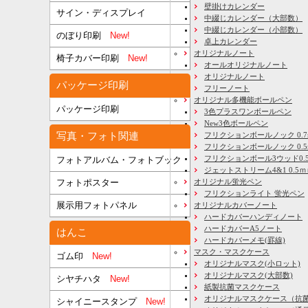
壁掛けカレンダー
サイン・ディスプレイ
中綴じカレンダー（大部数）
中綴じカレンダー（小部数）
のぼり印刷
New!
卓上カレンダー
オリジナルノート
椅子カバー印刷
New!
オールオリジナルノート
オリジナルノート
パッケージ印刷
フリーノート
オリジナル多機能ボールペン
パッケージ印刷
3色プラスワンボールペン
New3色ボールペン
写真・フォト関連
フリクションボールノック 0.7
フリクションボールノック 0.5
フリクションボール3ウッド0.
フォトアルバム・フォトブック
ジェットストリーム4&1 0.5
フォトポスター
オリジナル蛍光ペン
フリクションライト 蛍光ペン
展示用フォトパネル
オリジナルカバーノート
ハードカバーハンディノート
ハードカバーA5ノート
はんこ
ハードカバーメモ(罫線)
マスク・マスクケース
ゴム印
New!
オリジナルマスク(小ロット)
オリジナルマスク(大部数)
シヤチハタ
New!
紙製抗菌マスクケース
オリジナルマスクケース（抗
シャイニースタンプ
New!