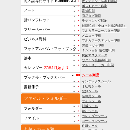
同人誌専門サイト (ComicPAC)
オンデマンド箔名刺印刷
ポストカード印刷
ノート
賞状印刷
商品タグ印刷
折パンフレット
ラゲッジタグ印刷
封筒印刷
（小ロット既製封筒）
フリーペーパー
フルカラーコースター印刷
メニュー印刷
ビジネス資料
フルカラーステッカー印刷
郵便ハガキ印刷
フォトアルバム・フォトブック
ミシン目付 領収書印刷
抗菌マスクケース
絵本
ワクチン接種券印刷
マルチステッカー印刷
カレンダー
27年1月始まり
シール商品
ブック帯・ブックカバー
インデックスシール
千社札シール
書籍冊子
登録シール
名刺用シール
ファイル・フォルダー
サインシール
封緘シール
フォルダー
荷札シール
カレンダーシール
ファイル
コーションシール
住所シール
名刺・カード類