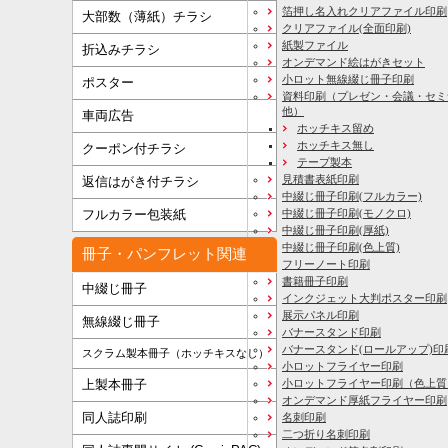
箔押し名入れクリアファイル印刷
大部数（薄紙）チラシ
クリアファイル(全面印刷)
紙製ファイル
折込みチラシ
オンデマンド絵はがきセット
小ロット無線綴じ冊子印刷
ポスター
資料印刷
（プレゼン・会議・セミ
他）
車両広告
ホッチキス留め
ホッチキス無し
クーポン付チラシ
テープ製本
見積書表紙印刷
返信はがき付チラシ
中綴じ冊子印刷(フルカラー)
フルカラー包装紙
中綴じ冊子印刷(モノクロ)
中綴じ冊子印刷(厚紙)
中綴じ冊子印刷(色上質)
冊子・パンフレット関連
フリーノート印刷
書籍冊子印刷
中綴じ冊子
インクジェット大判ポスター印刷
展示パネル印刷
無線綴じ冊子
バナースタンド印刷
バナースタンド(ロールアップ)印
スクラム製本冊子（ホッチキスなし）
小ロットフライヤー印刷
上製本冊子
小ロットフライヤー印刷（色上質
オンデマンド厚紙フライヤー印刷
同人誌印刷
名刺印刷
二つ折り名刺印刷