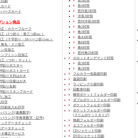
長3封筒
し印刷
長4封筒
Lカード
窓付長3封筒
ンバーズカード
洋長3封筒
窓付洋長3封筒
プション商品
角2封筒
校正・カラープルーフ
角3封筒
加工
（2つ折り・巻三つ折etc.）
角A4封筒
加工
（十字折り・16ページ折りetc.）
角6封筒
・角丸・スジ加工
角8封筒
シン目加工
窓付角20封筒
ャンプミシン目加工
小ロットオンデマンド封筒
加工
（つや・マット）
長3封筒
PP貼りポスター
角2封筒
PP貼りポストカード
フルカラー包装紙印刷
PP貼り大判はがき
薬袋印刷
PP貼り往復はがき
ラッピング小袋印刷
PP貼り名刺
回数券印刷
PP貼りスタンプカード
横型ポケットフォルダー印刷
押し加工
ダブルポケットフォルダー印刷
名印字
ポケットフォルダー印刷
状印刷名入れ印字
ポケットフォルダー印刷
ンバリング(連番数字)
(スリムポケットタイプ)
ンバリング(半角英数字・記号)
簡易フォルダー印刷
イックデータチェック
エコフォルダー印刷
先データチェック
CDジャケット印刷
ータ修正サービス
DVDジャケット印刷