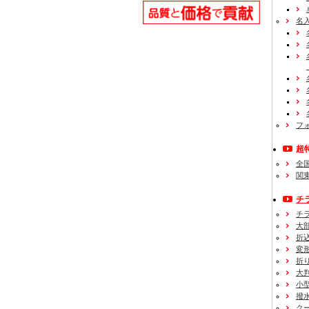
名
フ
超
全
関
チ
チ
大
折
変
折
大
小
撥
ク