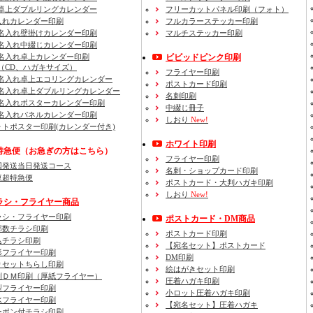
卓上ダブルリングカレンダー
フリーカットパネル印刷（フォト）
入れカレンダー印刷
フルカラーステッカー印刷
名入れ壁掛けカレンダー印刷
マルチステッカー印刷
名入れ中綴じカレンダー印刷
名入れ卓上カレンダー印刷
ビビッドピンク印刷
（CD、ハガキサイズ）
フライヤー印刷
名入れ卓上エコリングカレンダー
ポストカード印刷
名入れ卓上ダブルリングカレンダー
名刺印刷
名入れポスターカレンダー印刷
中綴じ冊子
名入れパネルカレンダー印刷
しおり
New!
ォトポスター印刷(カレンダー付き)
ホワイト印刷
特急便
（お急ぎの方はこちら）
フライヤー印刷
国発送当日発送コース
名刺・ショップカード印刷
東超特急便
ポストカード・大判ハガキ印刷
しおり
New!
ラシ・フライヤー商品
ラシ・フライヤー印刷
ポストカード・DM商品
部数チラシ印刷
ポストカード印刷
込チラシ印刷
【宛名セット】ポストカード
形フライヤー印刷
DM印刷
りセットちらし印刷
絵はがきセット印刷
判ＤＭ印刷（厚紙フライヤー）
圧着ハガキ印刷
型フライヤー印刷
小ロット圧着ハガキ印刷
水フライヤー印刷
【宛名セット】圧着ハガキ
ーポン付チラシ印刷