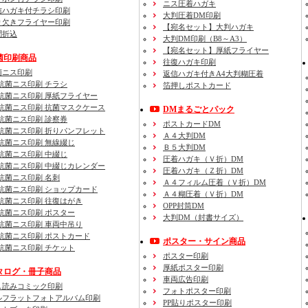
ニス圧着ハガキ
信ハガキ付チラシ印刷
大判圧着DM印刷
り欠きフライヤー印刷
【宛名セット】大判ハガキ
聞折込
大判DM印刷（B8～A3）
【宛名セット】厚紙フライヤー
菌印刷商品
往復ハガキ印刷
菌ニス印刷
返信ハガキ付きA4大判糊圧着
抗菌ニス印刷 チラシ
箔押しポストカード
抗菌ニス印刷 厚紙フライヤー
抗菌ニス印刷 抗菌マスクケース
DMまるごとパック
抗菌ニス印刷 診察券
ポストカードDM
抗菌ニス印刷 折りパンフレット
Ａ４大判DM
抗菌ニス印刷 無線綴じ
Ｂ５大判DM
抗菌ニス印刷 中綴じ
圧着ハガキ（Ｖ折）DM
抗菌ニス印刷 中綴じカレンダー
圧着ハガキ（Ｚ折）DM
抗菌ニス印刷 名刺
Ａ４フィルム圧着（Ｖ折）DM
抗菌ニス印刷 ショップカード
Ａ４糊圧着（Ｖ折）DM
抗菌ニス印刷 往復はがき
OPP封筒DM
抗菌ニス印刷 ポスター
大判DM（封書サイズ）
抗菌ニス印刷 車両中吊り
抗菌ニス印刷 ポストカード
ポスター・サイン商品
抗菌ニス印刷 チケット
ポスター印刷
厚紙ポスター印刷
タログ・冊子商品
車両広告印刷
し読みコミック印刷
フォトポスター印刷
ルフラットフォトアルバム印刷
PP貼りポスター印刷