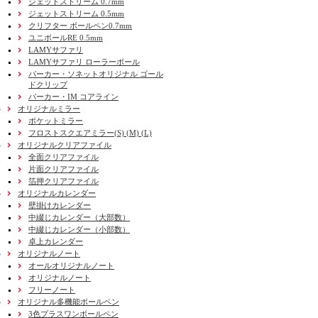
ジェットストリーム 0.7mm
ジェットストリーム 0.5mm
クリフター ボールペン0.7mm
ユニボールRE 0.5mm
LAMYサファリ
LAMYサファリ ローラーボール
パーカー・ソネットオリジナル ゴール
ドクリップ
パーカー・IM コアライン
オリジナルミラー
ポケットミラー
フロストスクエアミラー(S) (M) (L)
オリジナルクリアファイル
全面クリアファイル
片面クリアファイル
箔押クリアファイル
オリジナルカレンダー
壁掛けカレンダー
中綴じカレンダー（大部数）
中綴じカレンダー（小部数）
卓上カレンダー
オリジナルノート
オールオリジナルノート
オリジナルノート
フリーノート
オリジナル多機能ボールペン
3色プラスワンボールペン