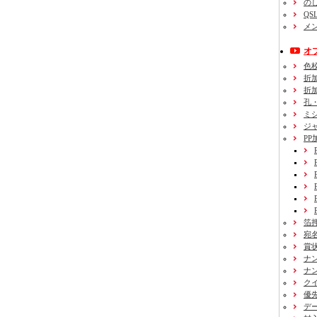
の
QS
メ
オ
色
折
折
孔
ミ
ジ
PP
箔
宛
賞
ナ
ナ
ク
優
デ