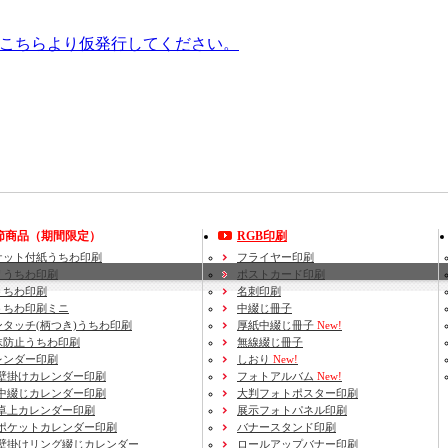
はこちらより仮発行してください。
節商品（期間限定）
RGB印刷
ケット付紙うちわ印刷
フライヤー印刷
リうちわ印刷
ポストカード印刷
うちわ印刷
名刺印刷
うちわ印刷ミニ
中綴じ冊子
ンタッチ(柄つき)うちわ印刷
厚紙中綴じ冊子
New!
沫防止うちわ印刷
無線綴じ冊子
レンダー印刷
しおり
New!
壁掛けカレンダー印刷
フォトアルバム
New!
中綴じカレンダー印刷
大判フォトポスター印刷
卓上カレンダー印刷
展示フォトパネル印刷
ポケットカレンダー印刷
バナースタンド印刷
壁掛けリング綴じカレンダー
ロールアップバナー印刷