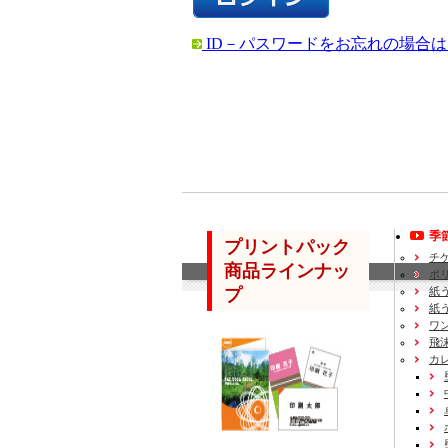
ID－パスワードをお忘れの場合
季
プリントパック
チ
商品ラインナッ
ポ
プ
紙
紙
ワ
飛
カ