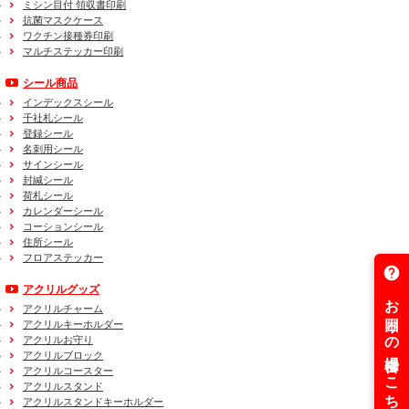
ミシン目付 領収書印刷
抗菌マスクケース
ワクチン接種券印刷
マルチステッカー印刷
シール商品
インデックスシール
千社札シール
登録シール
名刺用シール
サインシール
封緘シール
荷札シール
カレンダーシール
コーションシール
住所シール
フロアステッカー
アクリルグッズ
アクリルチャーム
アクリルキーホルダー
アクリルお守り
アクリルブロック
アクリルコースター
アクリルスタンド
アクリルスタンドキーホルダー