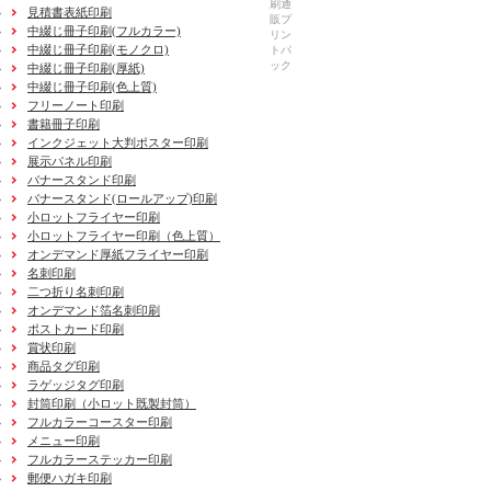
刷通
見積書表紙印刷
販プ
中綴じ冊子印刷(フルカラー)
リン
中綴じ冊子印刷(モノクロ)
トパ
ック
中綴じ冊子印刷(厚紙)
中綴じ冊子印刷(色上質)
フリーノート印刷
書籍冊子印刷
インクジェット大判ポスター印刷
展示パネル印刷
バナースタンド印刷
バナースタンド(ロールアップ)印刷
小ロットフライヤー印刷
小ロットフライヤー印刷（色上質）
オンデマンド厚紙フライヤー印刷
名刺印刷
二つ折り名刺印刷
オンデマンド箔名刺印刷
ポストカード印刷
賞状印刷
商品タグ印刷
ラゲッジタグ印刷
封筒印刷
（小ロット既製封筒）
フルカラーコースター印刷
メニュー印刷
フルカラーステッカー印刷
郵便ハガキ印刷