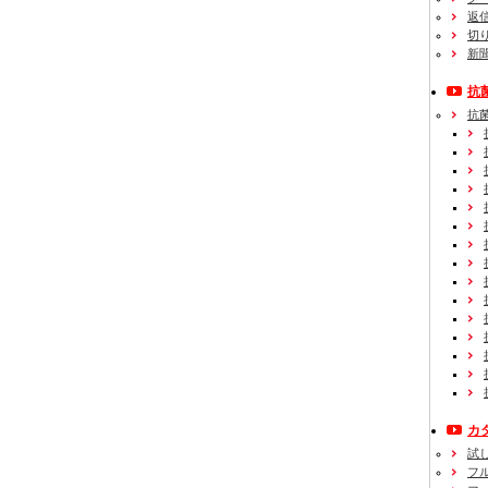
返
切
新
抗
抗
カ
試
フ