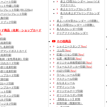
卓上 CD型カレンダー（ecoバイオ
リーノート印刷
マスケース）
ロット中綴じ印刷
卓上エコリングカレンダー
ンフレット印刷 (90-220kg)
名入れ卓上ダブルリングカレンダ
ページパンフレット印刷
ー
真集印刷
卓上 ハガキ型カレンダー（小部数）
イドブック印刷
卓上 CD型カレンダー（小部数）
名入れカレンダー印刷
ード商品
（名刺・ショップカード
クリアファイルカレンダー
.）
刺印刷
その他商品
着名刺印刷
シャイニースタンプ
New!
押し名刺印刷
ゴム印
New!
ンデマンドポストカード
応援ハリセン印刷
New!
米名刺印刷
伝票・帳票印刷
New!
号名刺
（女性用名刺）
印刷
オリジナル本格壁紙印刷
New!
ジ入れカード印刷
ウォールステッカー印刷
New!
つ折り名刺印刷
のぼり印刷
New!
つ折り名刺印刷
ラベル・シール印刷
ョップカード印刷
マスクシール印刷
察券印刷
おなまえシール
判カード印刷
デザインシール
タンプカード印刷
オリジナルテープ印刷
ケット印刷
オリジナルリボン印刷
Pコーティング印刷
【宛名セット】封筒
品タグ印刷
封筒印刷
（既製封筒）
ゲッジタグ印刷