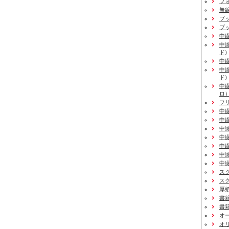
フ
無
ブ
ブ
中
中
ド)
中
中
ド)
中
ロ
フ
中
中
中
中
中
中
中
ス
ス
厚
書
書
オ
オ