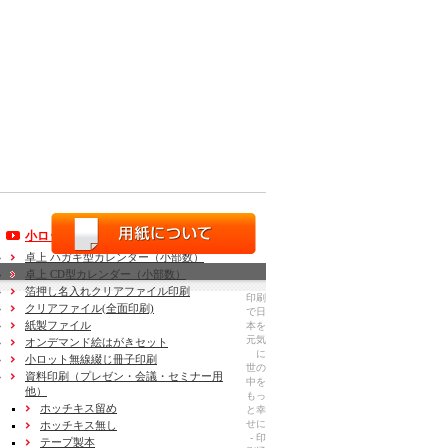
小ロットオンデマンド商品
卓上 ハガキ型カレンダー（小部数）
卓上 CD型カレンダー（小部数）
箔押し名入れクリアファイル印刷
印刷
クリアファイル(全面印刷)
で日
紙製ファイル
本を
元気
オンデマンド絵はがきセット
に
小ロット無線綴じ冊子印刷
世の
資料印刷
（プレゼン・会議・セミナー用
中を
他）
もっ
ホッチキス留め
と幸
せに
ホッチキス無し
- 印
テープ製本