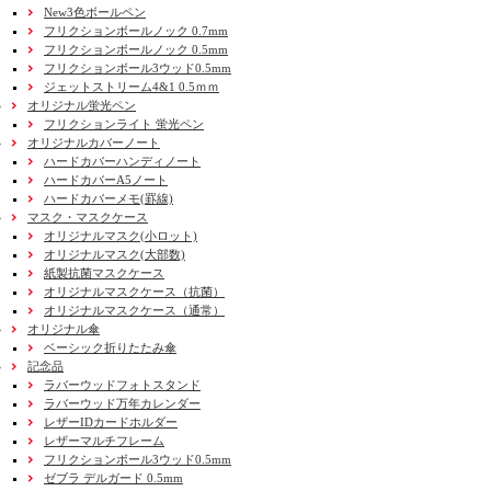
New3色ボールペン
フリクションボールノック 0.7mm
フリクションボールノック 0.5mm
フリクションボール3ウッド0.5mm
ジェットストリーム4&1 0.5ｍｍ
オリジナル蛍光ペン
フリクションライト 蛍光ペン
オリジナルカバーノート
ハードカバーハンディノート
ハードカバーA5ノート
ハードカバーメモ(罫線)
マスク・マスクケース
オリジナルマスク(小ロット)
オリジナルマスク(大部数)
紙製抗菌マスクケース
オリジナルマスクケース（抗菌）
オリジナルマスクケース（通常）
オリジナル傘
ベーシック折りたたみ傘
記念品
ラバーウッドフォトスタンド
ラバーウッド万年カレンダー
レザーIDカードホルダー
レザーマルチフレーム
フリクションボール3ウッド0.5mm
ゼブラ デルガード 0.5mm