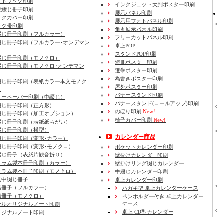
ォトブック印刷
インクジェット大判ポスター印刷
線綴じ冊子印刷
展示パネル印刷
ックカバー印刷
展示用フォトパネル印刷
ック帯印刷
角丸展示パネル印刷
綴じ冊子印刷（フルカラー）
フリーカットパネル印刷
綴じ冊子印刷（フルカラー･オンデマン
卓上POP
スタンドPOP印刷
綴じ冊子印刷（モノクロ）
短冊ポスター印刷
綴じ冊子印刷（モノクロ･オンデマン
選挙ポスター印刷
為書きポスター印刷
綴じ冊子印刷（表紙カラー本文モノク
屋外ポスター印刷
）
バナースタンド印刷
リーペーパー印刷
（中綴じ）
バナースタンド(ロールアップ)印刷
綴じ冊子印刷
（正方形）
のぼり印刷
New!
綴じ冊子印刷
（加工オプション）
椅子カバー印刷
New!
綴じ冊子印刷
（表紙紙ちがい）
綴じ冊子印刷
（横型）
カレンダー商品
綴じ冊子印刷
（変形･カラー）
綴じ冊子印刷
（変形･モノクロ）
ポケットカレンダー印刷
綴じ冊子（表紙片観音折り）
壁掛けカレンダー印刷
クラム製本冊子印刷
（カラー）
壁掛けリング綴じカレンダー
クラム製本冊子印刷
（モノクロ）
中綴じカレンダー印刷
紙中綴じ冊子
卓上カレンダー印刷
籍冊子
（フルカラー）
ハガキ型 卓上カレンダーケース
籍冊子
（モノクロ）
ペンホルダー付き 卓上カレンダー
ケース
ールオリジナルノート印刷
卓上 CD型カレンダー
リジナルノート印刷