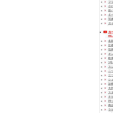
フ
小
折パ
６
写
ガ
カ
etc
名
圧
箔
オ
欧
3
ス
二
三
シ
診
大
ス
チ
P
商
ラ