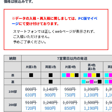
価格は税込みです。
※データの入稿・再入稿に関しましては、
PC版マイペ
ージ
にて受け付けております。
スマートフォンでは正しくwebページが表示されず、
ご入稿いただけません。
予めご了承ください。
納期
7営業日以内の発送
表4色
片面1色
両面1色
片面4色
両
裏1色
表
裏
or
or
800円
1,140円
950円
1,390円
1,
100部
630円
900円
750円
1,100円
1,
910円
1,240円
1,070円
1,500円
1,
200部
720円
980円
850円
1,190円
1,