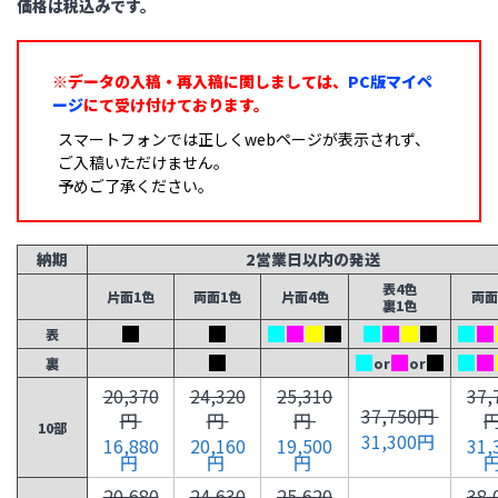
価格は税込みです。
※データの入稿・再入稿に関しましては、
PC版マイペ
ージ
にて受け付けております。
スマートフォンでは正しくwebページが表示されず、
ご入稿いただけません。
予めご了承ください。
納期
2営業日以内の発送
表4色
片面1色
両面1色
片面4色
両面
裏1色
表
裏
or
or
20,370
24,320
25,310
37,
37,750円
円
円
円
10部
31,300円
16,880
20,160
19,500
31,
円
円
円
20,680
24,630
25,620
38,