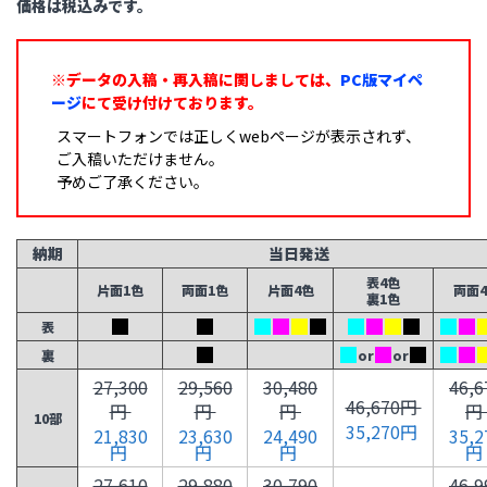
価格は税込みです。
※データの入稿・再入稿に関しましては、
PC版マイペ
ージ
にて受け付けております。
スマートフォンでは正しくwebページが表示されず、
ご入稿いただけません。
予めご了承ください。
納期
当日発送
表4色
片面1色
両面1色
片面4色
両面
裏1色
表
裏
or
or
27,300
29,560
30,480
46,6
46,670円
円
円
円
円
10部
35,270円
21,830
23,630
24,490
35,2
円
円
円
円
27,610
29,880
30,790
46,9