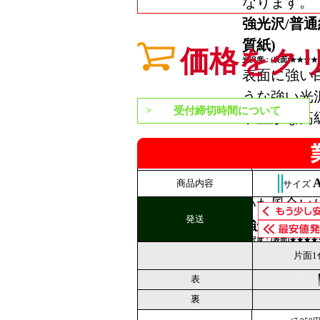
なります。
強光沢/普
質紙)
価格をク
光沢度：(表面)★★★★
表面に強い
うな強い光
受付締切時間について
ト豊かな高
ります。裏
紙に近い紙
れ、表面と
商品内容
サイズ
いた風合い
発送
強光沢/光沢
光沢度：(表面)★★★★
表面は鏡の
片面1
り、色彩が
表
級感のある
裏
面は表面に