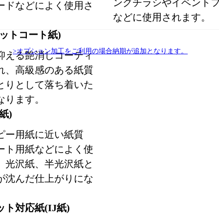
ングチラシやイベント
ードなどによく使用さ
などに使用されます。
ットコート紙)
>オプション加工をご利用の場合納期が追加となります。
抑える艶消しコーティ
れ、高級感のある紙質
とりとして落ち着いた
なります。
紙)
ピー用紙に近い紙質
ート用紙などによく使
。光沢紙、半光沢紙と
が沈んだ仕上がりにな
ト対応紙(IJ紙)