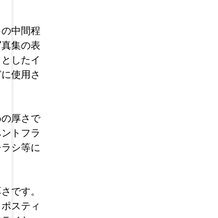
キの中間程
写真集の表
りとしたイ
どに使用さ
めの厚さで
ベントフラ
チラシ等に
厚さです。
、ポスティ