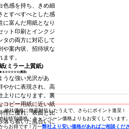
白色感を持ち、きめ細
さとすべすべとした感
性に富んだ用紙となり
セット印刷とインクジ
ンタの両方に対応して
刺や案内状、招待状な
れます。
紙(ミラー上質紙)
★＆☆☆☆☆☆(裏面)
ような強い光沢があ
鮮やかに表現され、高
仕上りになります。裏
なコピー用紙に近い紙
他社価格に徹底対抗したうえで、
さらにポイント進呈 !
特性に優れ、表面と比
他社特別価格・キャンペーン価格よりもお安くしています
み落ち着いた風合いに
からお得です !
万一
弊社より安い価格があればご相談くだ