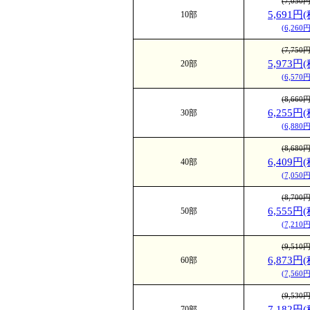
(7,050
5,691円
10部
えられます
(6,260
の発色が鮮
(7,750
ます。
5,973円
20部
(6,570
半光沢紙(サ
光沢度：★☆☆☆☆
(8,660
格調と気品
6,255円
30部
(6,880
印刷用紙で
(8,680
艶消しコー
6,409円
40部
柄に艶があ
(7,050
仕上がりま
(8,700
6,555円
50部
ち着いた仕
(7,210
高級半光沢紙(
(9,510
光沢度：★☆☆☆☆
6,873円
60部
紙表面は光
(7,560
風合いを持
(9,530
った部分は
7,182円
70部