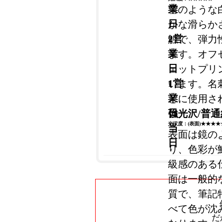
業
雪のような
日
かな滑らか
2営
触で、弾力
業
ます。オフ
日
ェットプリ
1営
います。名
業
どに使用さ
日
強光沢/普通
光沢度：(表面)★★★★
当
表面は鏡の
日
り、色彩が
級感のある
面は一般的
質で、筆記
べて色が沈
だ