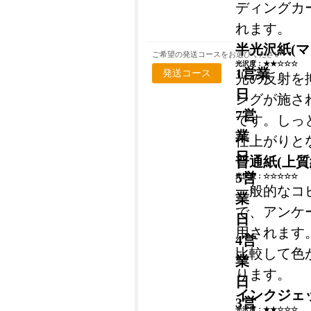
ディングカ
れます。
半光沢紙(マ
ご希望の発送コースをお選びください
光沢度：★★☆☆☆
1営業
発送コース
光の反射を
日
ングが施さ
7営
です。しっ
業
仕上がりと
日
普通紙(上質
5営
光沢度：☆☆☆☆☆
一般的なコ
業
で、アンケ
日
用されます
4営
比較して色
業
ります。
日
インクジェッ
3営
光沢度：★★☆☆☆