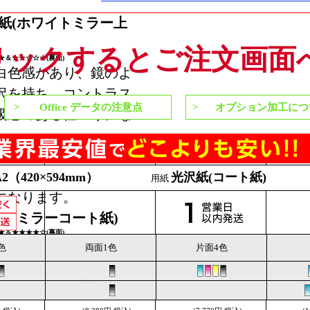
通紙(ホワイトミラー上
リックするとご注文画面
★＆☆☆☆☆☆(裏面)
白色感があり、鏡のよ
沢を持ち、コントラス
Office データの注意点
オプション加工につ
級感のある仕上りにな
面は一般的なコピー用
質で、筆記特性に優
比べて色が沈み落ち着
A2（420×594mm）
光沢紙(コート紙)
用紙
になります。
紙(ミラーコート紙)
★＆★★★★☆(裏面)
ような強い光沢があ
色
両面1色
片面4色
鮮やかに表現され、高
仕上りになります。裏
比べると少し光沢が抑