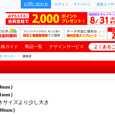
お問い合わせ
ログイン
マイページ
新規ユーザー
入稿ガイド
商品一覧
デザインサービス
よくある
文 ポスター
価格表
94mm）
41mm）
きサイズより少し大き
030mm）