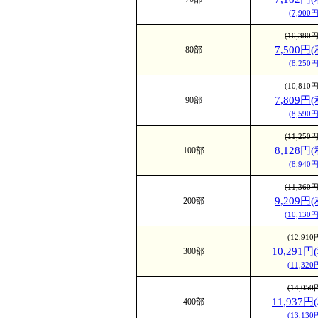
(7,900
ントラスト
高級半光沢紙
(10,380
7,500円
80部
ワイト)
(8,250
光沢度：★☆☆☆☆
(10,810
光沢を抑え
7,809円
90部
のある高級
(8,590
った部分は
(11,250
8,128円
100部
す。用紙の
(8,940
同じ厚みの
(11,360
が特徴です
9,209円
200部
(10,130
(12,91
10,291円
300部
(11,32
(14,05
11,937円
400部
(13,13