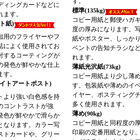
す。
ディングカードなどに
標準(135kg)
れます。
コピー用紙と郵便ハガ
ト紙)
度の厚みになります。
知用のフライヤーやフ
紙やポスター、しっか
誌によく使用されてお
ベントの告知チラシな
射するコーティングが
れます。
の発色が鮮やかな仕上
薄紙光沢紙(73kg)
ます。
コピー用紙より少し薄
ワイトアートポスト)
す。包装紙や薄めのイ
イヤー、ポスティング
トより強い白色感を持
多く使用されます。
のコントラストが強
薄め(90kg)
発色が鮮やかで滑らか
コピー用紙と同程度の
となります。カラー写
印刷の定番用紙となり
ストカードや、グリー