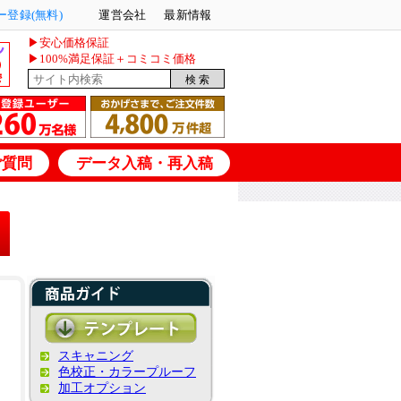
登録(無料)
運営会社
最新情報
▶安心価格保証
▶100%満足保証＋コミコミ価格
ご質問
データ入稿・再入稿
スキャニング
色校正・カラープルーフ
加工オプション