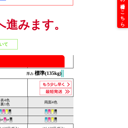
へ進みます。
いて
標準(135kg)
厚み
表4色
両面4色
裏1色