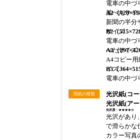
電車の中づ
並べたサイ
A2（420×5
新聞の半分
サイズ
B2（515×7
電車の中づ
べたサイズ
A3（297×4
A4コピー
イズ
B3（364×5
電車の中づ
光沢紙(コー
用紙の種類
光沢紙(アー
光沢度：★★★★☆
光沢があり
で滑らかな
カラー写真