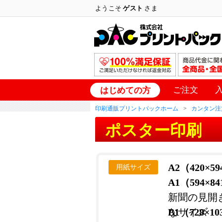
ようこそ
ゲスト
さま
ご注文
はじめての方
印刷通販プリントパックホーム
カンタン注
ポスター印刷
A2（420×5
用紙サイズ
A1（594×8
新聞の見開
なサイズ
B1（728×1