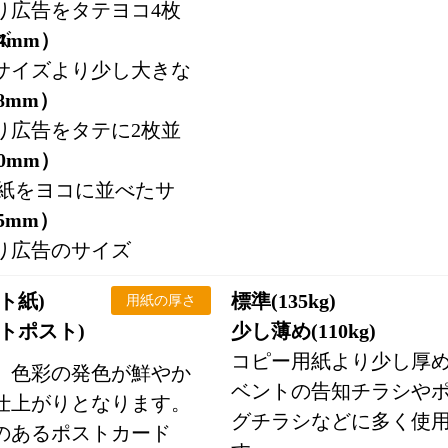
り広告をタテヨコ4枚
ズ
94mm）
サイズより少し大きな
28mm）
り広告をタテに2枚並
20mm）
用紙をヨコに並べたサ
15mm）
り広告のサイズ
ト紙)
標準(135kg)
用紙の厚さ
トポスト)
少し薄め(110kg)
コピー用紙より少し厚
、色彩の発色が鮮やか
ベントの告知チラシや
仕上がりとなります。
グチラシなどに多く使
のあるポストカード