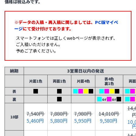
価格は税込みです。
※データの入稿・再入稿に関しましては、
PC版マイペ
ージ
にて受け付けております。
スマートフォンでは正しくwebページが表示されず、
ご入稿いただけません。
予めご了承ください。
納期
3営業日以内の発送
表4色
片面1色
両面1色
片面4色
両面
裏1色
表
裏
or
or
14,
7,540円
7,880円
7,980円
14,010円
10部
5,460円
5,880円
5,950円
9,580円
10,
14,