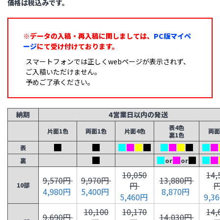
価格は税込みです。
※データの入稿・再入稿に関しましては、
PC版マイペ
ージ
にて受け付けております。
スマートフォンでは正しくwebページが表示されず、
ご入稿いただけません。
予めご了承ください。
納期
4営業日以内の発送
表4色
片面1色
両面1色
片面4色
両面
裏1色
表
裏
or
or
10,050
14,
9,570円
9,970円
13,880円
円
10部
4,980円
5,400円
8,870円
5,460円
9,3
10,100
10,170
14,
9,690円
14,030円