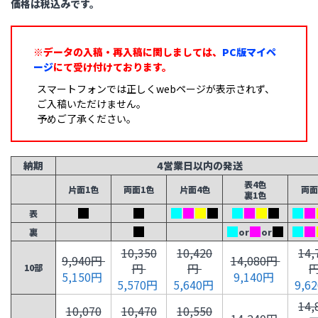
価格は税込みです。
※データの入稿・再入稿に関しましては、
PC版マイペ
ージ
にて受け付けております。
スマートフォンでは正しくwebページが表示されず、
ご入稿いただけません。
予めご了承ください。
納期
4営業日以内の発送
表4色
片面1色
両面1色
片面4色
両面
裏1色
表
裏
or
or
10,350
10,420
14,
9,940円
14,080円
円
円
10部
5,150円
9,140円
5,570円
5,640円
9,6
14,
10,070
10,470
10,550